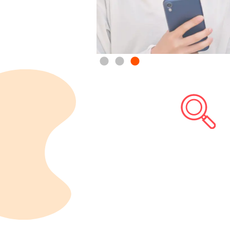
MORE
気
に
な
る
お
店
を
探
し
て
み