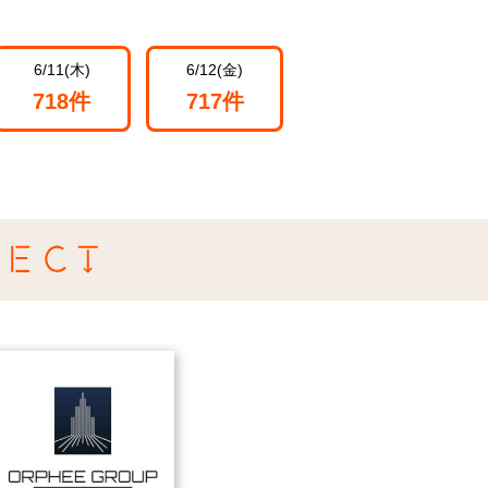
6/11(木)
6/12(金)
718件
717件
提
携
店
舗・
サ
ー
ビ
ス