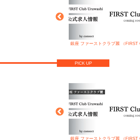
ゥーエックス （XX）
銀座 ファーストクラブ麗 （FIRST C
Uruwashi）
PICK UP
シア （LUCIA）
銀座 ファーストクラブ麗 （FIRST C