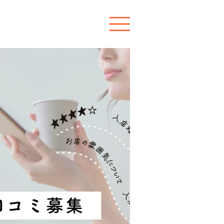
口コミ件数業界ナンバー
全国のナイトワ
の
口コミが一気見
ナイトワークで
働く女性の求人