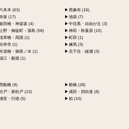
六本木 (63)
西麻布 (16)
赤坂 (17)
池袋 (7)
飯田橋・神楽坂 (4)
中目黒・自由が丘 (3)
上野・御徒町・湯島 (58)
神田・秋葉原 (10)
浅草橋・両国 (1)
町田 (1)
吉祥寺 (1)
練馬 (3)
水道橋・御茶ノ水 (1)
北千住・綾瀬 (3)
瑞江・船堀 (1)
西船橋 (9)
船橋 (28)
松戸・新松戸 (13)
成田・四街道 (8)
浦安・行徳 (5)
柏 (10)