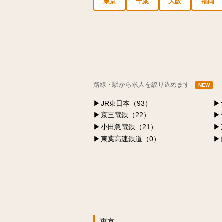
東京
千葉
大阪
福岡
中央区の求人
港区の求人
渋谷区の求人
路線・駅から求人を絞り込めます
NEW
JR東日本（93）
京王電鉄（22）
小田急電鉄（21）
東葉高速鉄道（0）
東京