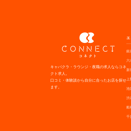
エ
銀
六
キャバクラ・ラウンジ・夜職の求人ならコネ
新
クト求人。
上
口コミ・体験談から自分に合ったお店を探せ
ます。
池
渋
船
千