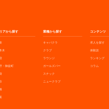
リアから探す
業種から探す
コンテンツ
座
キャバクラ
求人を探す
本木
クラブ
体験談
宿
ラウンジ
ランキング
野・御徒町
ガールズバー
コラム
袋
スナック
谷
ニュークラブ
橋
葉