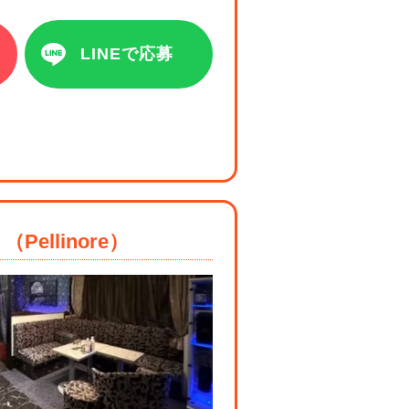
LINEで応募
Pellinore）