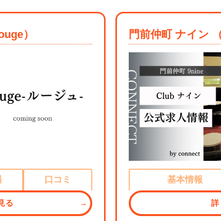
uge）
門前仲町 ナイン （9
遇
口コミ
基本情報
見る
詳