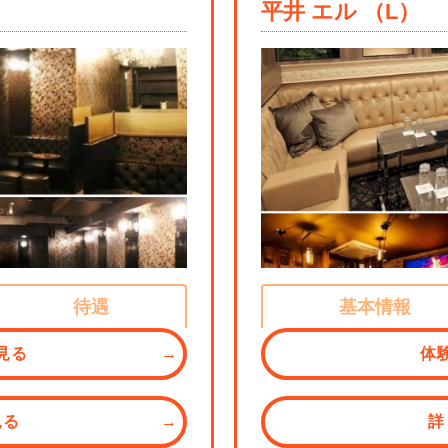
）
平井 エル （L）
待遇
基本情報
見る
体
見る
詳