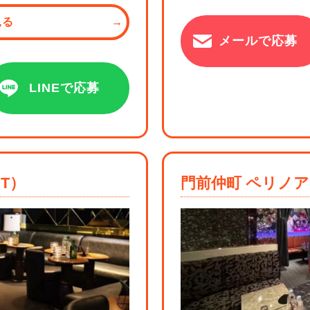
見る
メールで応募
LINEで応募
ST）
門前仲町 ペリノア （