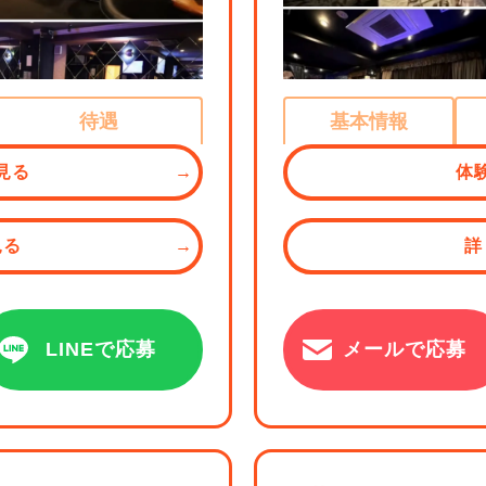
待遇
基本情報
見る
体
見る
詳
LINEで応募
メールで応募