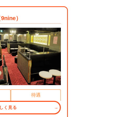
nine）
待遇
しく見る