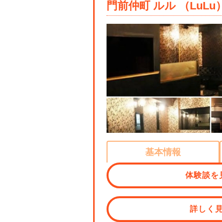
門前仲町 ルル （LuLu
基本情報
体験談を
詳しく