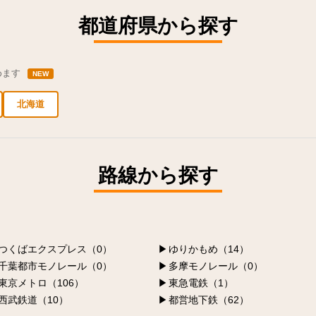
都道府県から探す
めます
NEW
北海道
新宿区の求人
豊島区の求人
台東区の求人
千代田区の求人
品川区の求人
路線から探す
つくばエクスプレス（0）
ゆりかもめ（14）
千葉都市モノレール（0）
多摩モノレール（0）
東京メトロ（106）
東急電鉄（1）
西武鉄道（10）
都営地下鉄（62）