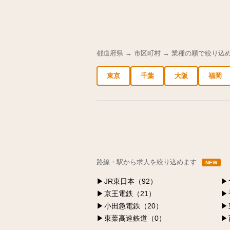
都道府県 → 市区町村 → 業種の順で絞り込
東京
千葉
大阪
福岡
中央区の求人
港区の求人
渋谷区の求人
路線・駅から求人を絞り込めます
NEW
JR東日本（92）
京王電鉄（21）
小田急電鉄（20）
東葉高速鉄道（0）