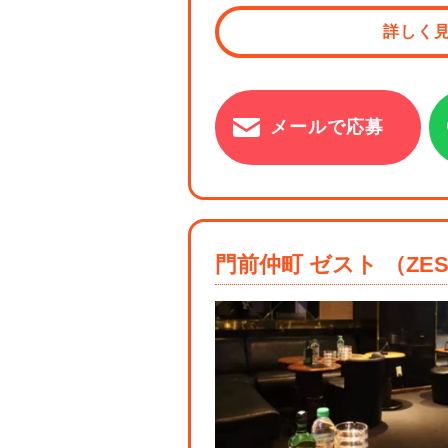
詳しく
メールで応募
門前仲町 ゼスト （ZE