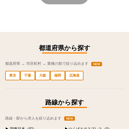
都道府県から探す
都道府県 → 市区町村 → 業種の順で絞り込めます
NEW
東京
千葉
大阪
福岡
北海道
中央区の求人
港区の求人
渋谷区の求人
新宿区の求人
豊島区の求人
路線から探す
路線・駅から求人を絞り込めます
NEW
JR東日本（92）
つくばエクスプレス（0）