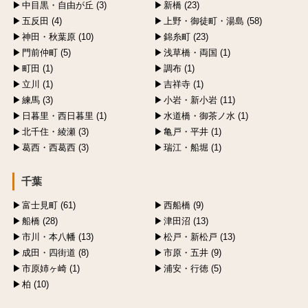
中目黒・自由が丘 (3)
新橋 (23)
五反田 (4)
上野・御徒町・湯島 (58)
神田・秋葉原 (10)
錦糸町 (23)
門前仲町 (5)
浅草橋・両国 (1)
町田 (1)
調布 (1)
立川 (1)
吉祥寺 (1)
練馬 (3)
小岩・新小岩 (11)
日暮里・西日暮里 (1)
水道橋・御茶ノ水 (1)
北千住・綾瀬 (3)
亀戸・平井 (1)
葛西・西葛西 (3)
瑞江・船堀 (1)
千葉
富士見町 (61)
西船橋 (9)
船橋 (28)
津田沼 (13)
市川・本八幡 (13)
松戸・新松戸 (13)
成田・四街道 (8)
市原・五井 (9)
市原姉ヶ崎 (1)
浦安・行徳 (5)
柏 (10)