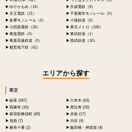
ゆりかもめ（14）
京成電鉄（9）
京王電鉄（21）
千葉都市モノレール（0）
多摩モノレール（0）
小湊鉄道（0）
小田急電鉄（20）
東京メトロ（106）
東急電鉄（0）
東武鉄道（1）
東葉高速鉄道（0）
西武鉄道（10）
都営地下鉄（62）
エリアから探す
東京
銀座 (287)
六本木 (63)
西麻布 (16)
恵比寿 (20)
新宿歌舞伎町 (40)
赤坂 (17)
池袋 (7)
渋谷 (4)
麻布十番 (1)
飯田橋・神楽坂 (4)