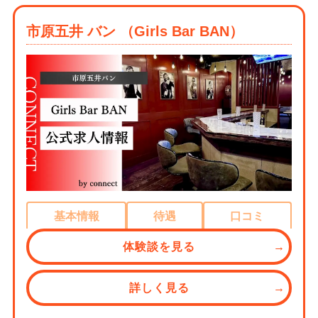
市原五井 バン （Girls Bar BAN）
基本情報
待遇
口コミ
体験談を見る
詳しく見る