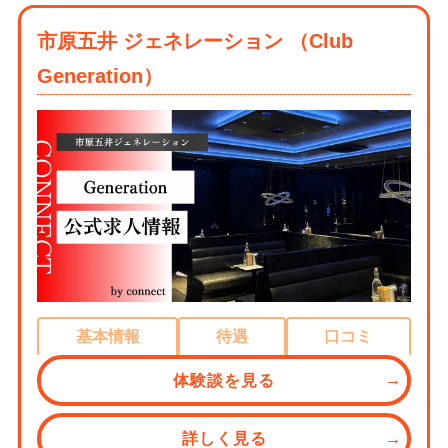
市原五井 ジェネレーション （Club
Generation）
基本情報
待遇
口コミ
体験談を見る
詳しく見る