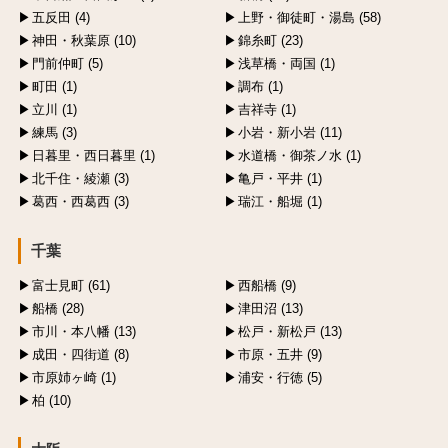
五反田 (4)
上野・御徒町・湯島 (58)
神田・秋葉原 (10)
錦糸町 (23)
門前仲町 (5)
浅草橋・両国 (1)
町田 (1)
調布 (1)
立川 (1)
吉祥寺 (1)
練馬 (3)
小岩・新小岩 (11)
日暮里・西日暮里 (1)
水道橋・御茶ノ水 (1)
北千住・綾瀬 (3)
亀戸・平井 (1)
葛西・西葛西 (3)
瑞江・船堀 (1)
千葉
富士見町 (61)
西船橋 (9)
船橋 (28)
津田沼 (13)
市川・本八幡 (13)
松戸・新松戸 (13)
成田・四街道 (8)
市原・五井 (9)
市原姉ヶ崎 (1)
浦安・行徳 (5)
柏 (10)