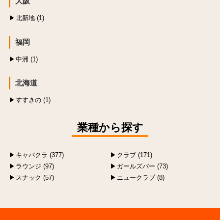
大阪
北新地 (1)
福岡
中洲 (1)
北海道
すすきの (1)
業種から探す
キャバクラ (377)
クラブ (171)
ラウンジ (97)
ガールズバー (73)
スナック (57)
ニュークラブ (8)