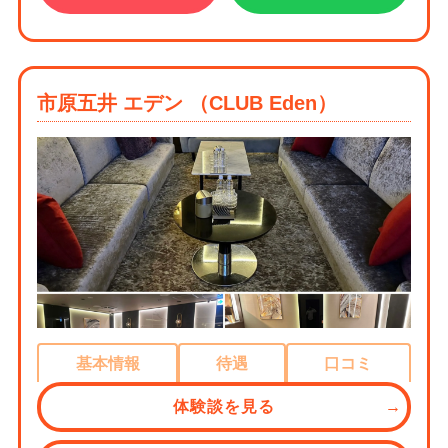
市原五井 エデン （CLUB Eden）
基本情報
待遇
口コミ
体験談を見る