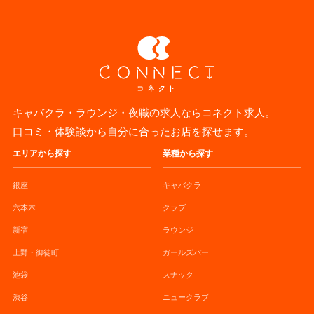
キャバクラ・ラウンジ・夜職の求人ならコネクト求人。
口コミ・体験談から自分に合ったお店を探せます。
エリアから探す
業種から探す
銀座
キャバクラ
六本木
クラブ
新宿
ラウンジ
上野・御徒町
ガールズバー
池袋
スナック
渋谷
ニュークラブ