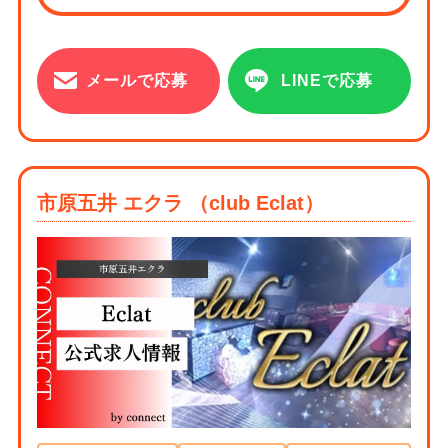
メールで応募
LINEで応募
市原五井 エクラ （club Eclat）