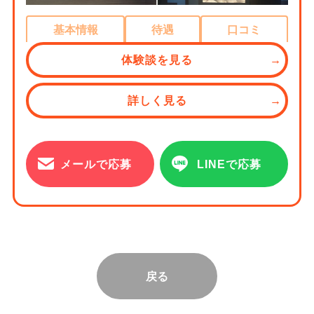
基本情報
待遇
口コミ
体験談を見る
詳しく見る
メールで応募
LINEで応募
戻る