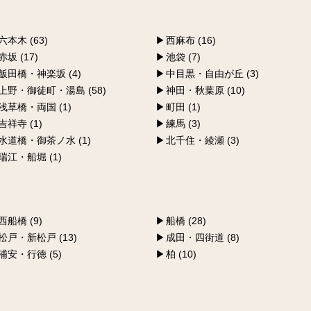
六本木 (63)
西麻布 (16)
赤坂 (17)
池袋 (7)
飯田橋・神楽坂 (4)
中目黒・自由が丘 (3)
上野・御徒町・湯島 (58)
神田・秋葉原 (10)
浅草橋・両国 (1)
町田 (1)
吉祥寺 (1)
練馬 (3)
水道橋・御茶ノ水 (1)
北千住・綾瀬 (3)
瑞江・船堀 (1)
西船橋 (9)
船橋 (28)
松戸・新松戸 (13)
成田・四街道 (8)
浦安・行徳 (5)
柏 (10)