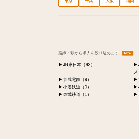
東京
千葉
大阪
福岡
中央区の求人
港区の求人
渋谷区の求人
路線・駅から求人を絞り込めます
NEW
JR東日本（93）
メ
京成電鉄（9）
小湊鉄道（0）
東武鉄道（1）