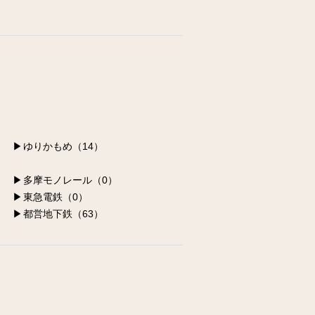
江東区の求人
墨田区の求人
荒川区の求人
足立区の求人
葛飾区の求人
ゆりかもめ（14）
多摩モノレール（0）
東急電鉄（0）
都営地下鉄（63）