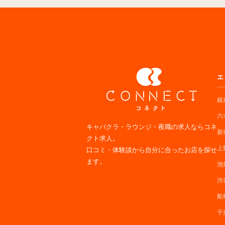
エ
銀
六
キャバクラ・ラウンジ・夜職の求人ならコネ
新
クト求人。
上
口コミ・体験談から自分に合ったお店を探せ
ます。
池
渋
船
千