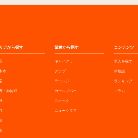
リアから探す
業種から探す
コンテンツ
座
キャバクラ
求人を探す
本木
クラブ
体験談
宿
ラウンジ
ランキング
野・御徒町
ガールズバー
コラム
袋
スナック
谷
ニュークラブ
橋
葉