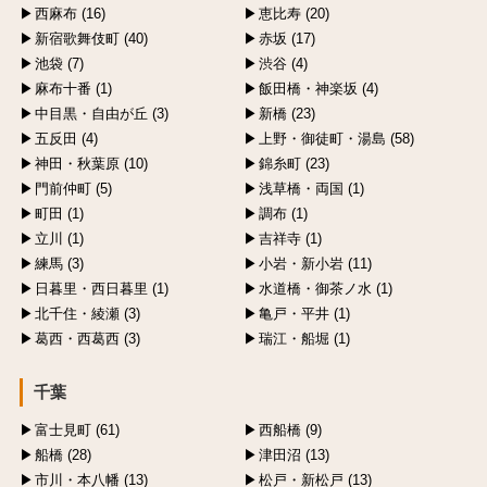
西麻布 (16)
恵比寿 (20)
新宿歌舞伎町 (40)
赤坂 (17)
池袋 (7)
渋谷 (4)
麻布十番 (1)
飯田橋・神楽坂 (4)
中目黒・自由が丘 (3)
新橋 (23)
五反田 (4)
上野・御徒町・湯島 (58)
神田・秋葉原 (10)
錦糸町 (23)
門前仲町 (5)
浅草橋・両国 (1)
町田 (1)
調布 (1)
立川 (1)
吉祥寺 (1)
練馬 (3)
小岩・新小岩 (11)
日暮里・西日暮里 (1)
水道橋・御茶ノ水 (1)
北千住・綾瀬 (3)
亀戸・平井 (1)
葛西・西葛西 (3)
瑞江・船堀 (1)
千葉
富士見町 (61)
西船橋 (9)
船橋 (28)
津田沼 (13)
市川・本八幡 (13)
松戸・新松戸 (13)