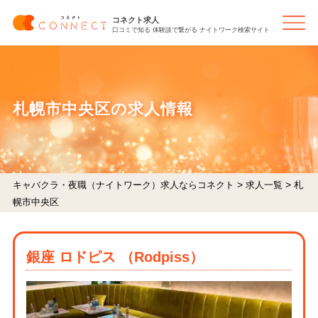
コネクト求人
口コミで知る 体験談で繋がる ナイトワーク検索サイト
札幌市中央区の求人情報
>
>
キャバクラ・夜職（ナイトワーク）求人ならコネクト
求人一覧
札
幌市中央区
銀座 ロドピス （Rodpiss）