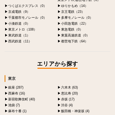
つくばエクスプレス（0）
ゆりかもめ（14）
京成電鉄（9）
京王電鉄（23）
千葉都市モノレール（0）
多摩モノレール（0）
小湊鉄道（0）
小田急電鉄（22）
東京メトロ（108）
東急電鉄（0）
東武鉄道（1）
東葉高速鉄道（0）
西武鉄道（11）
都営地下鉄（64）
エリアから探す
東京
銀座 (287)
六本木 (63)
西麻布 (16)
恵比寿 (20)
新宿歌舞伎町 (40)
赤坂 (17)
池袋 (7)
渋谷 (4)
麻布十番 (1)
飯田橋・神楽坂 (4)