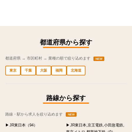
都道府県から探す
都道府県 → 市区町村 → 業種の順で絞り込めます
NEW
東京
千葉
大阪
福岡
北海道
中央区の求人
港区の求人
渋谷区の求人
新宿区の求人
豊島区の求人
路線から探す
路線・駅から求人を絞り込めます
NEW
JR東日本（94）
JR東日本,京王電鉄,小田急電鉄,
東京メトロ,都営地下鉄（0）