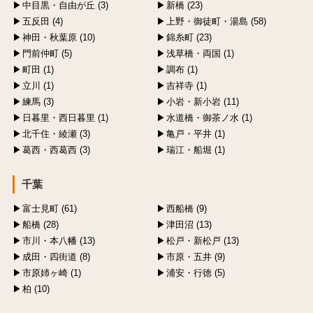
中目黒・自由が丘 (3)
新橋 (23)
五反田 (4)
上野・御徒町・湯島 (58)
神田・秋葉原 (10)
錦糸町 (23)
門前仲町 (5)
浅草橋・両国 (1)
町田 (1)
調布 (1)
立川 (1)
吉祥寺 (1)
練馬 (3)
小岩・新小岩 (11)
日暮里・西日暮里 (1)
水道橋・御茶ノ水 (1)
北千住・綾瀬 (3)
亀戸・平井 (1)
葛西・西葛西 (3)
瑞江・船堀 (1)
千葉
富士見町 (61)
西船橋 (9)
船橋 (28)
津田沼 (13)
市川・本八幡 (13)
松戸・新松戸 (13)
成田・四街道 (8)
市原・五井 (9)
市原姉ヶ崎 (1)
浦安・行徳 (5)
柏 (10)