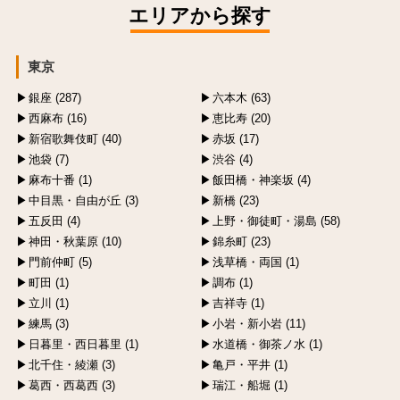
エリアから探す
東京
銀座 (287)
六本木 (63)
西麻布 (16)
恵比寿 (20)
新宿歌舞伎町 (40)
赤坂 (17)
池袋 (7)
渋谷 (4)
麻布十番 (1)
飯田橋・神楽坂 (4)
中目黒・自由が丘 (3)
新橋 (23)
五反田 (4)
上野・御徒町・湯島 (58)
神田・秋葉原 (10)
錦糸町 (23)
門前仲町 (5)
浅草橋・両国 (1)
町田 (1)
調布 (1)
立川 (1)
吉祥寺 (1)
練馬 (3)
小岩・新小岩 (11)
日暮里・西日暮里 (1)
水道橋・御茶ノ水 (1)
北千住・綾瀬 (3)
亀戸・平井 (1)
葛西・西葛西 (3)
瑞江・船堀 (1)