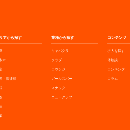
リアから探す
業種から探す
コンテンツ
座
キャバクラ
求人を探す
本木
クラブ
体験談
宿
ラウンジ
ランキング
野・御徒町
ガールズバー
コラム
袋
スナック
谷
ニュークラブ
橋
葉