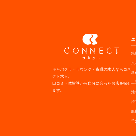
エ
銀
六
キャバクラ・ラウンジ・夜職の求人ならコネ
新
クト求人。
上
口コミ・体験談から自分に合ったお店を探せ
ます。
池
渋
船
千