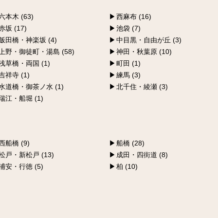
六本木 (63)
西麻布 (16)
赤坂 (17)
池袋 (7)
飯田橋・神楽坂 (4)
中目黒・自由が丘 (3)
上野・御徒町・湯島 (58)
神田・秋葉原 (10)
浅草橋・両国 (1)
町田 (1)
吉祥寺 (1)
練馬 (3)
水道橋・御茶ノ水 (1)
北千住・綾瀬 (3)
瑞江・船堀 (1)
西船橋 (9)
船橋 (28)
松戸・新松戸 (13)
成田・四街道 (8)
浦安・行徳 (5)
柏 (10)