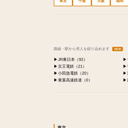
東京
千葉
大阪
福岡
中央区の求人
港区の求人
渋谷区の求人
路線・駅から求人を絞り込めます
NEW
JR東日本（92）
京王電鉄（21）
小田急電鉄（20）
東葉高速鉄道（0）
東京