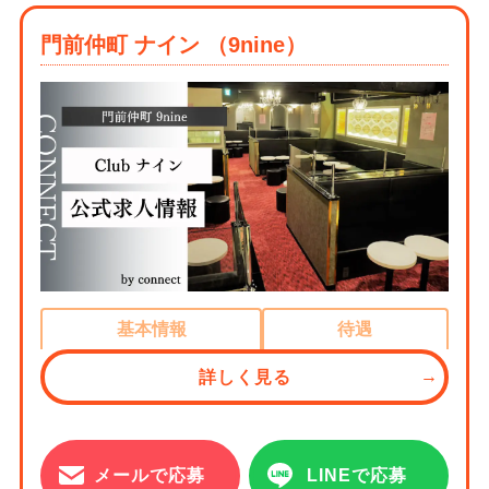
門前仲町 ナイン （9nine）
基本情報
待遇
詳しく見る
メールで応募
LINEで応募