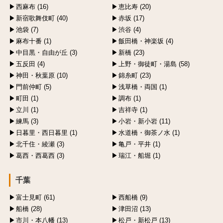
西麻布 (16)
恵比寿 (20)
新宿歌舞伎町 (40)
赤坂 (17)
池袋 (7)
渋谷 (4)
麻布十番 (1)
飯田橋・神楽坂 (4)
中目黒・自由が丘 (3)
新橋 (23)
五反田 (4)
上野・御徒町・湯島 (58)
神田・秋葉原 (10)
錦糸町 (23)
門前仲町 (5)
浅草橋・両国 (1)
町田 (1)
調布 (1)
立川 (1)
吉祥寺 (1)
練馬 (3)
小岩・新小岩 (11)
日暮里・西日暮里 (1)
水道橋・御茶ノ水 (1)
北千住・綾瀬 (3)
亀戸・平井 (1)
葛西・西葛西 (3)
瑞江・船堀 (1)
千葉
富士見町 (61)
西船橋 (9)
船橋 (28)
津田沼 (13)
市川・本八幡 (13)
松戸・新松戸 (13)