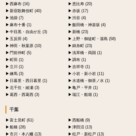
西麻布 (16)
恵比寿 (20)
新宿歌舞伎町 (40)
赤坂 (17)
池袋 (7)
渋谷 (4)
麻布十番 (1)
飯田橋・神楽坂 (4)
中目黒・自由が丘 (3)
新橋 (23)
五反田 (4)
上野・御徒町・湯島 (58)
神田・秋葉原 (10)
錦糸町 (23)
門前仲町 (5)
浅草橋・両国 (1)
町田 (1)
調布 (1)
立川 (1)
吉祥寺 (1)
練馬 (3)
小岩・新小岩 (11)
日暮里・西日暮里 (1)
水道橋・御茶ノ水 (1)
北千住・綾瀬 (3)
亀戸・平井 (1)
葛西・西葛西 (3)
瑞江・船堀 (1)
千葉
富士見町 (61)
西船橋 (9)
船橋 (28)
津田沼 (13)
市川・本八幡 (13)
松戸・新松戸 (13)