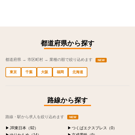
都道府県から探す
都道府県 → 市区町村 → 業種の順で絞り込めます
NEW
東京
千葉
大阪
福岡
北海道
中央区の求人
港区の求人
渋谷区の求人
新宿区の求人
豊島区の求人
路線から探す
路線・駅から求人を絞り込めます
NEW
JR東日本（92）
つくばエクスプレス（0）
ゆりかもめ（14）
京成電鉄（9）