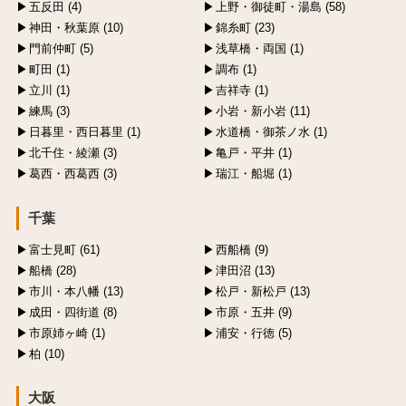
五反田 (4)
上野・御徒町・湯島 (58)
神田・秋葉原 (10)
錦糸町 (23)
門前仲町 (5)
浅草橋・両国 (1)
町田 (1)
調布 (1)
立川 (1)
吉祥寺 (1)
練馬 (3)
小岩・新小岩 (11)
日暮里・西日暮里 (1)
水道橋・御茶ノ水 (1)
北千住・綾瀬 (3)
亀戸・平井 (1)
葛西・西葛西 (3)
瑞江・船堀 (1)
千葉
富士見町 (61)
西船橋 (9)
船橋 (28)
津田沼 (13)
市川・本八幡 (13)
松戸・新松戸 (13)
成田・四街道 (8)
市原・五井 (9)
市原姉ヶ崎 (1)
浦安・行徳 (5)
柏 (10)
大阪