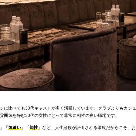
ジに比べても30代キャストが多く活躍しています。クラブよりもカジ
雰囲気を好む30代の女性にとって非常に相性の良い職場です。
」「
気遣い
」「
知性
」など、人生経験が評価される環境だからこそ、お