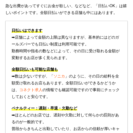
急な出費があってすぐにお金が欲しい、などなど、「日払いOK」は嬉
しいポイントです。全額日払いができる店舗も中にはあります。
日払いはできます
➡︎店舗によって金額の上限は異なりますが、基本的にはどのガ
ールズバーでも日払い制度は利用可能です。
勤務時間や指名の数などによって、その日に受け取れる金額が
変動するお店が多く見られます。
全額日払いも可能な店舗も
➡︎数は少ないですが、「
ソニカ
」のように、その日の給料を全
額受け取れるお店もあります。全額日払いができるかどうか
は、
コネクト求人
の情報でも確認可能ですので事前にチェック
しておくと安心です。
ペナルティー：遅刻・早退・欠勤など
➡︎ほとんどのお店では、遅刻や欠勤に対して何らかの罰則があ
るのが一般的です。
普段からきちんと出勤していたり、お店からの信頼が厚いキャ