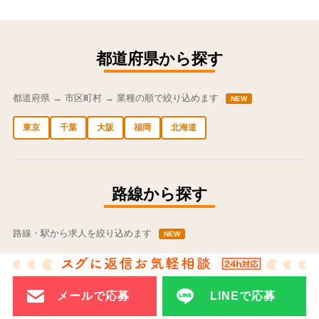
都道府県から探す
都道府県 → 市区町村 → 業種の順で絞り込めます
NEW
東京
千葉
大阪
福岡
北海道
中央区の求人
港区の求人
渋谷区の求人
新宿区の求人
豊島区の求人
路線から探す
路線・駅から求人を絞り込めます
NEW
JR東日本（92）
つくばエクスプレス（0）
ゆりかもめ（14）
京成電鉄（9）
京王電鉄（21）
千葉都市モノレール（0）
メールで応募
LINEで応募
多摩モノレール（0）
小湊鉄道（0）