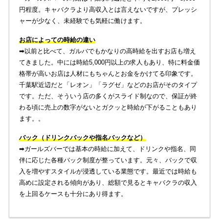
円程度。キャバクラより高収入とは言えないですが、プレッシ
ャーが少なく、未経験でも気軽に働けます。
お店によっての時給の違い
➡︎以前と比べて、ガルバでもかなりの高時給を出すお店も増え
てきました。中には時給5,000円以上の求人もあり、特に料金価
格帯が高いお店は人材にもちゃんとお金をかけてる印象です。
千葉駅近辺だと「レオン」「ラグゼ」などのお店がそのタイプ
です。ただ、そういう店の多くがスライド制なので、保証が終
わる頃に売上の数字がないとガクッと時給が下がることもあり
ます。。
バック（ドリンクバックや指名バックなど）
➡︎ガールズバーでは基本の時給に加えて、ドリンクや指名、同
伴に応じた各種バック制度が整っています。元々、バックで収
入を増やすスタイルが浸透している業態です。最近では時給も
高めに設定される傾向があり、総額で見るとキャバクラの収入
を上回るケースも十分にあり得ます。