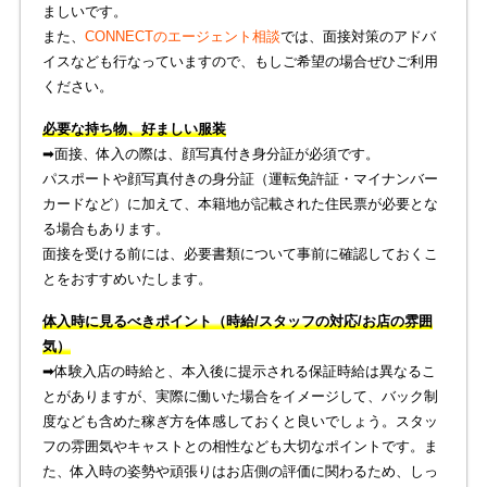
ましいです。
また、
CONNECTのエージェント相談
では、面接対策のアドバ
イスなども行なっていますので、もしご希望の場合ぜひご利用
ください。
必要な持ち物、好ましい服装
➡︎面接、体入の際は、顔写真付き身分証が必須です。
パスポートや顔写真付きの身分証（運転免許証・マイナンバー
カードなど）に加えて、本籍地が記載された住民票が必要とな
る場合もあります。
面接を受ける前には、必要書類について事前に確認しておくこ
とをおすすめいたします。
体入時に見るべきポイント（時給/スタッフの対応/お店の雰囲
気）
➡︎体験入店の時給と、本入後に提示される保証時給は異なるこ
とがありますが、実際に働いた場合をイメージして、バック制
度なども含めた稼ぎ方を体感しておくと良いでしょう。スタッ
フの雰囲気やキャストとの相性なども大切なポイントです。ま
た、体入時の姿勢や頑張りはお店側の評価に関わるため、しっ