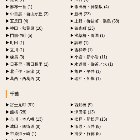
麻布十番 (1)
飯田橋・神楽坂 (4)
中目黒・自由が丘 (3)
新橋 (23)
五反田 (4)
上野・御徒町・湯島 (58)
神田・秋葉原 (10)
錦糸町 (23)
門前仲町 (5)
浅草橋・両国 (1)
町田 (1)
調布 (1)
立川 (1)
吉祥寺 (1)
練馬 (3)
小岩・新小岩 (11)
日暮里・西日暮里 (1)
水道橋・御茶ノ水 (1)
北千住・綾瀬 (3)
亀戸・平井 (1)
葛西・西葛西 (3)
瑞江・船堀 (1)
千葉
富士見町 (61)
西船橋 (9)
船橋 (28)
津田沼 (13)
市川・本八幡 (13)
松戸・新松戸 (13)
成田・四街道 (8)
市原・五井 (9)
市原姉ヶ崎 (1)
浦安・行徳 (5)