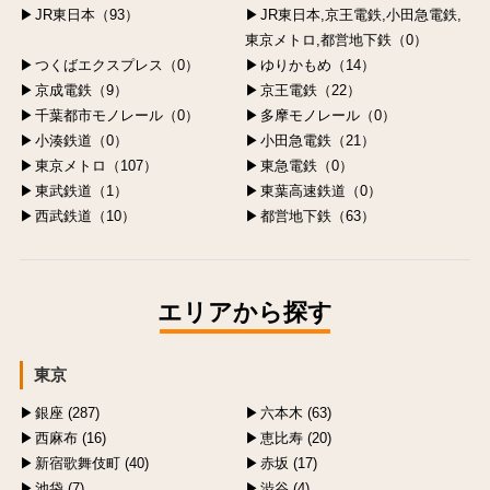
JR東日本（93）
JR東日本,京王電鉄,小田急電鉄,
東京メトロ,都営地下鉄（0）
つくばエクスプレス（0）
ゆりかもめ（14）
京成電鉄（9）
京王電鉄（22）
千葉都市モノレール（0）
多摩モノレール（0）
小湊鉄道（0）
小田急電鉄（21）
東京メトロ（107）
東急電鉄（0）
東武鉄道（1）
東葉高速鉄道（0）
西武鉄道（10）
都営地下鉄（63）
エリアから探す
東京
銀座 (287)
六本木 (63)
西麻布 (16)
恵比寿 (20)
新宿歌舞伎町 (40)
赤坂 (17)
池袋 (7)
渋谷 (4)