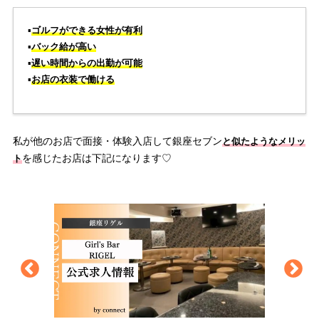
▪️
ゴルフができる女性が有利
▪️
バック給が高い
▪️
遅い時間からの出勤が可能
▪️
お店の衣装で働ける
私が他のお店で面接・体験入店して銀座セブン
と似たようなメリッ
を感じたお店は下記になります♡
ト