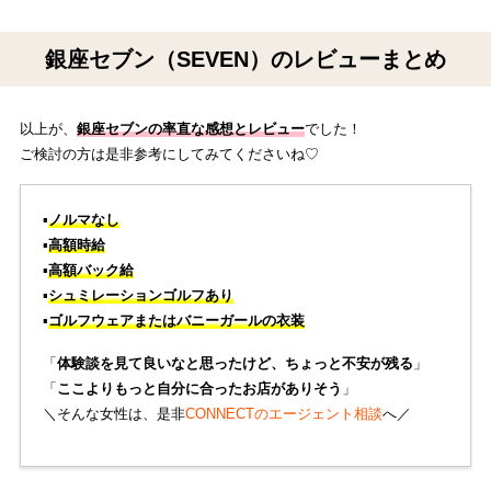
銀座セブン（SEVEN）のレビューまとめ
以上が、
銀座セブンの率直な感想とレビュー
でした！
ご検討の方は是非参考にしてみてくださいね♡
▪️
ノルマなし
▪️
高額時給
▪️
高額バック給
▪️
シュミレーションゴルフあり
▪️
ゴルフウェアまたはバニーガールの衣装
「
体験談を見て良いなと思ったけど、ちょっと不安が残る
」
「
ここよりもっと自分に合ったお店がありそう
」
＼そんな女性は、是非
CONNECTのエージェント相談
へ／