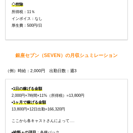
◇控除
所得税：11％
インボイス：なし
厚生費：500円/日
銀座セブン（SEVEN）の月収シュミレーション
（例）時給：2,000円 出勤日数：週3
▪️
1日の稼げる金額
2,000円×7時間×11%（所得税）=13,800円
▪️
1ヶ月で稼げる金額
13,800円×12日出勤=166,320円
ここから各キャストさんによって….
▪️
給料＋の項目
：各種バック