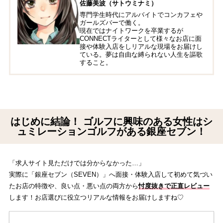
佐藤美波（サトウミナミ）
専門学生時代にアルバイトでコンカフェや
ガールズバーで働く。
現在ではナイトワークを卒業するが
CONNECTライターとして様々なお店に面
接や体験入店をしリアルな現場をお届けし
ている。夢は自由な縛られない人生を謳歌
すること。
はじめに結論！ ゴルフに興味のある女性はシ
ュミレーションゴルフがある銀座セブン！
「求人サイト見ただけでは分からなかった…」
実際に「銀座セブン（SEVEN）」へ面接・体験入店して初めて気づい
たお店の特徴や、良い点・悪い点の両方から
忖度抜きで正直レビュー
します！お店選びに役立つリアルな情報をお届けしますね♡