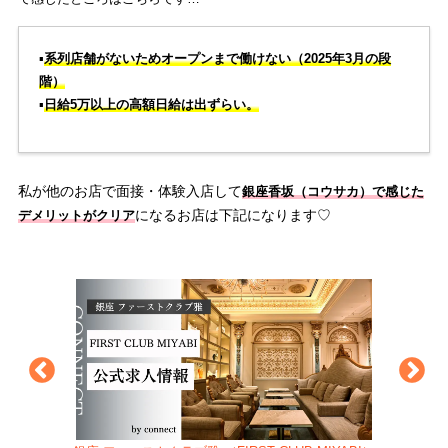
▪️
系列店舗がないためオープンまで働けない（2025年3月の段
階）
▪️
日給5万以上の高額日給は出ずらい。
私が他のお店で面接・体験入店して
銀座香坂（コウサカ）で感じた
になるお店は下記になります♡
デメリットがクリア