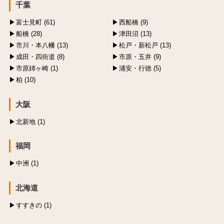
千葉
富士見町 (61)
西船橋 (9)
船橋 (28)
津田沼 (13)
市川・本八幡 (13)
松戸・新松戸 (13)
成田・四街道 (8)
市原・五井 (9)
市原姉ヶ崎 (1)
浦安・行徳 (5)
柏 (10)
大阪
北新地 (1)
福岡
中洲 (1)
北海道
すすきの (1)