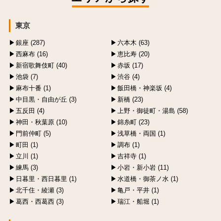
東京
銀座 (287)
六本木 (63)
西麻布 (16)
恵比寿 (20)
新宿歌舞伎町 (40)
赤坂 (17)
池袋 (7)
渋谷 (4)
麻布十番 (1)
飯田橋・神楽坂 (4)
中目黒・自由が丘 (3)
新橋 (23)
五反田 (4)
上野・御徒町・湯島 (58)
神田・秋葉原 (10)
錦糸町 (23)
門前仲町 (5)
浅草橋・両国 (1)
町田 (1)
調布 (1)
立川 (1)
吉祥寺 (1)
練馬 (3)
小岩・新小岩 (11)
日暮里・西日暮里 (1)
水道橋・御茶ノ水 (1)
北千住・綾瀬 (3)
亀戸・平井 (1)
葛西・西葛西 (3)
瑞江・船堀 (1)