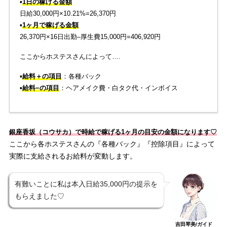
▪️
1日の稼げる金額
日給30,000円×10.21%=26,370円
▪️
1ヶ月で稼げる金額
26,370円×16日出勤–厚生費15,000円=406,920円
ここからホステスさんによって….
▪️
給料＋の項目
：各種バック
▪️
給料−の項目
：ヘアメイク費・白タク代・インボイス
銀座香坂（コウサカ）で時給で稼げる1ヶ月の目安の金額になります♡
ここから各ホステスさんの『各種バック』『控除項目』によって
実際に支給されるお給料が変動します。
有難いことに私は本入日給35,000円の提示を
もらえました♡
吉田琴美/ガイド