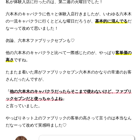
私が体験入店に行ったのは、第二週の火曜日でした！
六本木のキャバクラに色々と体験入店行きましたが、いわゆる六本木
の一流キャバクラに行くとどんな曜日だろうが、
基本的に混んでる
だ
なーって改めて思いました！
勿論、六本木ファブリックセブンも♡
他の六本木のキャバクラと比べて一際感じたのが、やっぱり
客単価の
高さ
ですね。
たまたま着いた席がファブリックセブン六本木のかなりの常連のお客
さんだったんですが、
『
他の六本木のキャバクラだったらそこまで使わないけど、ファブリ
ックセブンだと使っちゃうよね
』
と言っていました。
やっぱりネット上のファブリックの客単の高さって言うのは本当なん
だなーって改めて実感時ました♡