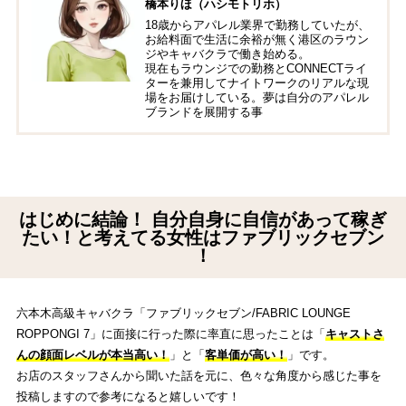
橋本りほ（ハシモトリホ）
18歳からアパレル業界で勤務していたが、
お給料面で生活に余裕が無く港区のラウン
ジやキャバクラで働き始める。
現在もラウンジでの勤務とCONNECTライ
ターを兼用してナイトワークのリアルな現
場をお届けしている。夢は自分のアパレル
ブランドを展開する事
はじめに結論！ 自分自身に自信があって稼ぎ
たい！と考えてる女性はファブリックセブン
！
六本木高級キャバクラ「ファブリックセブン/FABRIC LOUNGE
ROPPONGI 7」に面接に行った際に率直に思ったことは「
キャストさ
んの顔面レベルが本当高い！
」と「
客単価が高い！
」です。
お店のスタッフさんから聞いた話を元に、色々な角度から感じた事を
投稿しますので参考になると嬉しいです！