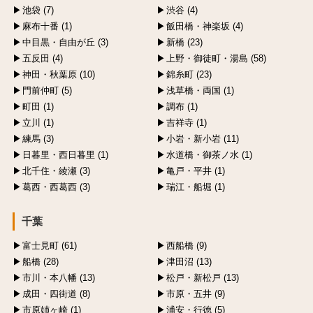
池袋 (7)
渋谷 (4)
麻布十番 (1)
飯田橋・神楽坂 (4)
中目黒・自由が丘 (3)
新橋 (23)
五反田 (4)
上野・御徒町・湯島 (58)
神田・秋葉原 (10)
錦糸町 (23)
門前仲町 (5)
浅草橋・両国 (1)
町田 (1)
調布 (1)
立川 (1)
吉祥寺 (1)
練馬 (3)
小岩・新小岩 (11)
日暮里・西日暮里 (1)
水道橋・御茶ノ水 (1)
北千住・綾瀬 (3)
亀戸・平井 (1)
葛西・西葛西 (3)
瑞江・船堀 (1)
千葉
富士見町 (61)
西船橋 (9)
船橋 (28)
津田沼 (13)
市川・本八幡 (13)
松戸・新松戸 (13)
成田・四街道 (8)
市原・五井 (9)
市原姉ヶ崎 (1)
浦安・行徳 (5)