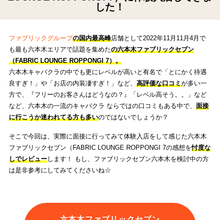
した！
ファブリックグループ
の国内最高峰
店舗として2022年11月11月4月で
も最も六本木エリアで話題を集めた
の六本木ファブリックセブン
（FABRIC LOUNGE ROPPONGI 7）。
六本木キャバクラの中でも更にレベルが高いと有名で「とにかく待遇
良すぎ！」や「お店の内装凄すぎ！」など、
高評価な口コミ
が多い一
方で、『フリーのお客さんはどうなの？』「レベル高そう。。」など
など、六本木の一流のキャバクラ ならではの口コミもある中で、
面接
に行こうか迷われてる方も多い
のではないでしょうか？
そこで今回は、実際に面接に行ってみて体験入店をして感じた六本木
ファブリックセブン（FABRIC LOUNGE ROPPONGI 7の感想を
忖度な
しでレビュー
します！ もし、ファブリックセブン六本木を検討中の方
は是非参考にしてみてくださいね☆
六本木ファブリックセブン