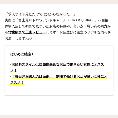
「求人サイト見ただけでは分からなかった…」
実際に「富士見町トロワアンドキャトル（Trois＆Quatre）」へ面接・
体験入店して初めて気づいたお店の特徴や、良い点・悪い点の両方か
ら
忖度抜きで正直レビュー
します！お店選びに役立つリアルな情報を
お届けしますね♡
はじめに結論！
▪️
お給料スタイルは自由度高めなお店で働きたい女性にオスス
メ！
▪️
「毎日洋服選ぶのは面倒…」制服で働けるお店が良い女性にオ
ススメ！