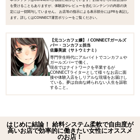
を受けることもありますが、体験談やレビューを含むコンテンツの内容の決
定には一切関与していません。 お店等の指示による表示部分にはPRを表記し
ます。詳しくはCONNECT運営ポリシーをご覧ください。
【元コンカフェ嬢】 / CONNECTガールズ
バー・コンカフェ担当
佐藤美波（サトウミナミ）
専門学生時代にアルバイトでコンカフェや
ガールズバーで働く。
現在ではナイトワークを卒業するが
CONNECTライターとして様々なお店に面
接や体験入店をしリアルな現場をお届けし
ている。夢は自由な縛られない人生を謳歌
すること。
はじめに結論！ 給料システム柔軟で自由度が
高いお店で効率的に働きたい女性にオススメ
のお店！