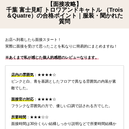
【面接攻略】
千葉 富士見町 トロワアンドキャトル （Trois
＆Quatre）の合格ポイント｜服装・聞かれた
質問
お店へ到着したら面接スタート！
実際に面接を受けて思ったことを私なりに簡易的にまとめますね！
※あくまで私が感じた個人的感想のレビューなります。
店内の雰囲気
：★★★★☆
ピンクと白、青を基調としたフロアで異なる雰囲気の内装が素
敵でした。
面接官の対応
：★★★★☆
フランクな雰囲気の方で、優しい口調で話される方でした。
所要時間
：★★★☆☆
面接時間は30分くらい結構しっかり説明などで所要時間結構か