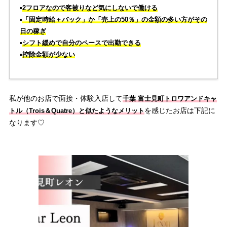
▪️
2フロアなので客被りなど気にしないで働ける
▪️
「固定時給＋バック」か「売上の50％」の金額の多い方がその
日の稼ぎ
▪️
シフト緩めで自分のペースで出勤できる
▪️
控除金額が少ない
私が他のお店で面接・体験入店して
千葉 富士見町トロワアンドキャ
を感じたお店は下記に
トル（Trois＆Quatre）と似たようなメリット
なります♡