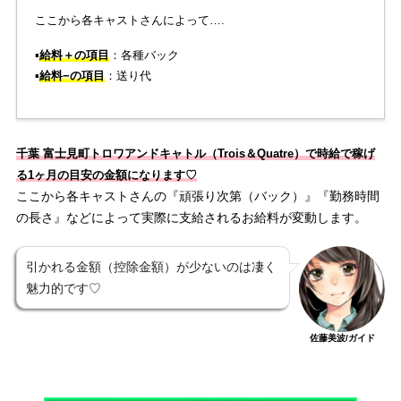
ここから各キャストさんによって….
▪️
給料＋の項目
：各種バック
▪️
給料−の項目
：送り代
千葉 富士見町トロワアンドキャトル（Trois＆Quatre）で時給で稼げ
る1ヶ月の目安の金額になります♡
ここから各キャストさんの『頑張り次第（バック）』『勤務時間
の長さ』などによって実際に支給されるお給料が変動します。
引かれる金額（控除金額）が少ないのは凄く
魅力的です♡
佐藤美波/ガイド