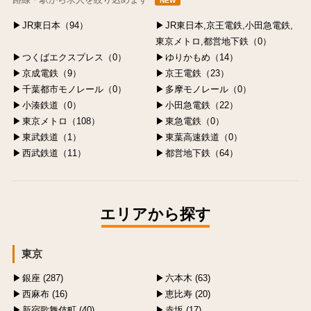
NEW
JR東日本（94）
JR東日本,京王電鉄,小田急電鉄,
東京メトロ,都営地下鉄（0）
つくばエクスプレス（0）
ゆりかもめ（14）
京成電鉄（9）
京王電鉄（23）
千葉都市モノレール（0）
多摩モノレール（0）
小湊鉄道（0）
小田急電鉄（22）
東京メトロ（108）
東急電鉄（0）
東武鉄道（1）
東葉高速鉄道（0）
西武鉄道（11）
都営地下鉄（64）
エリアから探す
東京
銀座 (287)
六本木 (63)
西麻布 (16)
恵比寿 (20)
新宿歌舞伎町 (40)
赤坂 (17)