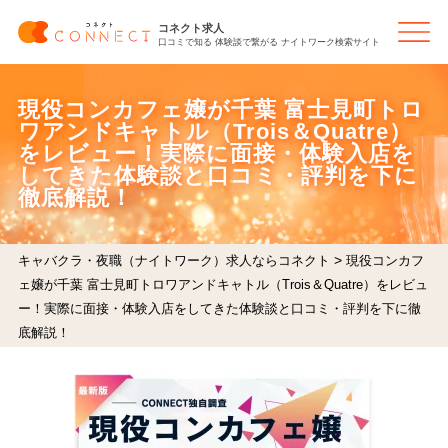
コネクト求人
口コミで知る 体験談で繋がる ナイトワーク検索サイト
現役コンカフェ嬢が千葉 富士見町トロ
ワアンドキャトル（Trois＆Quatre）
をレビュー！実際に面接・体験入店を
してきた体験談と口コミ・評判を下に
徹底解説！
>
キャバクラ・夜職（ナイトワーク）求人ならコネクト
現役コンカフ
ェ嬢が千葉 富士見町トロワアンドキャトル（Trois＆Quatre）をレビュ
ー！実際に面接・体験入店をしてきた体験談と口コミ・評判を下に徹
底解説！