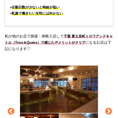
▪️
出勤日数が少ないと時給が低い
▪️
私服で働きたい女性には向かない
私が他のお店で面接・体験入店して
千葉 富士見町トロワアンドキャ
になるお店は下
トル（Trois＆Quatre
）で感じたデメリットがクリア
記になります♡