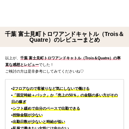
千葉 富士見町トロワアンドキャトル（Trois＆
Quatre）のレビューまとめ
以上が、
千葉 富士見町トロワアンドキャトル（Trois＆Quatre）の率
直な感想とレビュー
でした！
ご検討の方は是非参考にしてみてくださいね♡
▪️
2フロアなので客被りなど気にしないで働ける
▪️
「固定時給＋バック」か「売上の50％」の金額の多い方がその
日の稼ぎ
▪️
シフト緩めで自分のペースで出勤できる
▪️
控除金額が少ない
▪️
出勤日数が少ないと時給が低い
▪️
私服で働きたい女性には向かない