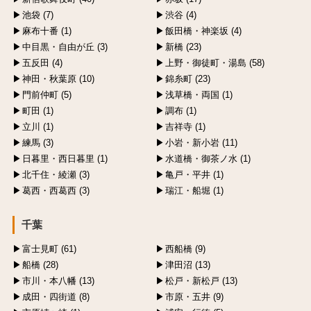
池袋 (7)
渋谷 (4)
麻布十番 (1)
飯田橋・神楽坂 (4)
中目黒・自由が丘 (3)
新橋 (23)
五反田 (4)
上野・御徒町・湯島 (58)
神田・秋葉原 (10)
錦糸町 (23)
門前仲町 (5)
浅草橋・両国 (1)
町田 (1)
調布 (1)
立川 (1)
吉祥寺 (1)
練馬 (3)
小岩・新小岩 (11)
日暮里・西日暮里 (1)
水道橋・御茶ノ水 (1)
北千住・綾瀬 (3)
亀戸・平井 (1)
葛西・西葛西 (3)
瑞江・船堀 (1)
千葉
富士見町 (61)
西船橋 (9)
船橋 (28)
津田沼 (13)
市川・本八幡 (13)
松戸・新松戸 (13)
成田・四街道 (8)
市原・五井 (9)