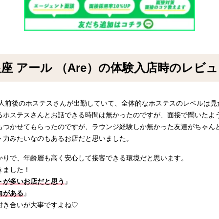
座 アール （Are）の体験入店時のレビ
5人前後のホステスさんが出勤していて、全体的なホステスのレベルは
るホステスさんとお話できる時間は無かったのですが、面接で聞いたよ
もつかせてもらったのですが、ラウンジ経験しか無かった友達がちゃん
ト力みたいなのもあるお店だと思いました。
かりで、年齢層も高く安心して接客できる環境だと思います。
きました！
トが多いお店だと思う
』
向がある
』
付き合いが大事ですよね♡