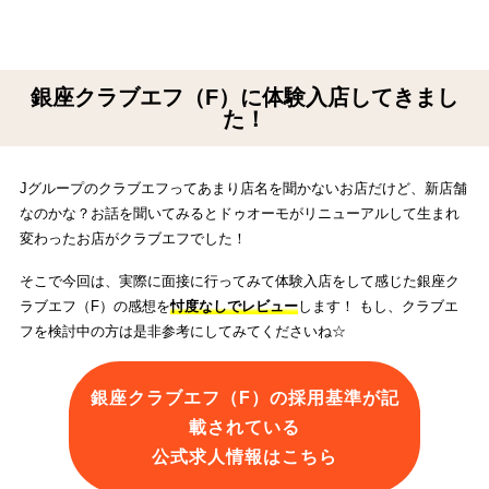
銀座クラブエフ（F）に体験入店してきまし
た！
Jグループのクラブエフってあまり店名を聞かないお店だけど、新店舗
なのかな？お話を聞いてみるとドゥオーモがリニューアルして生まれ
変わったお店がクラブエフでした！
そこで今回は、実際に面接に行ってみて体験入店をして感じた銀座ク
ラブエフ（F）の感想を
忖度なしでレビュー
します！ もし、クラブエ
フを検討中の方は是非参考にしてみてくださいね☆
銀座クラブエフ（F）の採用基準が記
載されている
公式求人情報はこちら