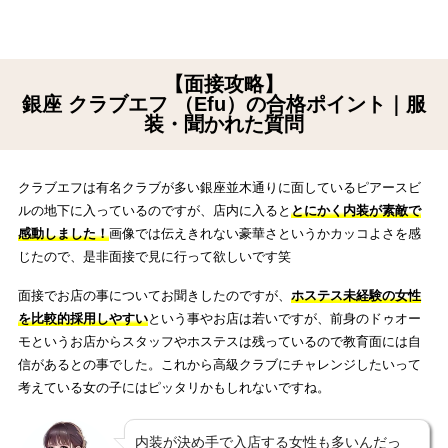
【面接攻略】
銀座 クラブエフ （Efu）の合格ポイント｜服
装・聞かれた質問
クラブエフは有名クラブが多い銀座並木通りに面しているピアースビ
ルの地下に入っているのですが、店内に入ると
とにかく内装が素敵で
感動しました！
画像では伝えきれない豪華さというかカッコよさを感
じたので、是非面接で見に行って欲しいです笑
面接でお店の事についてお聞きしたのですが、
ホステス未経験の女性
を比較的採用しやすい
という事やお店は若いですが、前身のドゥオー
モというお店からスタッフやホステスは残っているので教育面には自
信があるとの事でした。これから高級クラブにチャレンジしたいって
考えている女の子にはピッタリかもしれないですね。
内装が決め手で入店する女性も多いんだっ