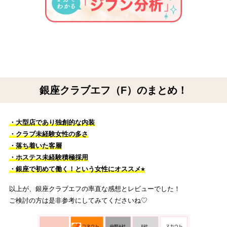
銀座クラブエフ（F）のまとめ！
・大型店であり独創的な内装
・クラブ未経験女性の多さ
・落ち着いた客層
・ホステス未経験積極採用
・銀座で初めて働く
！という女性にオススメ⭐︎
以上が、銀座クラブエフの率直な感想とレビューでした！
ご検討の方は是非参考にしてみてくださいね♡