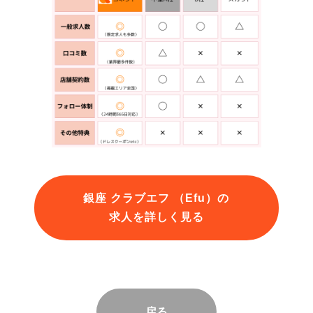
銀座 クラブエフ （Efu）の
求人を詳しく見る
戻る