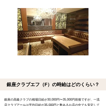
銀座クラブエフ（F）の時給はどのくらい？
銀座の高級クラブの相場日給が30,000円〜35,000円前後ですが、一流
店クラブアールは平均日給が35,000円と数あるお店の中でも安定して