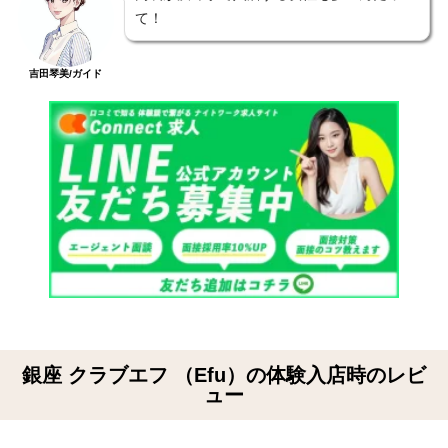
て！
吉田琴美/ガイド
銀座 クラブエフ （Efu）の体験入店時のレビ
ュー