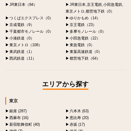
JR東日本（94）
JR東日本,京王電鉄,小田急電鉄,
東京メトロ,都営地下鉄（0）
つくばエクスプレス（0）
ゆりかもめ（14）
京成電鉄（9）
京王電鉄（23）
千葉都市モノレール（0）
多摩モノレール（0）
小湊鉄道（0）
小田急電鉄（22）
東京メトロ（108）
東急電鉄（0）
東武鉄道（1）
東葉高速鉄道（0）
西武鉄道（11）
都営地下鉄（64）
エリアから探す
東京
銀座 (287)
六本木 (63)
西麻布 (16)
恵比寿 (20)
新宿歌舞伎町 (40)
赤坂 (17)