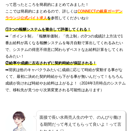
って思ったところを簡易的にまとめてみました！
ここでは簡易的にまとめるので、詳しくは
CONNECTの銀座ガーデン
ラウンジ公式バイト求人
を
参照してくださいね☆
①3つの報酬システムを複合して評価してくれる！
➡︎「ポイント制」「報酬単価制」「売上制」の3つの成績計上方法で1
番お給料が高くなる報酬システムを毎月自動で算出してくれるみたい
で、システムの得意不得意に関わらずベストなお給料計算をしてくれ
るみたい！
②給率や成績に左右されずに契約時給が保証される！
➡︎現状は他のキャバクラみたいに成績に応じて時給が変動する事がな
くて、最初に決めた契約時給から下がる事が無いんだって！もちろん
成績が良ければ時給やお給料は上がるよ！（2024年3月時点のシステム
で、移転先が見つかり次第変更される可能性はあります）
面接で長い水商売人生の中で、のんびり働け
る期間だって考えてもらって良いよ！って言