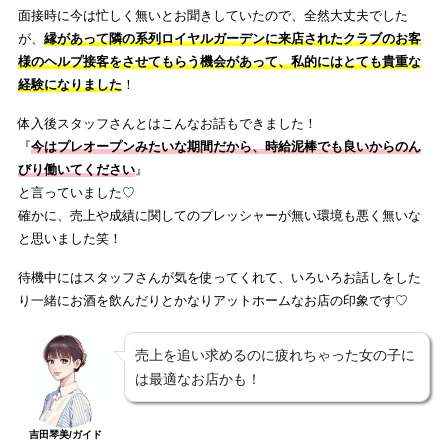
面接時に今は忙しく無いとお聞きしていたので、全然大丈夫でした
が、
縁があって隣の系列ロイヤルガーデンに来店されたクラブのお客
様のヘルプ接客をさせてもらう機会があって、私的にはとても貴重な
経験になりました
！
体入後スタッフさんとはこんなお話もできました！
『
今はプレオープンみたいな期間だから、時給泥棒でも良いからのん
びり働いてください
』
と言っていました♡
確かに、売上や成績に関してのプレッシャーが無い環境も悪く無いな
と思いました笑！
待機中にはスタッフさんが気を使ってくれて、いろいろお話しをした
り一緒にお酒を飲んだりとかなりアットホームなお店の印象です♡
売上を追い求めるのに疲れちゃった女の子に
は最適なお店かも！
吉田琴美/ガイド