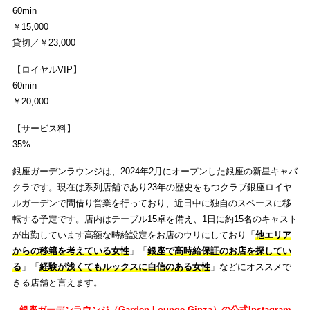
60min
￥15,000
貸切／￥23,000
【ロイヤルVIP】
60min
￥20,000
【サービス料】
35%
銀座ガーデンラウンジは、2024年2月にオープンした銀座の新星キャバ
クラです。現在は系列店舗であり23年の歴史をもつクラブ銀座ロイヤ
ルガーデンで間借り営業を行っており、近日中に独自のスペースに移
転する予定です。店内はテーブル15卓を備え、1日に約15名のキャスト
が出勤しています高額な時給設定をお店のウリにしており「
他エリア
からの移籍を考えている女性
」「
銀座で高時給保証のお店を探してい
る
」「
経験が浅くてもルックスに自信のある女性
」などにオススメで
きる店舗と言えます。
銀座ガーデンラウンジ（Garden Lounge Ginza）の公式Instagram