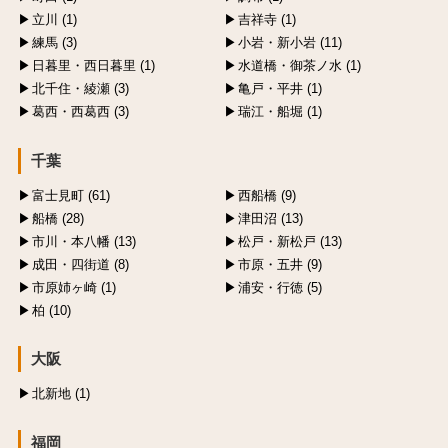
立川 (1)
吉祥寺 (1)
練馬 (3)
小岩・新小岩 (11)
日暮里・西日暮里 (1)
水道橋・御茶ノ水 (1)
北千住・綾瀬 (3)
亀戸・平井 (1)
葛西・西葛西 (3)
瑞江・船堀 (1)
千葉
富士見町 (61)
西船橋 (9)
船橋 (28)
津田沼 (13)
市川・本八幡 (13)
松戸・新松戸 (13)
成田・四街道 (8)
市原・五井 (9)
市原姉ヶ崎 (1)
浦安・行徳 (5)
柏 (10)
大阪
北新地 (1)
福岡