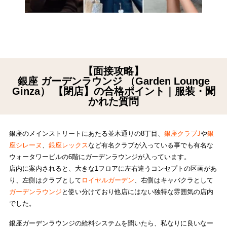
【面接攻略】
銀座 ガーデンラウンジ （Garden Lounge
Ginza） 【閉店】の合格ポイント｜服装・聞
かれた質問
銀座のメインストリートにあたる並木通りの8丁目、
銀座クラブJ
や
銀
座シレーヌ
、
銀座レックス
など有名クラブが入っている事でも有名な
ウォータワービルの6階にガーデンラウンジが入っています。
店内に案内されると、大きな1フロアに左右違うコンセプトの区画があ
り、左側はクラブとして
ロイヤルガーデン
、右側はキャバクラとして
ガーデンラウンジ
と使い分けており他店にはない独特な雰囲気の店内
でした。
銀座ガーデンラウンジの給料システムを聞いたら、私なりに良いなー