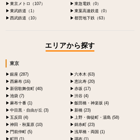
東京メトロ（107）
東急電鉄（0）
東武鉄道（1）
東葉高速鉄道（0）
西武鉄道（10）
都営地下鉄（63）
エリアから探す
東京
銀座 (287)
六本木 (63)
西麻布 (16)
恵比寿 (20)
新宿歌舞伎町 (40)
赤坂 (17)
池袋 (7)
渋谷 (4)
麻布十番 (1)
飯田橋・神楽坂 (4)
中目黒・自由が丘 (3)
新橋 (23)
五反田 (4)
上野・御徒町・湯島 (58)
神田・秋葉原 (10)
錦糸町 (23)
門前仲町 (5)
浅草橋・両国 (1)
町田 (1)
調布 (1)