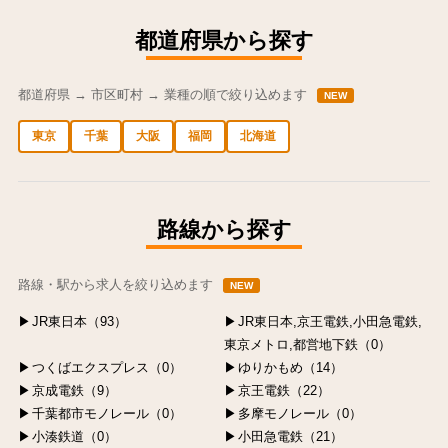
都道府県から探す
都道府県 → 市区町村 → 業種の順で絞り込めます
NEW
東京
千葉
大阪
福岡
北海道
中央区の求人
港区の求人
渋谷区の求人
新宿区の求人
豊島区の求人
路線から探す
路線・駅から求人を絞り込めます
NEW
JR東日本（93）
JR東日本,京王電鉄,小田急電鉄,
東京メトロ,都営地下鉄（0）
つくばエクスプレス（0）
ゆりかもめ（14）
京成電鉄（9）
京王電鉄（22）
千葉都市モノレール（0）
多摩モノレール（0）
小湊鉄道（0）
小田急電鉄（21）