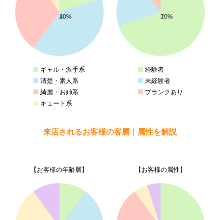
20%
40%
30%
10%
70%
20%
10%
ギャル・派手系
経験者
清楚・素人系
未経験者
綺麗・お姉系
ブランクあり
キュート系
来店されるお客様の客層｜属性を解説
【お客様の年齢層】
【お客様の属性】