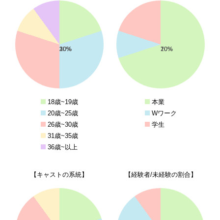
20%
30%
30%
10%
10%
70%
10%
20%
18歳~19歳
本業
20歳~25歳
Wワーク
26歳~30歳
学生
31歳~35歳
36歳~以上
【キャストの系統】
【経験者/未経験の割合】