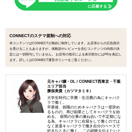
に応募する
CONNECTのステマ規制への対応
本コンテンツはCONNECTが独自に制作しています。お店等からの広告指示
を受けることもありますが、体験談やレビューを含むコンテンツの内容の決
定には一切関与していません。 お店等の指示による表示部分にはPRを表記し
ます。詳しくはCONNECT運営ポリシーをご覧ください。
元キャバ嬢・OL / CONNECT西東京・千葉
エリア担当
勝俣美貴（カツマタミキ）
大学生時代に学費・生活費の為にキャバク
ラで働く。
卒業後、就職のためキャバクラは一度辞め
るものの、再び副業としてキャバクラを始
める。 昼間の仕事の兼ね合いで不定期にな
る為、キャバクラに在籍をして働くのでは
なく派遣キャバクラで働き自分のペースで
好きなときに働く。 この経験を伝えたいと