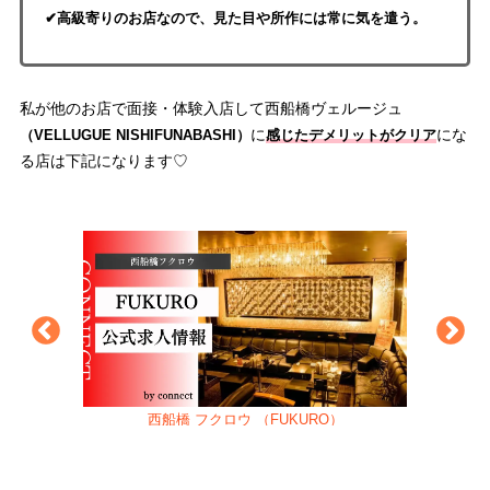
✔高級寄りのお店なので、見た目や所作には常に気を遣う。
私が他のお店で面接・体験入店して西船橋ヴェルージュ
に
にな
（VELLUGUE NISHIFUNABASHI）
感じた
デメリットがクリア
る店は下記になります♡
）
西船橋 フクロウ （FUKURO）