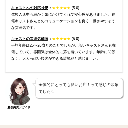
キャストへの対応状況
：
★
★
★
★
★
(5.0)
体験入店中も細かく気にかけてくれて安心感がありました。在
籍キャストさんとのコミュニケーションも良く、働きやすそう
な雰囲気です。
キャストの雰囲気傾向
：
★
★
★
★
★
(5.0)
平均年齢は25〜26歳とのことでしたが、若いキャストさんも在
籍していて、雰囲気は全体的に落ち着いています。年齢に関係
なく、大人っぽい接客ができる環境だと感じました。
全体的にとっても良いお店！って感じの印象
でした♡
勝俣美貴／ガイド