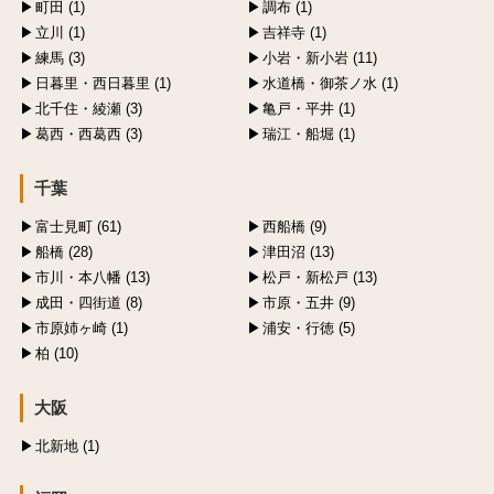
町田 (1)
調布 (1)
立川 (1)
吉祥寺 (1)
練馬 (3)
小岩・新小岩 (11)
日暮里・西日暮里 (1)
水道橋・御茶ノ水 (1)
北千住・綾瀬 (3)
亀戸・平井 (1)
葛西・西葛西 (3)
瑞江・船堀 (1)
千葉
富士見町 (61)
西船橋 (9)
船橋 (28)
津田沼 (13)
市川・本八幡 (13)
松戸・新松戸 (13)
成田・四街道 (8)
市原・五井 (9)
市原姉ヶ崎 (1)
浦安・行徳 (5)
柏 (10)
大阪
北新地 (1)