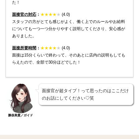
た！
面接官の対応
：
★
★
★
★
★
(4.0)
スタッフの方がとても感じがよく、働く上でのルールやお給料
についても一つ一つ分かりやすく説明してくださり、安心感が
ありました。
面接所要時間
：
★
★
★
★
★
(4.0)
面接は15分くらいで終わって、そのあとに店内の説明もしても
らえたので、全部で30分ほどでした！
面接官が超タイプ！って思ったのはここだけ
のお話にしてください♡笑
勝俣美貴／ガイド