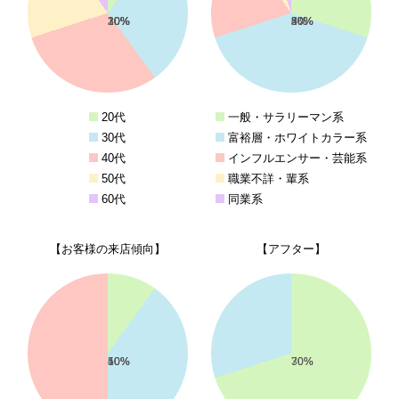
10%
30%
30%
20%
10%
30%
40%
20%
5%
5%
20代
一般・サラリーマン系
30代
富裕層・ホワイトカラー系
40代
インフルエンサー・芸能系
50代
職業不詳・輩系
60代
同業系
【お客様の来店傾向】
【アフター】
10%
40%
50%
70%
30%