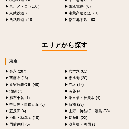
東京メトロ（107）
東急電鉄（0）
東武鉄道（1）
東葉高速鉄道（0）
西武鉄道（10）
都営地下鉄（63）
エリアから探す
東京
銀座 (287)
六本木 (63)
西麻布 (16)
恵比寿 (20)
新宿歌舞伎町 (40)
赤坂 (17)
池袋 (7)
渋谷 (4)
麻布十番 (1)
飯田橋・神楽坂 (4)
中目黒・自由が丘 (3)
新橋 (23)
五反田 (4)
上野・御徒町・湯島 (58)
神田・秋葉原 (10)
錦糸町 (23)
門前仲町 (5)
浅草橋・両国 (1)