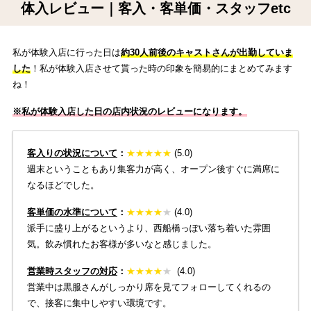
体入レビュー｜客入・客単価・スタッフetc
私が体験入店に行った日は
約30人前後のキャストさんが出勤していま
した
！私が体験入店させて貰った時の印象を簡易的にまとめてみます
ね！
※私が体験入店した日の店内状況のレビューになります。
客入りの状況について
：
★
★
★
★
★
(5.0)
週末ということもあり集客力が高く、オープン後すぐに満席に
なるほどでした。
客単価の水準について
：
★
★
★
★
★
(4.0)
派手に盛り上がるというより、西船橋っぽい落ち着いた雰囲
気。飲み慣れたお客様が多いなと感じました。
営業時スタッフの対応
：
★
★
★
★
★
(4.0)
営業中は黒服さんがしっかり席を見てフォローしてくれるの
で、接客に集中しやすい環境です。