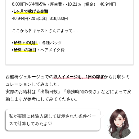
8,000円×6時間-5%（厚生費）-10.21％（税金）=40,944円
▪️
1ヶ月で稼げる金額
40,944円×20日出勤=818,880円
ここから各キャストさんによって….
▪️
給料＋の項目
：各種バック
▪️
給料−の項目
：ヘアメイク費
西船橋ヴェルージュでの
から月収シミ
収入イメージを、1日の稼ぎ
ュレーションしてみました。
実際のお給料は『出勤日数』『勤務時間の長さ』などによって変
動しますが参考にしてみてください。
私が実際に体験入店して提示された条件ベー
スで計算してみたよ♡