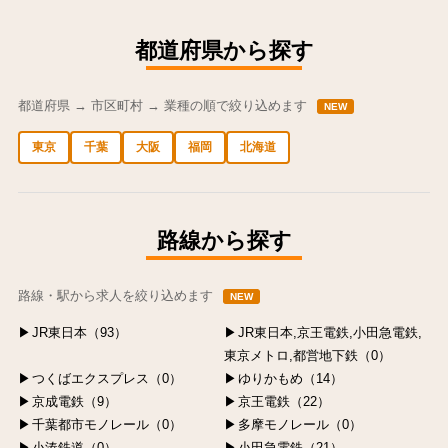
都道府県から探す
都道府県 → 市区町村 → 業種の順で絞り込めます
NEW
東京
千葉
大阪
福岡
北海道
中央区の求人
港区の求人
渋谷区の求人
新宿区の求人
豊島区の求人
路線から探す
路線・駅から求人を絞り込めます
NEW
JR東日本（93）
JR東日本,京王電鉄,小田急電鉄,
東京メトロ,都営地下鉄（0）
つくばエクスプレス（0）
ゆりかもめ（14）
京成電鉄（9）
京王電鉄（22）
千葉都市モノレール（0）
多摩モノレール（0）
小湊鉄道（0）
小田急電鉄（21）