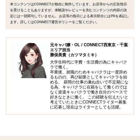
本コンテンツはCONNECTが独自に制作しています。お店等からの広告指示
を受けることもありますが、体験談やレビューを含むコンテンツの内容の決
定には一切関与していません。 お店等の指示による表示部分にはPRを表記し
ます。詳しくはCONNECT運営ポリシーをご覧ください。
元キャバ嬢・OL / CONNECT西東京・千葉
エリア担当
勝俣美貴（カツマタミキ）
大学生時代に学費・生活費の為にキャバク
ラで働く。
卒業後、就職のためキャバクラは一度辞め
るものの、再び副業としてキャバクラを始
める。 昼間の仕事の兼ね合いで不定期にな
る為、キャバクラに在籍をして働くのでは
なく派遣キャバクラで働き自分のペースで
好きなときに働く。 この経験を伝えたいと
考えていたときにCONNECTライター募集
に応募し現在はライターとしても活躍。