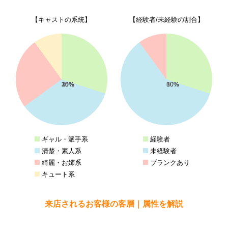
【キャストの系統】
【経験者/未経験の割合】
30%
35%
25%
10%
30%
60%
10%
ギャル・派手系
経験者
清楚・素人系
未経験者
綺麗・お姉系
ブランクあり
キュート系
来店されるお客様の客層｜属性を解説