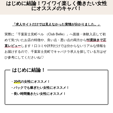
はじめに結論！ワイワイ楽しく働きたい女性
にオススメのキャバ！
「求人サイトだけでは見えなかった実情が分かりました。」
実際に「千葉富士見町ベル （Club Belle）」へ面接・体験入店して初
めて気づいたお店の特徴や、良い点・悪い点の両方から
忖度抜きで正
直レビュー
します！口コミや評判だけでは分からないリアルな情報を
お届けするので、千葉富士見町でキャバクラ求人を探している方はぜ
ひ参考にしてくださいね♡
はじめに結論！
・
20代
の女性にオススメ！
・バックでも稼ぎたい
女性にオススメ！
・長い時間働きたい女性にオススメ！