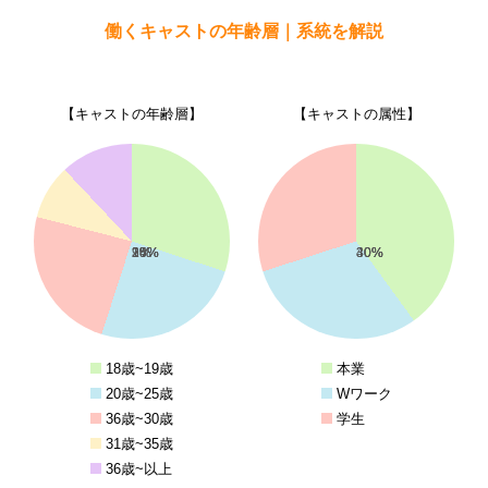
働くキャストの年齢層｜系統を解説
【キャストの年齢層】
【キャストの属性】
30%
25%
24%
9%
1%
40%
30%
30%
18歳~19歳
本業
20歳~25歳
Wワーク
36歳~30歳
学生
31歳~35歳
36歳~以上