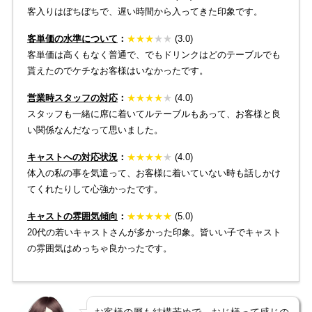
客入りはぼちぼちで、遅い時間から入ってきた印象です。
客単価の水準について
：
★
★
★
★★
(3.0)
客単価は高くもなく普通で、でもドリンクはどのテーブルでも
貰えたのでケチなお客様はいなかったです。
営業時スタッフの対応
：
★
★
★
★
★
(4.0)
スタッフも一緒に席に着いてルテーブルもあって、お客様と良
い関係なんだなって思いました。
キャストへの対応状況
：
★
★
★
★
★
(4.0)
体入の私の事を気遣って、お客様に着いていない時も話しかけ
てくれたりして心強かったです。
キャストの雰囲気傾向
：
★
★
★
★
★
(5.0)
20代の若いキャストさんが多かった印象。皆いい子でキャスト
の雰囲気はめっちゃ良かったです。
お客様の層も結構若めで、おじ様って感じの