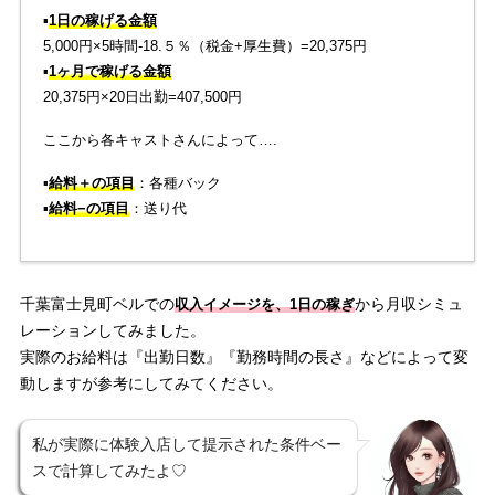
▪️
1日の稼げる金額
5,000円×5時間-18.５％（税金+厚生費）=20,375円
▪️
1ヶ月で稼げる金額
20,375円×20日出勤=407,500円
ここから各キャストさんによって….
▪️
給料＋の項目
：各種バック
▪️
給料−の項目
：送り代
千葉富士見町ベルでの
から月収シミュ
収入イメージを、1日の稼ぎ
レーションしてみました。
実際のお給料は『出勤日数』『勤務時間の長さ』などによって変
動しますが参考にしてみてください。
私が実際に体験入店して提示された条件ベー
スで計算してみたよ♡