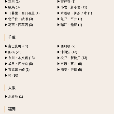
立川 (1)
吉祥寺 (1)
練馬 (3)
小岩・新小岩 (11)
日暮里・西日暮里 (1)
水道橋・御茶ノ水 (1)
北千住・綾瀬 (3)
亀戸・平井 (1)
葛西・西葛西 (3)
瑞江・船堀 (1)
千葉
富士見町 (61)
西船橋 (9)
船橋 (28)
津田沼 (13)
市川・本八幡 (13)
松戸・新松戸 (13)
成田・四街道 (8)
市原・五井 (9)
市原姉ヶ崎 (1)
浦安・行徳 (5)
柏 (10)
大阪
北新地 (1)
福岡