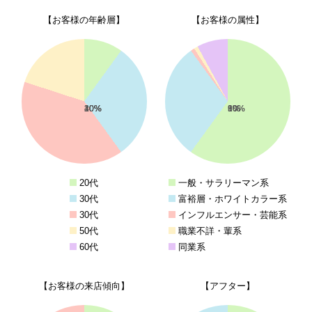
【お客様の年齢層】
【お客様の属性】
10%
30%
40%
20%
10%
60%
30%
1%
1%
9%
20代
一般・サラリーマン系
30代
富裕層・ホワイトカラー系
30代
インフルエンサー・芸能系
50代
職業不詳・輩系
60代
同業系
【お客様の来店傾向】
【アフター】