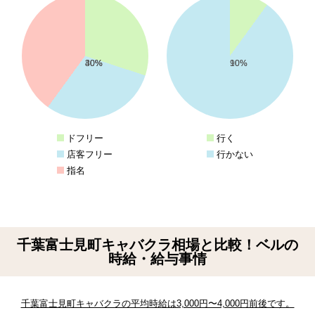
30%
30%
40%
10%
90%
ドフリー
行く
店客フリー
行かない
指名
千葉富士見町キャバクラ相場と比較！ベルの
時給・給与事情
千葉富士見町キャバクラの平均時給は3,000円〜4,000円前後です。