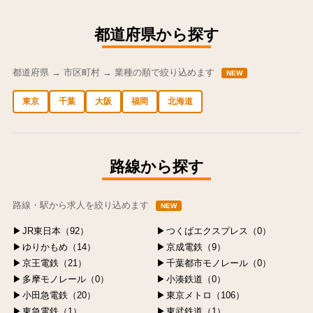
都道府県から探す
都道府県 → 市区町村 → 業種の順で絞り込めます
NEW
東京
千葉
大阪
福岡
北海道
中央区の求人
港区の求人
渋谷区の求人
新宿区の求人
豊島区の求人
路線から探す
路線・駅から求人を絞り込めます
NEW
JR東日本（92）
つくばエクスプレス（0）
ゆりかもめ（14）
京成電鉄（9）
京王電鉄（21）
千葉都市モノレール（0）
多摩モノレール（0）
小湊鉄道（0）
小田急電鉄（20）
東京メトロ（106）
東急電鉄（1）
東武鉄道（1）