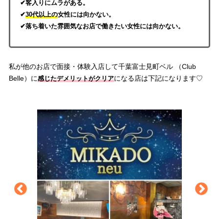
✔客入りにムラがある。
✔
30代以上の
女性には向かない。
✔落ち着いた雰囲気なお店で働きたい女性には向かない。
私が他のお店で面接・体験入店して千葉富士見町ベル （Club
Belle）に
になる店は下記になります♡
感じた
デメリットがクリア