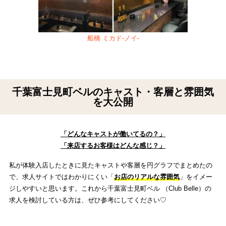
船橋 ミカド-ノイ-
千
千葉富士見町ベルのキャスト・客層と雰囲気
を大公開
「どんなキャストが働いてるの？」
「来店するお客様はどんな感じ？」
私が体験入店したときに見たキャストや客層を円グラフでまとめたの
で、求人サイトではわかりにくい「
お店のリアルな雰囲気
」をイメー
ジしやすいと思います。これから千葉富士見町ベル （Club Belle）の
求人を検討している方は、ぜひ参考にしてください♡