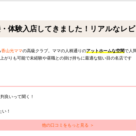
接・体験入店してきました！リアルなレビ
る
香山光ママ
の高級クラブ。ママの人柄通りの
アットホームな空間
で人
電上がりも可能で未経験や昼職との掛け持ちに最適な狙い目の名店です
評判良いって聞く！
。
たい！
他の口コミをもっと見る ＞