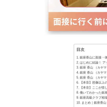
目次
銀座香山に面接・
はじめに結論！ ア
銀座 香山 （カヤ
銀座 香山 （カヤ
銀座 香山 （カヤ
【本音】想像以上
【本音】ここが惜
働いてわかった銀
銀座高級クラブ相
まとめ｜銀座香山