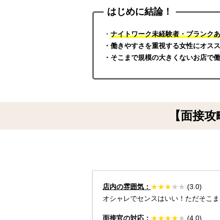
はじめに結論！
・
ナイトワーク未経験者・ブランク
・
働きやすさを重視する女性にオス
・そこまで規模の大きくないお店で
【面接攻
店内の雰囲気：
★
★
★
★
★
(3.0)
オシャレでセンスはいい！ただそこま
面接官の対応：
★
★
★
★
★
(4.0)