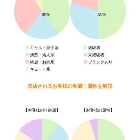
40%
20%
30%
10%
50%
30%
20%
ギャル・派手系
経験者
清楚・素人系
未経験者
綺麗・お姉系
ブランクあり
キュート系
来店されるお客様の客層｜属性を解説
【お客様の年齢層】
【お客様の属性】