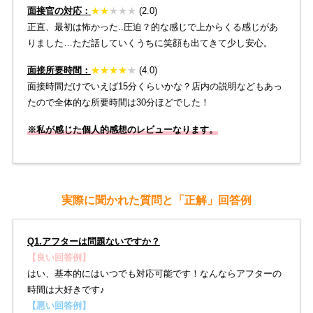
面接官の対応：
★
★
★
★
★
(2.0)
正直、最初は怖かった..圧迫？的な感じで上からくる感じがあ
りました…ただ話していくうちに笑顔も出てきて少し安心。
面接所要時間：
★
★
★
★
★
(4.0)
面接時間だけでいえば15分くらいかな？店内の説明などもあっ
たので全体的な所要時間は30分ほどでした！
※私が感じた個人的感想のレビューなります。
実際に聞かれた質問と「正解」回答例
Q1.アフターは問題ないですか？
【良い回答例】
はい、基本的にはいつでも対応可能です！なんならアフターの
時間は大好きです♪
【悪い回答例】