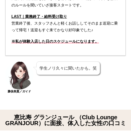
のルールを聞いていざ接客スタートです。
LAST｜業務終了・給料受け取り
営業終了後、スタッフさんと軽くお話ししてそのまま送迎に乗
って帰宅！送迎もすぐ来てかなり好印象でした♪
※私が体験入店した日のスケジュールになります。
学生ノリ久々に聞いたかも。笑
勝俣美貴／ガイド
恵比寿 グランジュール （Club Lounge
GRANJOUR）に面接、体入した女性の口コミ