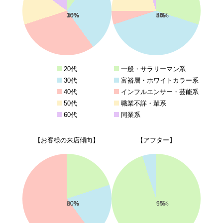
10%
30%
30%
15%
15%
30%
40%
5%
20%
5%
20代
一般・サラリーマン系
30代
富裕層・ホワイトカラー系
40代
インフルエンサー・芸能系
50代
職業不詳・輩系
60代
同業系
【お客様の来店傾向】
【アフター】
20%
20%
60%
95%
5%