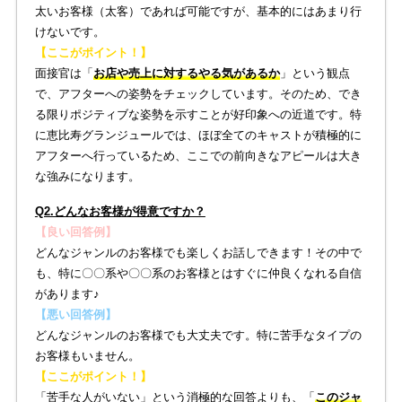
太いお客様（太客）であれば可能ですが、基本的にはあまり行
けないです。
【ここがポイント！】
面接官は「
お店や売上に対するやる気があるか
」という観点
で、アフターへの姿勢をチェックしています。そのため、でき
る限りポジティブな姿勢を示すことが好印象への近道です。特
に恵比寿グランジュールでは、ほぼ全てのキャストが積極的に
アフターへ行っているため、ここでの前向きなアピールは大き
な強みになります。
Q2.どんなお客様が得意ですか？
【良い回答例】
どんなジャンルのお客様でも楽しくお話しできます！その中で
も、特に〇〇系や〇〇系のお客様とはすぐに仲良くなれる自信
があります♪
【悪い回答例】
どんなジャンルのお客様でも大丈夫です。特に苦手なタイプの
お客様もいません。
【ここがポイント！】
「苦手な人がいない」という消極的な回答よりも、「
このジャ