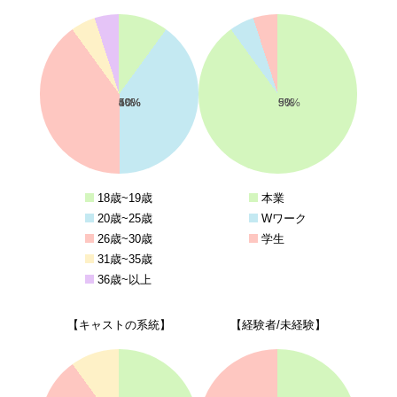
10%
40%
40%
5%
5%
90%
5%
5%
18歳~19歳
本業
20歳~25歳
Wワーク
26歳~30歳
学生
31歳~35歳
36歳~以上
【キャストの系統】
【経験者/未経験】