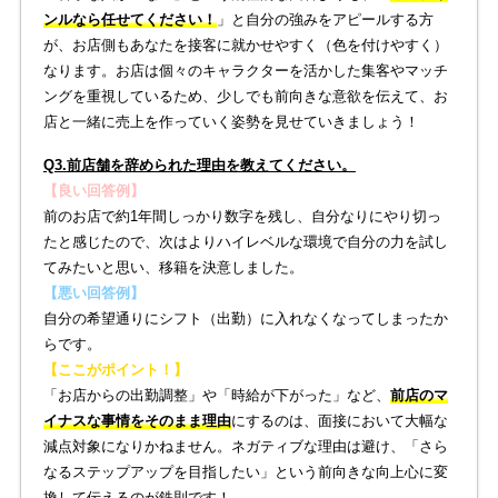
ンルなら任せてください！
」と自分の強みをアピールする方
が、お店側もあなたを接客に就かせやすく（色を付けやすく）
なります。お店は個々のキャラクターを活かした集客やマッチ
ングを重視しているため、少しでも前向きな意欲を伝えて、お
店と一緒に売上を作っていく姿勢を見せていきましょう！
Q3.前店舗を辞められた理由を教えてください。
【良い回答例】
前のお店で約1年間しっかり数字を残し、自分なりにやり切っ
たと感じたので、次はよりハイレベルな環境で自分の力を試し
てみたいと思い、移籍を決意しました。
【悪い回答例】
自分の希望通りにシフト（出勤）に入れなくなってしまったか
らです。
【ここがポイント！】
「お店からの出勤調整」や「時給が下がった」など、
前店のマ
イナスな事情をそのまま理由
にするのは、面接において大幅な
減点対象になりかねません。ネガティブな理由は避け、「さら
なるステップアップを目指したい」という前向きな向上心に変
換して伝えるのが鉄則です！