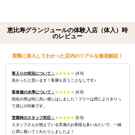
恵比寿グランジュールの体験入店（体入）時
のレビュー
実際に体入してわかった店内のリアルを徹底解説！
客入りの状況について：
★
★
★
★
★
(4.0)
良かったと思います！客層も言うことなしです♪
客単価の水準について：
★
★
★
★
★
(4.0)
指名の席は特に高い感じはしました！フリーは席によりきりっ
て感じの印象です。
営業時のスタッフ対応：
★
★
★
★
★
(5.0)
スタッフさんが抱えている常連のお客様も多いみたいで、一緒
に席に着いてくれたりしましたよ！