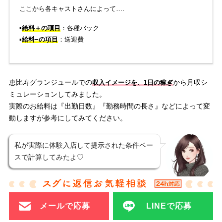
ここから各キャストさんによって….
▪️
給料＋の項目
：各種バック
▪️
給料−の項目
：送迎費
恵比寿グランジュールでの
から月収シ
収入イメージを、1日の稼ぎ
ミュレーションしてみました。
実際のお給料は『出勤日数』『勤務時間の長さ』などによって変
動しますが参考にしてみてください。
私が実際に体験入店して提示された条件ベー
スで計算してみたよ♡
勝俣美貴／ガイド
メールで応募
LINEで応募