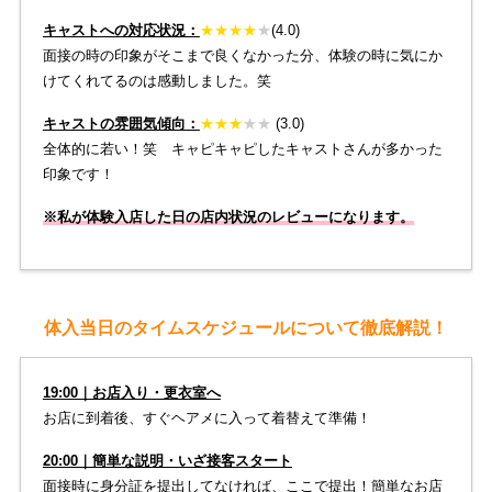
キャストへの対応状況：
★
★
★
★
★
(4.0)
面接の時の印象がそこまで良くなかった分、体験の時に気にか
けてくれてるのは感動しました。笑
キャストの雰囲気傾向：
★
★
★
★
★
(3.0)
全体的に若い！笑 キャピキャピしたキャストさんが多かった
印象です！
※私が体験入店した日の店内状況のレビューになります。
体入当日のタイムスケジュールについて徹底解説！
19:00｜お店入り・更衣室へ
お店に到着後、すぐヘアメに入って着替えて準備！
20:00｜簡単な説明・いざ接客スタート
面接時に身分証を提出してなければ、ここで提出！簡単なお店