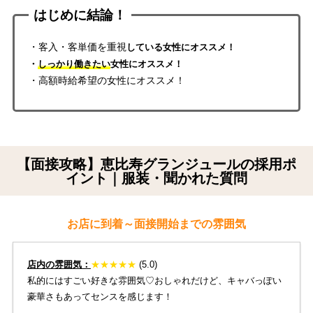
はじめに結論！
・客入・客単価を重視
している女性にオススメ！
・
しっかり働きたい
女性にオススメ！
・高額時給希望の女性にオススメ！
【面接攻略】恵比寿グランジュールの採用ポ
イント｜服装・聞かれた質問
お店に到着～面接開始までの雰囲気
店内の雰囲気：
★
★
★
★
★
(5.0)
私的にはすごい好きな雰囲気♡おしゃれだけど、キャバっぽい
豪華さもあってセンスを感じます！