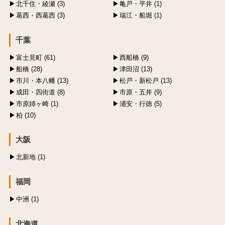
北千住・綾瀬 (3)
亀戸・平井 (1)
葛西・西葛西 (3)
瑞江・船堀 (1)
千葉
富士見町 (61)
西船橋 (9)
船橋 (28)
津田沼 (13)
市川・本八幡 (13)
松戸・新松戸 (13)
成田・四街道 (8)
市原・五井 (9)
市原姉ヶ崎 (1)
浦安・行徳 (5)
柏 (10)
大阪
北新地 (1)
福岡
中洲 (1)
北海道