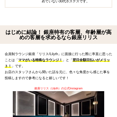
めていない30代ホステスです。
はじめに結論！ 銀座特有の客層、年齢層が高
めの客層を求めるなら銀座リリス
会員制ラウンジ銀座「リリス/Lilyth」に面接に行った際に率直に思った
ことは「
ママがいる特殊なラウンジ！
」と「
翌日全額日払いがメリッ
ト！
」です。
お店のスタッフさんから聞いた話を元に、色々な角度から感じた事を
投稿しますので参考になると嬉しいです！
銀座リリス（Lilyth）の公式Instagram