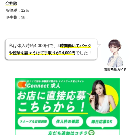
◇控除
所得税：12％
厚生費：無し
私は体入時給4,000円で、4
時間働いてバック
でした！
や控除を諸々うけて手取りが14,000円
吉田琴美/ガイド