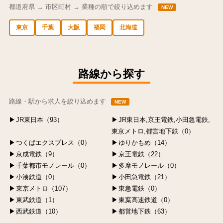
都道府県 → 市区町村 → 業種の順で絞り込めます
NEW
東京
千葉
大阪
福岡
北海道
中央区の求人
港区の求人
渋谷区の求人
新宿区の求人
豊島区の求人
路線から探す
路線・駅から求人を絞り込めます
NEW
JR東日本（93）
JR東日本,京王電鉄,小田急電鉄,
東京メトロ,都営地下鉄（0）
つくばエクスプレス（0）
ゆりかもめ（14）
京成電鉄（9）
京王電鉄（22）
千葉都市モノレール（0）
多摩モノレール（0）
小湊鉄道（0）
小田急電鉄（21）
東京メトロ（107）
東急電鉄（0）
東武鉄道（1）
東葉高速鉄道（0）
西武鉄道（10）
都営地下鉄（63）