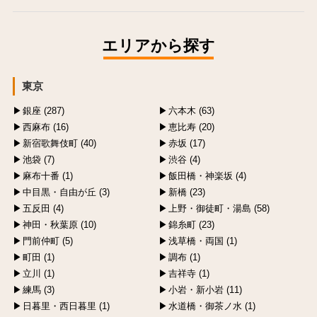
エリアから探す
東京
銀座 (287)
六本木 (63)
西麻布 (16)
恵比寿 (20)
新宿歌舞伎町 (40)
赤坂 (17)
池袋 (7)
渋谷 (4)
麻布十番 (1)
飯田橋・神楽坂 (4)
中目黒・自由が丘 (3)
新橋 (23)
五反田 (4)
上野・御徒町・湯島 (58)
神田・秋葉原 (10)
錦糸町 (23)
門前仲町 (5)
浅草橋・両国 (1)
町田 (1)
調布 (1)
立川 (1)
吉祥寺 (1)
練馬 (3)
小岩・新小岩 (11)
日暮里・西日暮里 (1)
水道橋・御茶ノ水 (1)