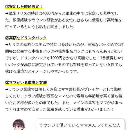
①安定した時給設定！
➡︎銀座リリスの時給は4000円からと銀座の中では安定した基準でし
た。銀座経験やラウンジ経験がある女性にはさらに優遇して高時給を
打っているというお話をお聞きしました。
②高額なドリンクバック
➡︎リリスの給料システムで特に目をひいたのが、高額なバック給で1時
間毎に発生する本指名バックや場内指名バックはもちろんありがたい
ですが、ドリンクバックが1000円とかなり高額でした！1番獲得しやす
いバックが高額に設定されているのでお客様を持っていない女性でも
稼げる環境だとイメージしやすかったです。
③ママがいる環境と客層
➡︎ラウンジ業態では珍しくお店にママ兼社長がプレイヤーとして勤務
しており、クラブ経験が豊富なママなので客層も年齢層が高く落ち着
いたお客様が多いとの事でした。また、メインの集客をママが頑張っ
てくれますので安定した業績を残している理由がわかりました！
ラウンジで働いているママさんってどんな人