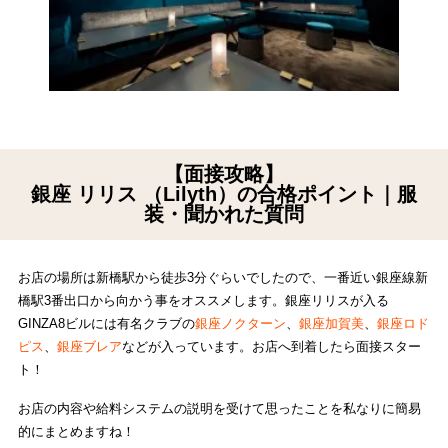
【面接攻略】
銀座 リリス （Lilyth）の合格ポイント｜服
装・聞かれた質問
お店の場所は新橋駅から徒歩3分ぐらいでしたので、一番近い銀座線新
橋駅3番出口から向かう事をオススメします。銀座リリスが入る
GINZA8ビルには有名クラブの
銀座ノクターン
、
銀座加賀美
、
銀座ロド
ピス
、
銀座ブレア
などが入っています。お店へ到着したら面接スター
ト！
お店の内容や給料システムの説明を受けて思ったことを私なりに簡易
的にまとめますね！