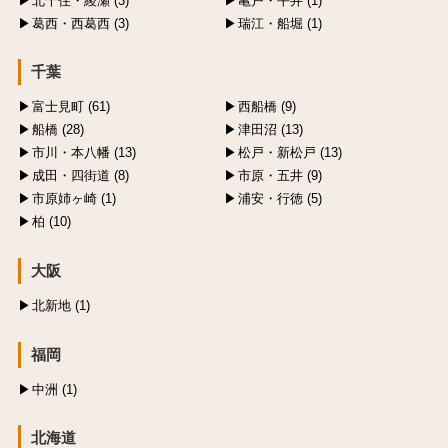
北千住・綾瀬 (3)
亀戸・平井 (1)
葛西・西葛西 (3)
瑞江・船堀 (1)
千葉
富士見町 (61)
西船橋 (9)
船橋 (28)
津田沼 (13)
市川・本八幡 (13)
松戸・新松戸 (13)
成田・四街道 (8)
市原・五井 (9)
市原姉ヶ崎 (1)
浦安・行徳 (5)
柏 (10)
大阪
北新地 (1)
福岡
中洲 (1)
北海道