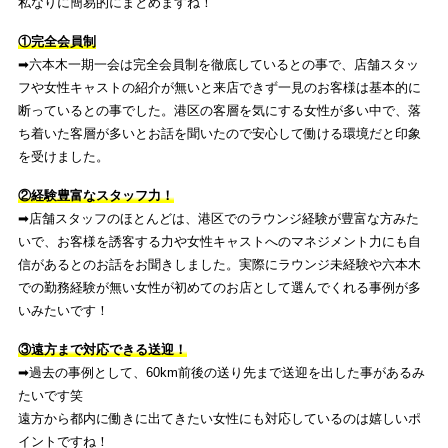
私なりに簡易的にまとめますね！
①完全会員制
➡︎六本木一期一会は完全会員制を徹底しているとの事で、店舗スタッ
フや女性キャストの紹介が無いと来店できず一見のお客様は基本的に
断っているとの事でした。港区の客層を気にする女性が多い中で、落
ち着いた客層が多いとお話を聞いたので安心して働ける環境だと印象
を受けました。
②経験豊富なスタッフ力！
➡︎店舗スタッフのほとんどは、港区でのラウンジ経験が豊富な方みた
いで、お客様を誘客する力や女性キャストへのマネジメント力にも自
信があるとのお話をお聞きしました。実際にラウンジ未経験や六本木
での勤務経験が無い女性が初めてのお店として選んでくれる事例が多
いみたいです！
③遠方まで対応できる送迎！
➡︎過去の事例として、60km前後の送り先まで送迎を出した事があるみ
たいです笑
遠方から都内に働きに出てきたい女性にも対応しているのは嬉しいポ
イントですね！