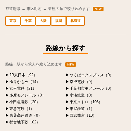
都道府県 → 市区町村 → 業種の順で絞り込めます
NEW
東京
千葉
大阪
福岡
北海道
中央区の求人
港区の求人
渋谷区の求人
新宿区の求人
豊島区の求人
路線から探す
路線・駅から求人を絞り込めます
NEW
JR東日本（92）
つくばエクスプレス（0）
ゆりかもめ（14）
京成電鉄（9）
京王電鉄（21）
千葉都市モノレール（0）
多摩モノレール（0）
小湊鉄道（0）
小田急電鉄（20）
東京メトロ（106）
東急電鉄（1）
東武鉄道（1）
東葉高速鉄道（0）
西武鉄道（10）
都営地下鉄（62）