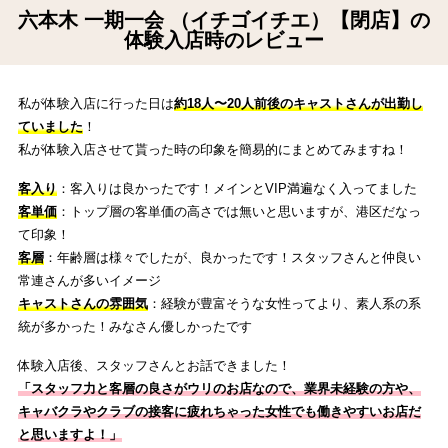
六本木 一期一会 （イチゴイチエ）【閉店】の
体験入店時のレビュー
私が体験入店に行った日は
約18人〜20人前後のキャストさんが出勤し
ていました
！
私が体験入店させて貰った時の印象を簡易的にまとめてみますね！
客入り
：客入りは良かったです！メインとVIP満遍なく入ってました
客単価
：トップ層の客単価の高さでは無いと思いますが、港区だなっ
て印象！
客層
：年齢層は様々でしたが、良かったです！スタッフさんと仲良い
常連さんが多いイメージ
キャストさんの雰囲気
：経験が豊富そうな女性ってより、素人系の系
統が多かった！みなさん優しかったです
体験入店後、スタッフさんとお話できました！
「スタッフ力と客層の良さがウリのお店なので、業界未経験の方や、
キャバクラやクラブの接客に疲れちゃった女性でも働きやすいお店だ
と思いますよ！
」