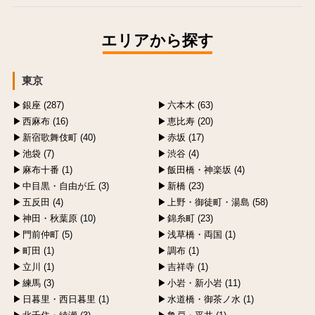
エリアから探す
東京
銀座 (287)
六本木 (63)
西麻布 (16)
恵比寿 (20)
新宿歌舞伎町 (40)
赤坂 (17)
池袋 (7)
渋谷 (4)
麻布十番 (1)
飯田橋・神楽坂 (4)
中目黒・自由が丘 (3)
新橋 (23)
五反田 (4)
上野・御徒町・湯島 (58)
神田・秋葉原 (10)
錦糸町 (23)
門前仲町 (5)
浅草橋・両国 (1)
町田 (1)
調布 (1)
立川 (1)
吉祥寺 (1)
練馬 (3)
小岩・新小岩 (11)
日暮里・西日暮里 (1)
水道橋・御茶ノ水 (1)