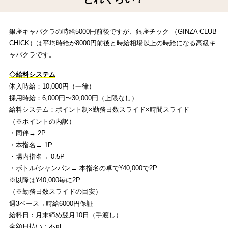
銀座キャバクラの時給5000円前後ですが、銀座チック （GINZA CLUB
CHICK）は平均時給が8000円前後と時給相場以上の時給になる高級キ
ャバクラです。
◇給料システム
体入時給：10,000円（一律）
採用時給：6,000円〜30,000円（上限なし）
給料システム：ポイント制×勤務日数スライド×時間スライド
（※ポイントの内訳）
・同伴→ 2P
・本指名→ 1P
・場内指名→ 0.5P
・ボトル/シャンパン→ 本指名の卓で¥40,000で2P
※以降は¥40,000毎に2P
（※勤務日数スライドの目安）
週3ベース→時給6000円保証
給料日：月末締め翌月10日（手渡し）
全額日払い：不可