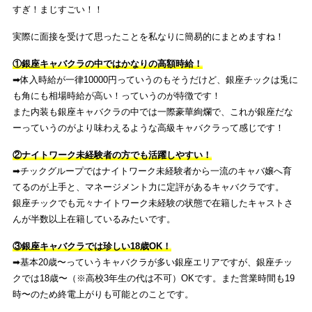
すぎ！まじすごい！！
実際に面接を受けて思ったことを私なりに簡易的にまとめますね！
①銀座キャバクラの中ではかなりの高額時給
！
➡︎体入時給が一律10000円っていうのもそうだけど、銀座チックは兎に
も角にも相場時給が高い！っていうのが特徴です！
また内装も銀座キャバクラの中では一際豪華絢爛で、これが銀座だな
ーっていうのがより味わえるような高級キャバクラって感じです！
②ナイトワーク未経験者の方でも活躍しやすい！
➡︎チックグループではナイトワーク未経験者から一流のキャバ嬢へ育
てるのが上手と、マネージメント力に定評があるキャバクラです。
銀座チックでも元々ナイトワーク未経験の状態で在籍したキャストさ
んが半数以上在籍しているみたいです。
③銀座キャバクラでは珍しい18歳OK！
➡︎基本20歳〜っていうキャバクラが多い銀座エリアですが、銀座チッ
クでは18歳〜（※高校3年生の代は不可）OKです。また営業時間も19
時〜のため終電上がりも可能とのことです。