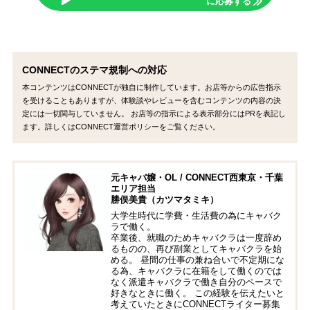
に応募する
CONNECTのステマ規制への対応
本コンテンツはCONNECTが独自に制作しています。お店等からの広告指示
を受けることもありますが、体験談やレビューを含むコンテンツの内容の決
定には一切関与していません。 お店等の指示による表示部分にはPRを表記し
ます。詳しくはCONNECT運営ポリシーをご覧ください。
元キャバ嬢・OL / CONNECT西東京・千葉
エリア担当
勝俣美貴（カツマタミキ）
大学生時代に学費・生活費の為にキャバク
ラで働く。
卒業後、就職のためキャバクラは一度辞め
るものの、再び副業としてキャバクラを始
める。 昼間の仕事の兼ね合いで不定期にな
る為、キャバクラに在籍をして働くのでは
なく派遣キャバクラで働き自分のペースで
好きなときに働く。 この経験を伝えたいと
考えていたときにCONNECTライター募集