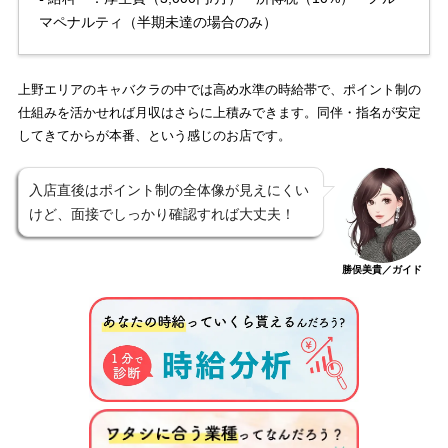
マペナルティ（半期未達の場合のみ）
上野エリアのキャバクラの中では高め水準の時給帯で、ポイント制の
仕組みを活かせれば月収はさらに上積みできます。同伴・指名が安定
してきてからが本番、という感じのお店です。
入店直後はポイント制の全体像が見えにくい
けど、面接でしっかり確認すれば大丈夫！
勝俣美貴／ガイド