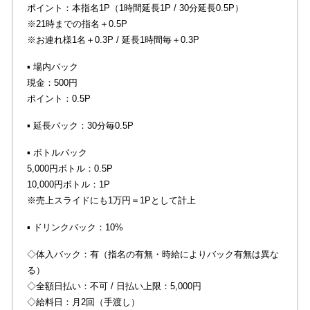
ポイント：本指名1P（1時間延長1P / 30分延長0.5P）
※21時までの指名＋0.5P
※お連れ様1名＋0.3P / 延長1時間毎＋0.3P
▪ 場内バック
現金：500円
ポイント：0.5P
▪ 延長バック：30分毎0.5P
▪ ボトルバック
5,000円ボトル：0.5P
10,000円ボトル：1P
※売上スライドにも1万円＝1Pとして計上
▪ ドリンクバック：10%
◇体入バック：有（指名の有無・時給によりバック有無は異な
る）
◇全額日払い：不可 / 日払い上限：5,000円
◇給料日：月2回（手渡し）