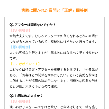
実際に聞かれた質問と「正解」回答例
Q1.アフターは問題ないですか？
【良い回答例】
全然大丈夫です。むしろアフターで仲良くなれると次の来店に
つながると思っているので、積極的に行きたいと思ってます♪
【悪い回答例】
太いお客様なら行けますが、基本的にはなるべく早く帰りたい
です。
【ここがポイント！】
エピックは指名客・アフターを重視するお店です。「やる気が
ある」「お客様との関係を大事にしたい」という姿勢を前向き
に伝えることが採用の決め手になります。消極的な印象を与え
ると評価が大きく下がるので注意。
Q2.お酒は飲めますか？
【良い回答例】
強いわけじゃないんですけど飲むこと自体は好きで、場を盛り