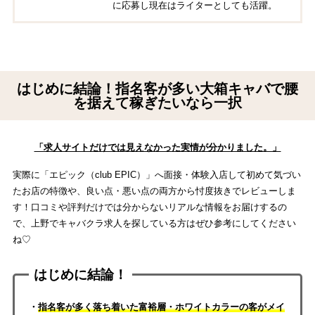
に応募し現在はライターとしても活躍。
はじめに結論！指名客が多い大箱キャバで腰
を据えて稼ぎたいなら一択
「求人サイトだけでは見えなかった実情が分かりました。」
実際に「エピック（club EPIC）」へ面接・体験入店して初めて気づい
たお店の特徴や、良い点・悪い点の両方から忖度抜きでレビューしま
す！口コミや評判だけでは分からないリアルな情報をお届けするの
で、上野でキャバクラ求人を探している方はぜひ参考にしてください
ね♡
はじめに結論！
・
指名客が多く落ち着いた富裕層・ホワイトカラーの客がメイ