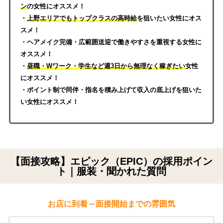
ン
の女性にオススメ！
・
上野エリアでもトップクラスの高時給
を狙いたい女性にオス
スメ！
・ヘアメイク完備・広範囲送迎で働きやすさを重視する女性に
オススメ！
・
昼職・Wワーク・学生など週3日から無理なく稼ぎたい
女性
にオススメ！
・ポイント制で同伴・指名を積み上げて収入の底上げを狙いた
い女性にオススメ！
【面接攻略】エピック（EPIC）の採用ポイン
ト｜服装・聞かれた質問
お店に到着～面接開始までの雰囲気