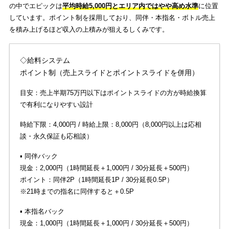
の中でエピックは
平均時給5,000円とエリア内ではやや高め水準
に位置
しています。ポイント制を採用しており、同伴・本指名・ボトル売上
を積み上げるほど収入の上積みが狙えるしくみです。
◇給料システム
ポイント制（売上スライドとポイントスライドを併用）
目安：売上半期75万円以下はポイントスライドの方が時給換算
で有利になりやすい設計
時給下限：4,000円 / 時給上限：8,000円（8,000円以上は応相
談・永久保証も応相談）
▪ 同伴バック
現金：2,000円（1時間延長＋1,000円 / 30分延長＋500円）
ポイント：同伴2P（1時間延長1P / 30分延長0.5P）
※21時までの指名に同伴すると＋0.5P
▪ 本指名バック
現金：1,000円（1時間延長＋1,000円 / 30分延長＋500円）