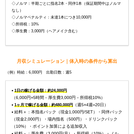
◇ノルマ：半期ごとに指名2本・同伴1本（保証期間中はノルマ
なし）
◇ノルマペナルティ：未達1本につき10,000円
◇所得税：10%
◇厚生費：3,000円（ヘアメイク含む）
月収シミュレーション｜体入時の条件から算出
（例）時給：6,000円 出勤日数：週5
▪
1日の稼げる金額：約24,000円
（6,000円×5時間－厚生費3,000円－所得税10%）
▪
（週5×4週=20日）
1ヶ月で稼げる金額：約480,000円
▪ 給料＋：本指名バック（現金1,000円/SET）・同伴バック
（現金2,000円）・場内指名（500円）・ドリンクバック
（10%）・ポイント加算による追加収入
▪ 給料－：厚生費（3,000円/月）・所得税（10%）・ノル