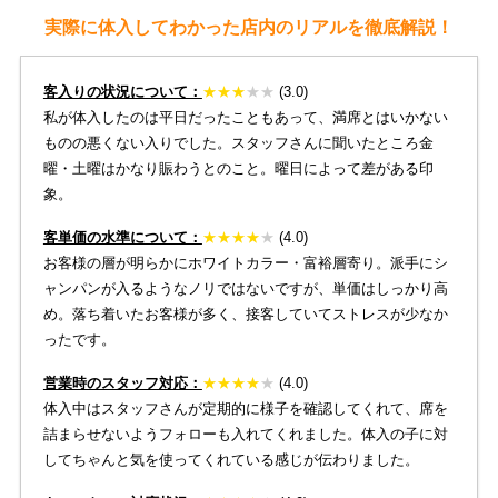
実際に体入してわかった店内のリアルを徹底解説！
客入りの状況について：
★
★
★
★
★
(3.0)
私が体入したのは平日だったこともあって、満席とはいかない
ものの悪くない入りでした。スタッフさんに聞いたところ金
曜・土曜はかなり賑わうとのこと。曜日によって差がある印
象。
客単価の水準について：
★
★
★
★
★
(4.0)
お客様の層が明らかにホワイトカラー・富裕層寄り。派手にシ
ャンパンが入るようなノリではないですが、単価はしっかり高
め。落ち着いたお客様が多く、接客していてストレスが少なか
ったです。
営業時のスタッフ対応：
★
★
★
★
★
(4.0)
体入中はスタッフさんが定期的に様子を確認してくれて、席を
詰まらせないようフォローも入れてくれました。体入の子に対
してちゃんと気を使ってくれている感じが伝わりました。