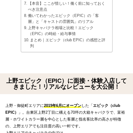
【本音】ここが惜しい！働く前に知っておく
べき注意点
働いてわかったエピック（EPIC）の「客
層」と「キャストの雰囲気」のリアル
上野キャバクラ相場と比較！エピック
（EPIC）の時給・給与事情
まとめ｜エピック（club EPIC）の感想と評
判
上野エピック（EPIC）に面接・体験入店して
きました！リアルなレビューを大公開！
上野・御徒町エリアに
2019年6月にオープン
した「
エピック（club
EPIC）
」。台東区上野2丁目に構える70坪の大箱キャバクラで、富裕
層・ホワイトカラー層を中心とした客層と指名客比率の高さが特徴
の、上野エリアでも注目度の高い一軒です。
上野エリアのキャバクラの中では…