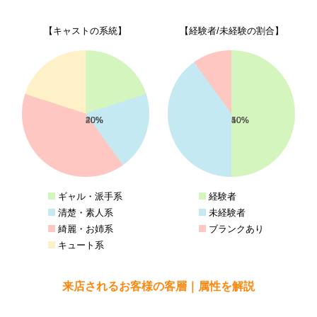
【キャストの系統】
【経験者/未経験の割合】
20%
20%
40%
20%
50%
40%
10%
ギャル・派手系
経験者
清楚・素人系
未経験者
綺麗・お姉系
ブランクあり
キュート系
来店されるお客様の客層｜属性を解説