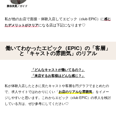
勝俣美貴／ガイド
私が他のお店で面接・体験入店してエピック（club EPIC）に
感じ
になる店は下記になります♡
たデメリットがクリア
働いてわかったエピック（EPIC）の「客層」
と「キャストの雰囲気」のリアル
「どんなキャストが働いてるの？」
「来店するお客様はどんな感じ？」
私が体験入店したときに見たキャストや客層を円グラフでまとめたの
で、求人サイトではわかりにくい「
お店のリアルな雰囲気
」をイメー
ジしやすいと思います。これからエピック（club EPIC）の求人を検討
している方は、ぜひ参考にしてください♡