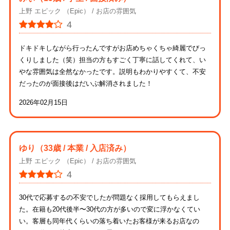
上野 エピック （Epic）
お店の雰囲気
4
ドキドキしながら行ったんですがお店めちゃくちゃ綺麗でびっ
くりしました（笑）担当の方もすごく丁寧に話してくれて、い
やな雰囲気は全然なかったです。説明もわかりやすくて、不安
だったのが面接後はだいぶ解消されました！
2026年02月15日
ゆり
（33歳 / 本業 / 入店済み）
上野 エピック （Epic）
お店の雰囲気
4
30代で応募するの不安でしたが問題なく採用してもらえまし
た。在籍も20代後半〜30代の方が多いので変に浮かなくてい
い。客層も同年代くらいの落ち着いたお客様が来るお店なの