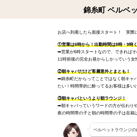
錦糸町 ベルベ
お店へ到着したら面接スタート！ 実際
①営業は6時から！出勤時間は8時・9時
➡︎営業が6時スタートなので、できれば
11時前後の完全お昼からしかっていう女
②朝キャバだけど客層意外とまとも！
➡︎錦糸町だからってことではなく朝キ
たい！時間帯的に酔ってるお客様は多い
③朝キャバというより朝ラウンジ！
➡︎朝キャバっていうワードの方が伝わ
夜の時間帯の子と朝の時間帯の子は在籍
ベルベットラウンジの