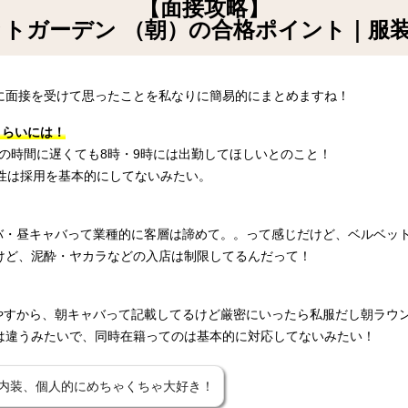
【面接攻略】
ットガーデン （朝）の合格ポイント｜服
に面接を受けて思ったことを私なりに簡易的にまとめますね！
くらいには！
その時間に遅くても8時・9時には出勤してほしいとのこと！
性は採用を基本的にしてないみたい。
ャバ・昼キャバって業種的に客層は諦めて。。って感じだけど、ベルベッ
けど、泥酔・ヤカラなどの入店は制限してるんだって！
りやすから、朝キャバって記載してるけど厳密にいったら私服だし朝ラウ
は違うみたいで、同時在籍ってのは基本的に対応してないみたい！
内装、個人的にめちゃくちゃ大好き！