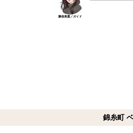
勝俣美貴／ガイド
錦糸町 