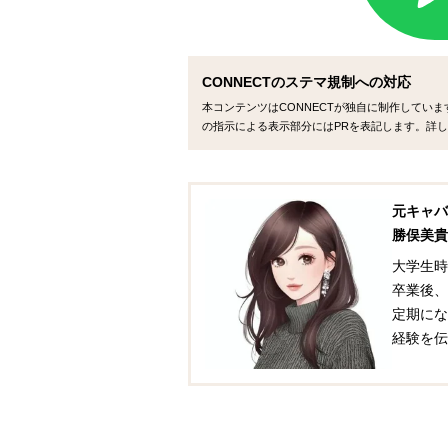
CONNECTのステマ規制への対応
本コンテンツはCONNECTが独自に制作してい
の指示による表示部分にはPRを表記します。詳し
元キャバ
勝俣美貴
大学生時
卒業後、
定期にな
経験を伝