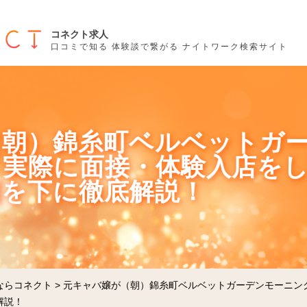
コネクト求人
口コミで知る 体験談で繋がる ナイトワーク検索サイト
（朝）錦糸町ベルベットガ
！実際に面接・体験入店を
判を下に徹底解説！
ならコネクト
>
元キャバ嬢が（朝）錦糸町ベルベットガーデンモーニン
解説！