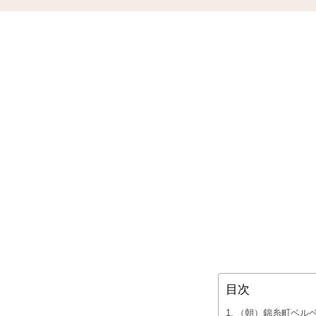
目次
（朝）錦糸町ベル