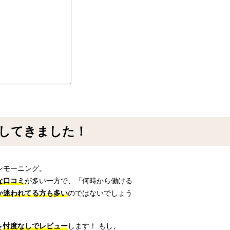
してきました！
ンモーニング。
な口コミ
が多い一方で、「何時から働ける
か迷われてる方も多い
のではないでしょう
を
忖度なしでレビュー
します！ もし、