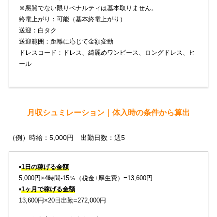
※悪質でない限りペナルティは基本取りません。
終電上がり：可能（基本終電上がり）
送迎：白タク
送迎範囲：距離に応じて金額変動
ドレスコード：ドレス、綺麗めワンピース、ロングドレス、ヒ
ール
月収シュミレーション｜体入時の条件から算出
（例）時給：5,000円 出勤日数：週5
▪️
1日の稼げる金額
5,000円×4時間-15％（税金+厚生費）=13,600円
▪️
1ヶ月で稼げる金額
13,600円×20日出勤=272,000円