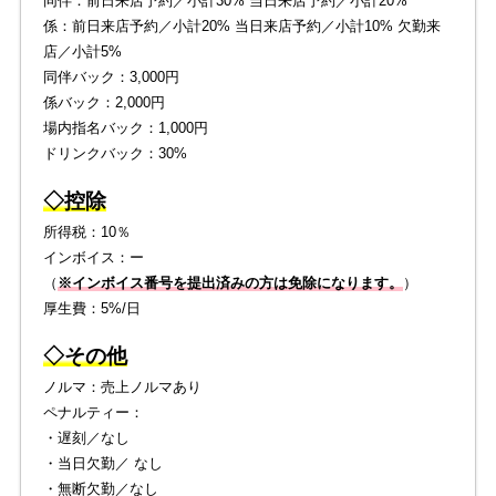
同伴：前日来店予約／小計30% 当日来店予約／小計20%
係：前日来店予約／小計20% 当日来店予約／小計10% 欠勤来
店／小計5%
同伴バック：3,000円
係バック：2,000円
場内指名バック：1,000円
ドリンクバック：30%
◇控除
所得税：10％
インボイス：ー
（
※インボイス番号を提出済みの方は免除になります。
）
厚生費：5%/日
◇その他
ノルマ：売上ノルマあり
ペナルティー：
・遅刻／なし
・当日欠勤／ なし
・無断欠勤／なし