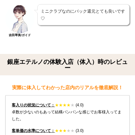
ミニクラブなのにバック還元とても良いです
♡
吉田琴美/ガイド
銀座エテルノの体験入店（体入）時のレビュ
ー
実際に体入してわかった店内のリアルを徹底解説！
客入りの状況について：
★
★
★
★
★
(4.0)
卓数が少ないのもあって結構パンパンな感じでお客様入ってま
した。
客単価の水準について：
★
★
★
★★
(3.0)