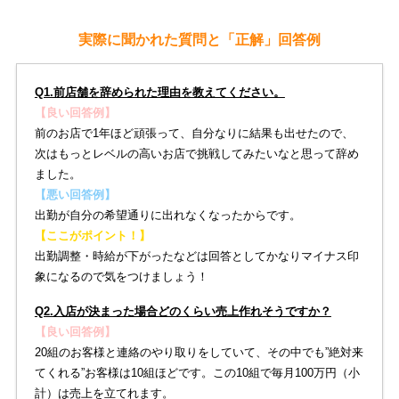
実際に聞かれた質問と「正解」回答例
Q1.前店舗を辞められた理由を教えてください。
【良い回答例】
前のお店で1年ほど頑張って、自分なりに結果も出せたので、
次はもっとレベルの高いお店で挑戦してみたいなと思って辞め
ました。
【悪い回答例】
出勤が自分の希望通りに出れなくなったからです。
【ここがポイント！】
出勤調整・時給が下がったなどは回答としてかなりマイナス印
象になるので気をつけましょう！
Q2.入店が決まった場合どのくらい売上作れそうですか？
【良い回答例】
20組のお客様と連絡のやり取りをしていて、その中でも”絶対来
てくれる”お客様は10組ほどです。この10組で毎月100万円（小
計）は売上を立てれます。