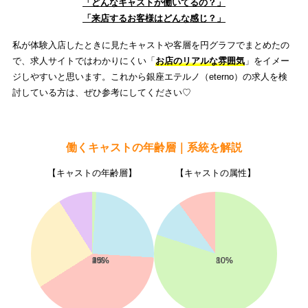
「どんなキャストが働いてるの？」
「来店するお客様はどんな感じ？」
私が体験入店したときに見たキャストや客層を円グラフでまとめたの
で、求人サイトではわかりにくい「
お店のリアルな雰囲気
」をイメー
ジしやすいと思います。これから銀座エテルノ（eterno）の求人を検
討している方は、ぜひ参考にしてください♡
働くキャストの年齢層｜系統を解説
【キャストの年齢層】
【キャストの属性】
1%
25%
40%
25%
9%
80%
10%
10%