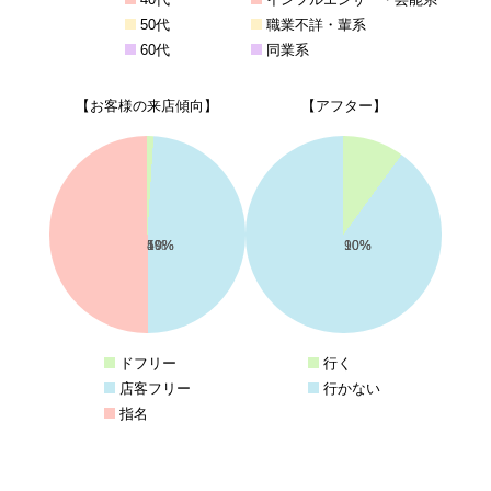
50代
職業不詳・輩系
60代
同業系
【お客様の来店傾向】
【アフター】
1%
49%
50%
10%
90%
ドフリー
行く
店客フリー
行かない
指名