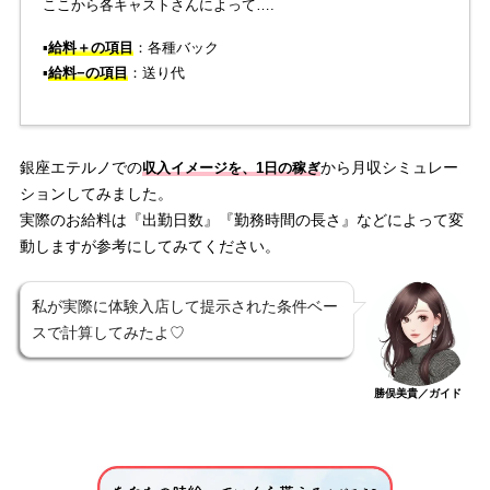
ここから各キャストさんによって….
▪️
給料＋の項目
：各種バック
▪️
給料−の項目
：送り代
銀座エテルノでの
から月収シミュレー
収入イメージを、1日の稼ぎ
ションしてみました。
実際のお給料は『出勤日数』『勤務時間の長さ』などによって変
動しますが参考にしてみてください。
私が実際に体験入店して提示された条件ベー
スで計算してみたよ♡
勝俣美貴／ガイド