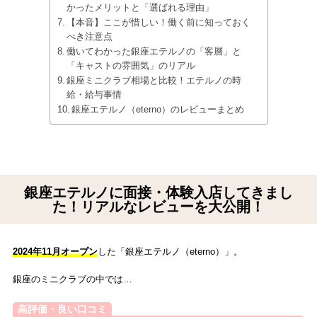
かったメリットと「選ばれる理由」
【本音】ここが惜しい！働く前に知っておく
べき注意点
働いてわかった銀座エテルノの「客層」と
「キャストの雰囲気」のリアル
銀座ミニクラブ相場と比較！エテルノの時
給・給与事情
銀座エテルノ（eterno）のレビューまとめ
銀座エテルノに面接・体験入店してきまし
た！リアルなレビューを大公開！
2024年11月オープン
した「銀座エテルノ（eterno）」。
銀座のミニクラブの中では…
高評価・良い口コミ