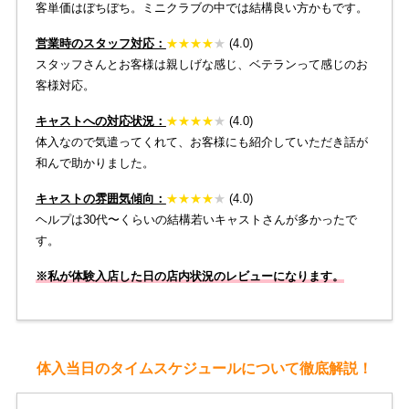
客単価はぼちぼち。ミニクラブの中では結構良い方かもです。
営業時のスタッフ対応：
★
★
★
★
★
(4.0)
スタッフさんとお客様は親しげな感じ、ベテランって感じのお
客様対応。
キャストへの対応状況：
★
★
★
★
★
(4.0)
体入なので気遣ってくれて、お客様にも紹介していただき話が
和んで助かりました。
キャストの雰囲気傾向：
★
★
★
★
★
(4.0)
ヘルプは30代〜くらいの結構若いキャストさんが多かったで
す。
※私が体験入店した日の店内状況のレビューになります。
体入当日のタイムスケジュールについて徹底解説！