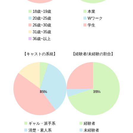
18歳~19歳
本業
20歳~25歳
Wワーク
26歳~30歳
学生
31歳~35歳
36歳~以上
【キャストの系統】
【経験者/未経験の割合】
5%
35%
45%
15%
70%
5%
25%
ギャル・派手系
経験者
清楚・素人系
未経験者