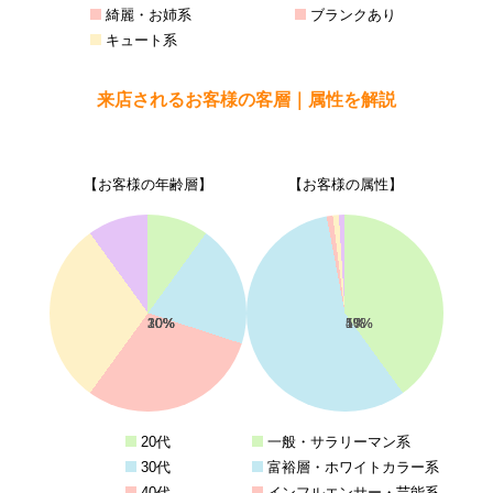
綺麗・お姉系
ブランクあり
キュート系
来店されるお客様の客層｜属性を解説
【お客様の年齢層】
【お客様の属性】
10%
20%
30%
30%
10%
40%
57%
1%
1%
1%
20代
一般・サラリーマン系
30代
富裕層・ホワイトカラー系
40代
インフルエンサー・芸能系