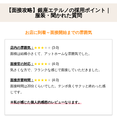
【面接攻略】銀座エテルノの採用ポイント｜
服装・聞かれた質問
お店に到着～面接開始までの雰囲気
店内の雰囲気：
★
★
★
★★
(3.0)
面積は結構小さくて、アットホームな雰囲気でした。
面接官の対応：
★
★
★
★
★
(4.0)
気さくな方で、フランクな感じで面接していただきました。
面接所要時間：
★
★
★
★
★
(4.0)
面接時間は20分くらいでした。テンポ良くサクッと終わった感
じです。
※私が感じた個人的感想のレビューなります。