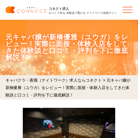
コネクト求人
口コミで知る 体験談で繋がる ナイトワーク検索サイト
元キャバ嬢が新橋優雅（ユウガ）をレ
ビュー！実際に面接・体験入店をして
きた体験談と口コミ・評判を下に徹底
解説！
>
キャバクラ・夜職（ナイトワーク）求人ならコネクト
元キャバ嬢が
新橋優雅（ユウガ）をレビュー！実際に面接・体験入店をしてきた体
験談と口コミ・評判を下に徹底解説！