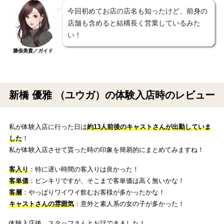
今回初めてお店の店名も知ったけど、前身の
店舗も含めると結構長く営業しているみた
い！
勝俣美貴／ガイド
新橋 優雅 （ユウガ）の体験入店時のレビュー
私が体験入店に行った日は
約13人前後のキャストさんが出勤していま
した
！
私が体験入店させて貰った時の印象を簡易的にまとめてみますね！
客入り
：特に遅い時間の客入りは良かった！
客単価
：ピンキリですが、そこまで客単価は高く無いかな！
客層
：やっぱりワイワイ飲むお客様が多かったかな！
キャストさんの雰囲気
：意外と素人系の女の子が多かった！
体験入店後、スタッフさんとお話できました！