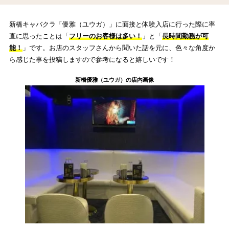
新橋キャバクラ「優雅（ユウガ）」に面接と体験入店に行った際に率
直に思ったことは「
フリーのお客様は多い！
」と「
長時間勤務が可
能！
」です。お店のスタッフさんから聞いた話を元に、色々な角度か
ら感じた事を投稿しますので参考になると嬉しいです！
新橋優雅（ユウガ）の店内画像