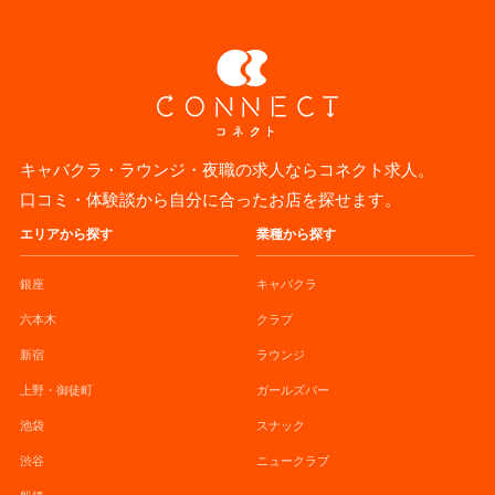
キャバクラ・ラウンジ・夜職の求人ならコネクト求人。
口コミ・体験談から自分に合ったお店を探せます。
エリアから探す
業種から探す
銀座
キャバクラ
六本木
クラブ
新宿
ラウンジ
上野・御徒町
ガールズバー
池袋
スナック
渋谷
ニュークラブ