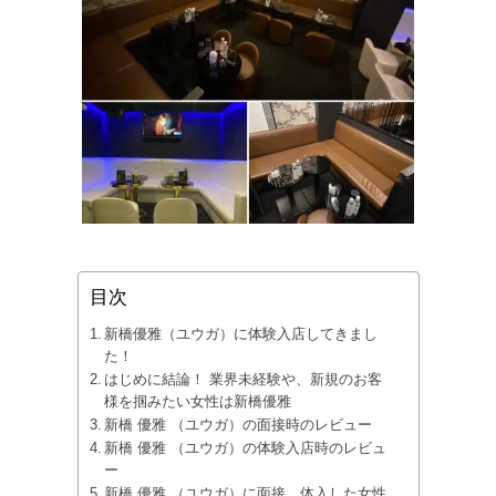
目次
新橋優雅（ユウガ）に体験入店してきまし
た！
はじめに結論！ 業界未経験や、新規のお客
様を掴みたい女性は新橋優雅
新橋 優雅 （ユウガ）の面接時のレビュー
新橋 優雅 （ユウガ）の体験入店時のレビュ
ー
新橋 優雅 （ユウガ）に面接、体入した女性