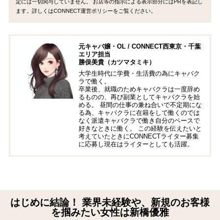
定には一切関与していません。 お店等の指示による表示部分にはPRを表記し
ます。詳しくはCONNECT運営ポリシーをご覧ください。
元キャバ嬢・OL / CONNECT西東京・千葉
エリア担当
勝俣美貴（カツマタミキ）
大学生時代に学費・生活費の為にキャバク
ラで働く。
卒業後、就職のためキャバクラは一度辞め
るものの、再び副業としてキャバクラを始
める。 昼間の仕事の兼ね合いで不定期にな
る為、キャバクラに在籍をして働くのでは
なく派遣キャバクラで働き自分のペースで
好きなときに働く。 この経験を伝えたいと
考えていたときにCONNECTライター募集
に応募し現在はライターとしても活躍。
はじめに結論！ 業界未経験や、新規のお客様
を掴みたい女性は新橋優雅