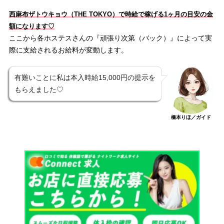
西麻布ザトウキョウ（THE TOKYO）で時給で稼げる1ヶ月の目安の金
額になります♡
ここから各ホステスさんの『頑張り次第（バック）』によって実
際に支給されるお給料が変動します。
有難いことに私は本入時給15,000円の提示を
もらえました♡
橋本りほ／ガイド