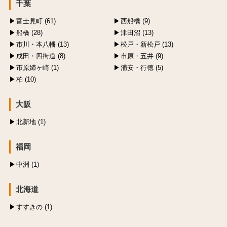
千葉
富士見町 (61)
西船橋 (9)
船橋 (28)
津田沼 (13)
市川・本八幡 (13)
松戸・新松戸 (13)
成田・四街道 (8)
市原・五井 (9)
市原姉ヶ崎 (1)
浦安・行徳 (5)
柏 (10)
大阪
北新地 (1)
福岡
中洲 (1)
北海道
すすきの (1)