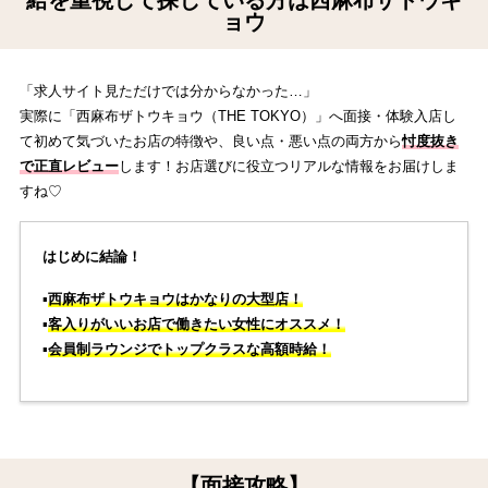
給を重視して探している方は西麻布ザトウキ
ョウ
「求人サイト見ただけでは分からなかった…」
実際に「西麻布ザトウキョウ（THE TOKYO）」へ面接・体験入店し
て初めて気づいたお店の特徴や、良い点・悪い点の両方から
忖度抜き
で正直レビュー
します！お店選びに役立つリアルな情報をお届けしま
すね♡
はじめに結論！
▪️
西麻布ザトウキョウはかなりの大型店！
▪️
客入りがいいお店で働きたい女性にオススメ！
▪️
会員制ラウンジでトップクラスな高額時給！
【面接攻略】