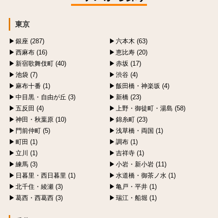
東京
銀座 (287)
六本木 (63)
西麻布 (16)
恵比寿 (20)
新宿歌舞伎町 (40)
赤坂 (17)
池袋 (7)
渋谷 (4)
麻布十番 (1)
飯田橋・神楽坂 (4)
中目黒・自由が丘 (3)
新橋 (23)
五反田 (4)
上野・御徒町・湯島 (58)
神田・秋葉原 (10)
錦糸町 (23)
門前仲町 (5)
浅草橋・両国 (1)
町田 (1)
調布 (1)
立川 (1)
吉祥寺 (1)
練馬 (3)
小岩・新小岩 (11)
日暮里・西日暮里 (1)
水道橋・御茶ノ水 (1)
北千住・綾瀬 (3)
亀戸・平井 (1)
葛西・西葛西 (3)
瑞江・船堀 (1)