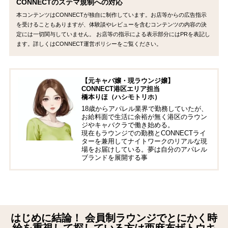
CONNECTのステマ規制への対応
本コンテンツはCONNECTが独自に制作しています。お店等からの広告指示
を受けることもありますが、体験談やレビューを含むコンテンツの内容の決
定には一切関与していません。 お店等の指示による表示部分にはPRを表記し
ます。詳しくはCONNECT運営ポリシーをご覧ください。
【元キャバ嬢・現ラウンジ嬢】
CONNECT港区エリア担当
橋本りほ（ハシモトリホ）
18歳からアパレル業界で勤務していたが、
お給料面で生活に余裕が無く港区のラウン
ジやキャバクラで働き始める。
現在もラウンジでの勤務とCONNECTライ
ターを兼用してナイトワークのリアルな現
場をお届けしている。夢は自分のアパレル
ブランドを展開する事
はじめに結論！ 会員制ラウンジでとにかく時