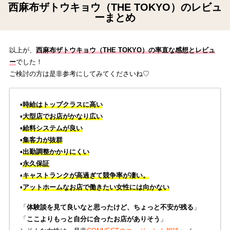
西麻布ザトウキョウ（THE TOKYO）のレビュ
ーまとめ
以上が、
西麻布ザトウキョウ（THE TOKYO）の率直な感想とレビュ
ー
でした！
ご検討の方は是非参考にしてみてくださいね♡
▪️
時給はトップクラスに高い
▪️
大型店でお店がかなり広い
▪️
給料システムが良い
▪️
集客力が抜群
▪️
出勤調整かかりにくい
▪️
永久保証
▪️
キャストランクが高過ぎて競争率が凄い。
▪️
アットホームなお店で働きたい女性には向かない
「
体験談を見て良いなと思ったけど、ちょっと不安が残る
」
「
ここよりもっと自分に合ったお店がありそう
」