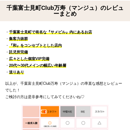
千葉富士見町Club万寿（マンジュ）のレビュ
ーまとめ
・
千葉富士見町で有名な『サメビル』内にあるお店
・
集客力抜群
・
『和』をコンセプトとした店内
・
託児所完備
・
広々とした個室VIP完備
・
20代〜30代メインの幅広い年齢層
・
送りあり
以上が、千葉富士見町Club万寿（マンジュ）の率直な感想とレビュー
でした！
ご検討の方は是非参考にしてみてくださいね♡