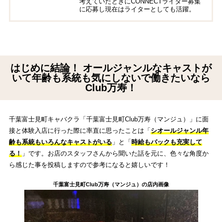
考えていたときにCONNECTライター募集
に応募し現在はライターとしても活躍。
はじめに結論！ オールジャンルなキャストが
いて年齢も系統も気にしないで働きたいなら
Club万寿！
千葉富士見町キャバクラ「千葉富士見町Club万寿（マンジュ）」に面
接と体験入店に行った際に率直に思ったことは「
シオールジャンル年
齢も系統もいろんなキャストがいる
」と「
時給もバックも充実して
る！
」です。お店のスタッフさんから聞いた話を元に、色々な角度か
ら感じた事を投稿しますので参考になると嬉しいです！
千葉富士見町Club万寿（マンジュ）の店内画像