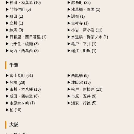
神田・秋葉原 (10)
錦糸町 (23)
門前仲町 (5)
浅草橋・両国 (1)
町田 (1)
調布 (1)
立川 (1)
吉祥寺 (1)
練馬 (3)
小岩・新小岩 (11)
日暮里・西日暮里 (1)
水道橋・御茶ノ水 (1)
北千住・綾瀬 (3)
亀戸・平井 (1)
葛西・西葛西 (3)
瑞江・船堀 (1)
千葉
富士見町 (61)
西船橋 (9)
船橋 (28)
津田沼 (13)
市川・本八幡 (13)
松戸・新松戸 (13)
成田・四街道 (8)
市原・五井 (9)
市原姉ヶ崎 (1)
浦安・行徳 (5)
柏 (10)
大阪