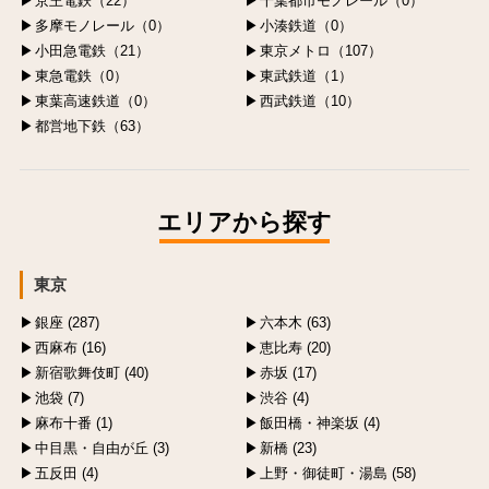
京王電鉄（22）
千葉都市モノレール（0）
多摩モノレール（0）
小湊鉄道（0）
小田急電鉄（21）
東京メトロ（107）
東急電鉄（0）
東武鉄道（1）
東葉高速鉄道（0）
西武鉄道（10）
都営地下鉄（63）
エリアから探す
東京
銀座 (287)
六本木 (63)
西麻布 (16)
恵比寿 (20)
新宿歌舞伎町 (40)
赤坂 (17)
池袋 (7)
渋谷 (4)
麻布十番 (1)
飯田橋・神楽坂 (4)
中目黒・自由が丘 (3)
新橋 (23)
五反田 (4)
上野・御徒町・湯島 (58)