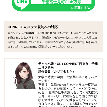
千葉富士見町Club万寿
に応募する
CONNECTのステマ規制への対応
本コンテンツはCONNECTが独自に制作しています。お店等からの広告指示
を受けることもありますが、体験談やレビューを含むコンテンツの内容の決
定には一切関与していません。 お店等の指示による表示部分にはPRを表記し
ます。詳しくはCONNECT運営ポリシーをご覧ください。
元キャバ嬢・OL / CONNECT西東京・千葉
エリア担当
勝俣美貴（カツマタミキ）
大学生時代に学費・生活費の為にキャバク
ラで働く。
卒業後、就職のためキャバクラは一度辞め
るものの、再び副業としてキャバクラを始
める。 昼間の仕事の兼ね合いで不定期にな
る為、キャバクラに在籍をして働くのでは
なく派遣キャバクラで働き自分のペースで
好きなときに働く。 この経験を伝えたいと