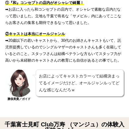
①『和』コンセプトの店内がオシャレで綺麗！
➡︎お店に入ったら和コンセプトの店内で、オシャレで素敵な店内だな
って思いました。立地も千葉で有名な「サメビル」内にあってここな
らお客さんの集客も期待できるなって思いました。
②キャストは本当にオールジャンル
➡︎20歳以下の若いキャストから、30代のお姉さんキャストもいて、託
児所提携しているのでシングルマザーのキャストさんも多く在籍して
いるとのこと。スタッフさんは結構ベテランな方もいてスタッフ力が
高いから未経験のキャストさんの教育にも自信があるとの事でした。
お店によってキャストカラーって結構決まっ
てるイメージだけど、オールジャンルってど
んな感じなんだろｗ
勝俣美貴／ガイド
千葉富士見町 Club万寿 （マンジュ）の体験入