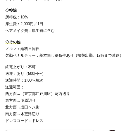
◇控除
所得税：10%
厚生費：2,000円／1日
ヘアメイク費：厚生費に含む
◇その他
ノルマ：給料日同伴
欠勤ペナルティー：基本無し※条件あり（振替出勤、17時まで連絡）
終電上がり：不可
送迎：あり（500円〜）
送迎時間：1:00〜順次
送迎範囲；
西方面→（東京都江戸川区）葛西辺り
東方面→茂原辺り
北方面→成田〜八街
南方面→木更津辺り
ドレスコード：ドレス