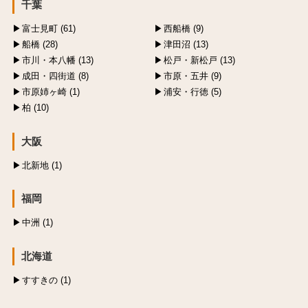
千葉
富士見町 (61)
西船橋 (9)
船橋 (28)
津田沼 (13)
市川・本八幡 (13)
松戸・新松戸 (13)
成田・四街道 (8)
市原・五井 (9)
市原姉ヶ崎 (1)
浦安・行徳 (5)
柏 (10)
大阪
北新地 (1)
福岡
中洲 (1)
北海道
すすきの (1)