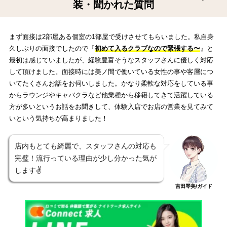
装・聞かれた質問
まず面接は2部屋ある個室の1部屋で受けさせてもらいました。私自身
久しぶりの面接でしたので『
初めて入るクラブなので緊張する〜
』と
最初は感じていましたが、経験豊富そうなスタッフさんに優しく対応
して頂けました。面接時には美ノ間で働いている女性の事や客層につ
いてたくさんお話をお伺いしました。かなり柔軟な対応をしている事
からラウンジやキャバクラなど他業種から移籍してきて活躍している
方が多いというお話をお聞きして、体験入店でお店の営業を見てみて
いという気持ちが高まりました！
店内もとても綺麗で、スタッフさんの対応も
完璧！流行っている理由が少し分かった気が
します✌️
吉田琴美/ガイド