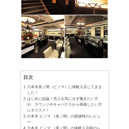
目次
六本木美ノ間（ビノマ）に体験入店してきま
した！
はじめに結論！売上を気にせず働きたい方
や、ラウンジやキャバクラから移籍したい方
にオススメ！
六本木 ビノマ （美ノ間）の面接時のレビュ
ー
六本木 ビノマ （美ノ間）の体験入店時のレ