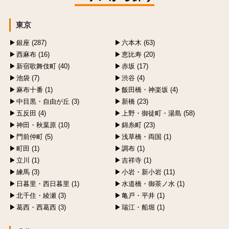
東京
銀座 (287)
六本木 (63)
西麻布 (16)
恵比寿 (20)
新宿歌舞伎町 (40)
赤坂 (17)
池袋 (7)
渋谷 (4)
麻布十番 (1)
飯田橋・神楽坂 (4)
中目黒・自由が丘 (3)
新橋 (23)
五反田 (4)
上野・御徒町・湯島 (58)
神田・秋葉原 (10)
錦糸町 (23)
門前仲町 (5)
浅草橋・両国 (1)
町田 (1)
調布 (1)
立川 (1)
吉祥寺 (1)
練馬 (3)
小岩・新小岩 (11)
日暮里・西日暮里 (1)
水道橋・御茶ノ水 (1)
北千住・綾瀬 (3)
亀戸・平井 (1)
葛西・西葛西 (3)
瑞江・船堀 (1)