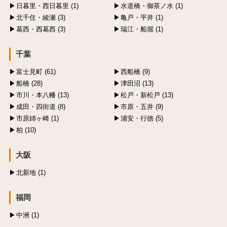
日暮里・西日暮里 (1)
水道橋・御茶ノ水 (1)
北千住・綾瀬 (3)
亀戸・平井 (1)
葛西・西葛西 (3)
瑞江・船堀 (1)
千葉
富士見町 (61)
西船橋 (9)
船橋 (28)
津田沼 (13)
市川・本八幡 (13)
松戸・新松戸 (13)
成田・四街道 (8)
市原・五井 (9)
市原姉ヶ崎 (1)
浦安・行徳 (5)
柏 (10)
大阪
北新地 (1)
福岡
中洲 (1)