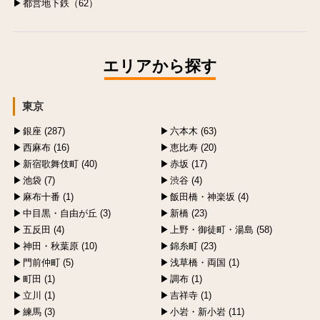
都営地下鉄（62）
エリアから探す
東京
銀座 (287)
六本木 (63)
西麻布 (16)
恵比寿 (20)
新宿歌舞伎町 (40)
赤坂 (17)
池袋 (7)
渋谷 (4)
麻布十番 (1)
飯田橋・神楽坂 (4)
中目黒・自由が丘 (3)
新橋 (23)
五反田 (4)
上野・御徒町・湯島 (58)
神田・秋葉原 (10)
錦糸町 (23)
門前仲町 (5)
浅草橋・両国 (1)
町田 (1)
調布 (1)
立川 (1)
吉祥寺 (1)
練馬 (3)
小岩・新小岩 (11)