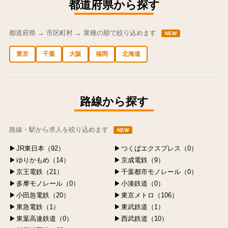
都道府県から探す
都道府県 → 市区町村 → 業種の順で絞り込めます
NEW
東京
千葉
大阪
福岡
北海道
中央区の求人
港区の求人
渋谷区の求人
新宿区の求人
豊島区の求人
路線から探す
路線・駅から求人を絞り込めます
NEW
JR東日本（92）
つくばエクスプレス（0）
ゆりかもめ（14）
京成電鉄（9）
京王電鉄（21）
千葉都市モノレール（0）
多摩モノレール（0）
小湊鉄道（0）
小田急電鉄（20）
東京メトロ（106）
東急電鉄（1）
東武鉄道（1）
東葉高速鉄道（0）
西武鉄道（10）