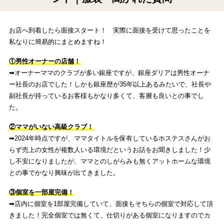
お店へ到着したら面接スタート！ 実際に面接を受けて思ったことを
私なりに簡易的にまとめますね！
①男性オーナーの店舗！
➡︎オーナーママのクラブが多い銀座ですが、銀座ダリアは男性オーナ
ー社長のお店でした！しかも銀座歴が35年以上あるみたいで、社長や
副社長が持っているお客様もかなり多くて、客層も良いとの事でし
た。
②ママがいない高級クラブ！
➡︎2024年時点ですが、ママタイトルを保有しているホステスさんがお
らず売上の女性が複数人いる環境だというお話をお聞きしました！少
し不安になりましたが、ママとのしがらみも無くアットホームな環境
との事でかなり興味が出てきました。
③個室を一部屋完備！
➡︎店内に個室を1部屋完備していて、面接もそちらの個室で対応して頂
きました！完全個室では無くて、仕切りがある個室になりますのでカ