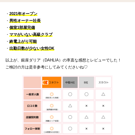
・
2021年オープン
・
男性
オーナー社長
・
個室1部屋完備
・
ママがいない高級クラブ
・
終電上がり可能
・
出勤日数が少ない女性OK
以上が、銀座ダリア（DAHLIA）の率直な感想とレビューでした！
ご検討の方は是非参考にしてみてくださいね♡