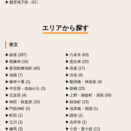
都営地下鉄（62）
エリアから探す
東京
銀座 (287)
六本木 (63)
西麻布 (16)
恵比寿 (20)
新宿歌舞伎町 (40)
赤坂 (17)
池袋 (7)
渋谷 (4)
麻布十番 (1)
飯田橋・神楽坂 (4)
中目黒・自由が丘 (3)
新橋 (23)
五反田 (4)
上野・御徒町・湯島 (58)
神田・秋葉原 (10)
錦糸町 (23)
門前仲町 (5)
浅草橋・両国 (1)
町田 (1)
調布 (1)
立川 (1)
吉祥寺 (1)
練馬 (3)
小岩・新小岩 (11)