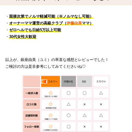
・
面接次第でノルマ軽減可能（※ノルマなし可能）
・
オーナーママ運営の高級クラブ（
伊藤由美
ママ）
・
ゼロヘルでも日給5万以上可能
・
30代女性大歓迎
以上が、銀座由美（ユミ）の率直な感想とレビューでした！
ご検討の方は是非参考にしてみてくださいね♡