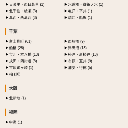
日暮里・西日暮里 (1)
水道橋・御茶ノ水 (1)
北千住・綾瀬 (3)
亀戸・平井 (1)
葛西・西葛西 (3)
瑞江・船堀 (1)
千葉
富士見町 (61)
西船橋 (9)
船橋 (28)
津田沼 (13)
市川・本八幡 (13)
松戸・新松戸 (13)
成田・四街道 (8)
市原・五井 (9)
市原姉ヶ崎 (1)
浦安・行徳 (5)
柏 (10)
大阪
北新地 (1)
福岡
中洲 (1)