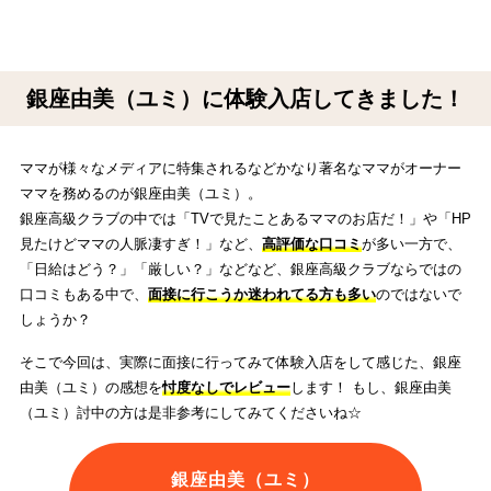
銀座由美（ユミ）に体験入店してきました！
ママが様々なメディアに特集されるなどかなり著名なママがオーナー
ママを務めるのが銀座由美（ユミ）。
銀座高級クラブの中では「TVで見たことあるママのお店だ！」や「HP
見たけどママの人脈凄すぎ！」など、
高評価な口コミ
が多い一方で、
「日給はどう？」「厳しい？」などなど、銀座高級クラブならではの
口コミもある中で、
面接に行こうか迷われてる方も多い
のではないで
しょうか？
そこで今回は、実際に面接に行ってみて体験入店をして感じた、銀座
由美（ユミ）の感想を
忖度なしでレビュー
します！ もし、銀座由美
（ユミ）討中の方は是非参考にしてみてくださいね☆
銀座由美（ユミ）