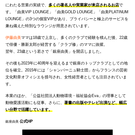
にわたる営業の実績で、
多くの著名人や実業家が来店されるお店
で
す。「由美VIP LOUNGE」「由美GOLD LOUNGE」「由美PLATINUM
LOUNGE」の3つの個室VIPがあり、プライバシーと極上のサービスを
兼ね備えた特別なラウンジが用意されています。
伊藤由美
ママは18歳で上京し、多くのクラブで経験を積んだ後、22歳
で俳優・勝新太郎が経営する「クラブ修」のママに抜擢。
翌年、23歳という若さで「銀座由美」を開店しました。
その後も2023年に40周年を迎えるまで銀座のトップクラブとしての地
位を確立。2015年には「シャンパーニュ騎士団」からフランスの芸術
文化勲章オフィシエを授与され、女性経営者としても注目されていま
す。
本業のほか、「公益社団法人動物環境・福祉協会Eva」の理事として
動物愛護活動にも従事。さらに、
著書の出版やテレビ出演など、幅広
い分野で活躍しています。
公式HP
銀座由美