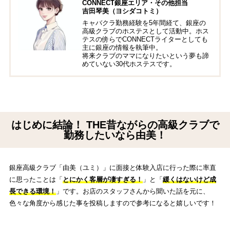
CONNECT銀座エリア・その他担当
吉田琴美（ヨシダコトミ）
キャバクラ勤務経験を5年間経て、銀座の
高級クラブのホステスとして活動中。ホス
テスの傍らでCONNECTライターとしても
主に銀座の情報を執筆中。
将来クラブのママになりたいという夢も諦
めていない30代ホステスです。
はじめに結論！ THE昔ながらの高級クラブで
勤務したいなら由美！
銀座高級クラブ「由美（ユミ）」に面接と体験入店に行った際に率直
に思ったことは「
とにかく客層が凄すぎる！
」と「
緩くはないけど成
長できる環境！
」です。お店のスタッフさんから聞いた話を元に、
色々な角度から感じた事を投稿しますので参考になると嬉しいです！