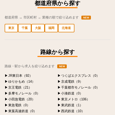
都道府県から探す
都道府県 → 市区町村 → 業種の順で絞り込めます
NEW
東京
千葉
大阪
福岡
北海道
中央区の求人
港区の求人
渋谷区の求人
新宿区の求人
豊島区の求人
路線から探す
路線・駅から求人を絞り込めます
NEW
JR東日本（92）
つくばエクスプレス（0）
ゆりかもめ（14）
京成電鉄（9）
京王電鉄（21）
千葉都市モノレール（0）
多摩モノレール（0）
小湊鉄道（0）
小田急電鉄（20）
東京メトロ（106）
東急電鉄（0）
東武鉄道（1）
東葉高速鉄道（0）
西武鉄道（10）