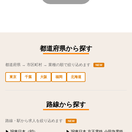
都道府県から探す
都道府県 → 市区町村 → 業種の順で絞り込めます
NEW
東京
千葉
大阪
福岡
北海道
中央区の求人
港区の求人
渋谷区の求人
新宿区の求人
豊島区の求人
路線から探す
路線・駅から求人を絞り込めます
NEW
JR東日本（93）
JR東日本,京王電鉄,小田急電鉄,