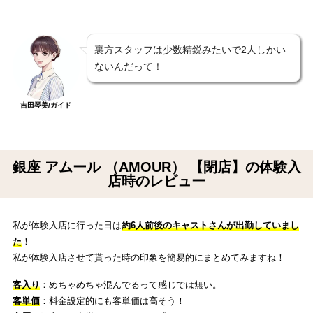
裏方スタッフは少数精鋭みたいで2人しかい
ないんだって！
吉田琴美/ガイド
銀座 アムール （AMOUR） 【閉店】の体験入
店時のレビュー
私が体験入店に行った日は
約6人前後のキャストさんが出勤していまし
た
！
私が体験入店させて貰った時の印象を簡易的にまとめてみますね！
客入り
：めちゃめちゃ混んでるって感じでは無い。
客単価
：料金設定的にも客単価は高そう！