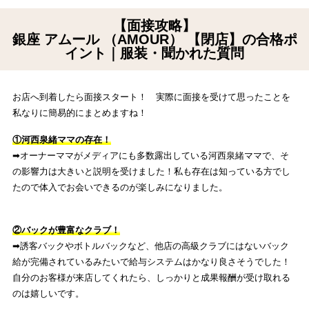
【面接攻略】
銀座 アムール （AMOUR） 【閉店】の合格ポ
イント｜服装・聞かれた質問
お店へ到着したら面接スタート！ 実際に面接を受けて思ったことを
私なりに簡易的にまとめますね！
①河西泉緒ママの存在！
➡︎オーナーママがメディアにも多数露出している河西泉緒ママで、そ
の影響力は大きいと説明を受けました！私も存在は知っている方でし
たので体入でお会いできるのが楽しみになりました。
②バックが豊富なクラブ！
➡︎誘客バックやボトルバックなど、他店の高級クラブにはないバック
給が完備されているみたいで給与システムはかなり良さそうでした！
自分のお客様が来店してくれたら、しっかりと成果報酬が受け取れる
のは嬉しいです。