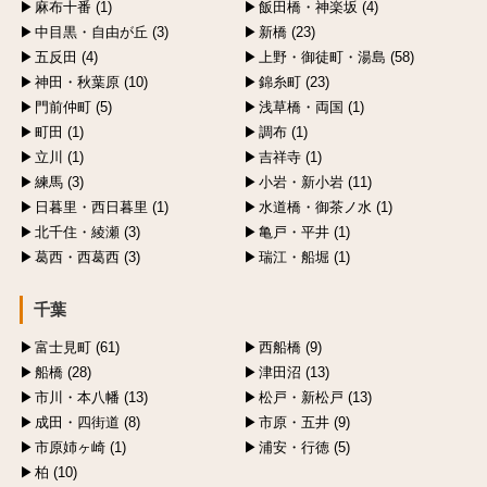
麻布十番 (1)
飯田橋・神楽坂 (4)
中目黒・自由が丘 (3)
新橋 (23)
五反田 (4)
上野・御徒町・湯島 (58)
神田・秋葉原 (10)
錦糸町 (23)
門前仲町 (5)
浅草橋・両国 (1)
町田 (1)
調布 (1)
立川 (1)
吉祥寺 (1)
練馬 (3)
小岩・新小岩 (11)
日暮里・西日暮里 (1)
水道橋・御茶ノ水 (1)
北千住・綾瀬 (3)
亀戸・平井 (1)
葛西・西葛西 (3)
瑞江・船堀 (1)
千葉
富士見町 (61)
西船橋 (9)
船橋 (28)
津田沼 (13)
市川・本八幡 (13)
松戸・新松戸 (13)
成田・四街道 (8)
市原・五井 (9)
市原姉ヶ崎 (1)
浦安・行徳 (5)
柏 (10)