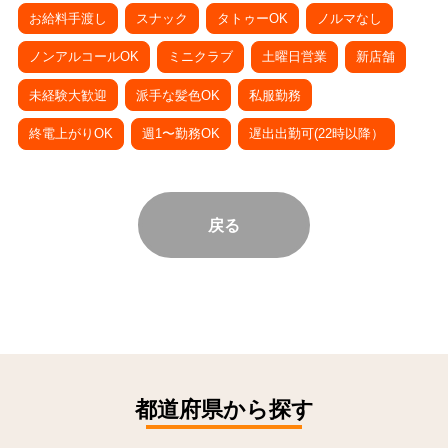
お給料手渡し
スナック
タトゥーOK
ノルマなし
ノンアルコールOK
ミニクラブ
土曜日営業
新店舗
未経験大歓迎
派手な髪色OK
私服勤務
終電上がりOK
週1〜勤務OK
遅出出勤可(22時以降）
戻る
都道府県から探す