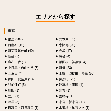
エリアから探す
東京
銀座 (287)
六本木 (63)
西麻布 (16)
恵比寿 (20)
新宿歌舞伎町 (40)
赤坂 (17)
池袋 (7)
渋谷 (4)
麻布十番 (1)
飯田橋・神楽坂 (4)
中目黒・自由が丘 (3)
新橋 (23)
五反田 (4)
上野・御徒町・湯島 (58)
神田・秋葉原 (10)
錦糸町 (23)
門前仲町 (5)
浅草橋・両国 (1)
町田 (1)
調布 (1)
立川 (1)
吉祥寺 (1)
練馬 (3)
小岩・新小岩 (11)
日暮里・西日暮里 (1)
水道橋・御茶ノ水 (1)