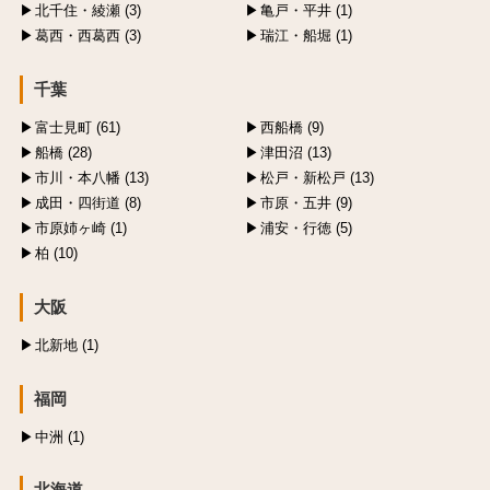
北千住・綾瀬 (3)
亀戸・平井 (1)
葛西・西葛西 (3)
瑞江・船堀 (1)
千葉
富士見町 (61)
西船橋 (9)
船橋 (28)
津田沼 (13)
市川・本八幡 (13)
松戸・新松戸 (13)
成田・四街道 (8)
市原・五井 (9)
市原姉ヶ崎 (1)
浦安・行徳 (5)
柏 (10)
大阪
北新地 (1)
福岡
中洲 (1)
北海道