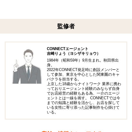
監修者
CONNECTエージェント
吉崎りょう（ヨシザキリョウ）
1984年（昭和59年）9月生まれ。秋田県出
身。
2022年CONNECT発足時に創設メンバーと
して参加、東京を中心とした関東圏のキャ
バクラを担当する。
上京した18歳からナイトワーク 業界に携わ
っておりエージェント経験のみならず自身
でお店経営の経験もある為、一介のエージ
ェントとは一線を画す。 CONNECTでは今
までの知識と経験を活かし、お店を探して
いる女性に寄り添った記事制作を心掛けて
いる。