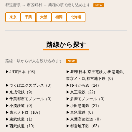
都道府県 → 市区町村 → 業種の順で絞り込めます
NEW
東京
千葉
大阪
福岡
北海道
中央区の求人
港区の求人
渋谷区の求人
新宿区の求人
豊島区の求人
路線から探す
路線・駅から求人を絞り込めます
NEW
JR東日本（93）
JR東日本,京王電鉄,小田急電鉄,
東京メトロ,都営地下鉄（0）
つくばエクスプレス（0）
ゆりかもめ（14）
京成電鉄（9）
京王電鉄（22）
千葉都市モノレール（0）
多摩モノレール（0）
小湊鉄道（0）
小田急電鉄（21）
東京メトロ（107）
東急電鉄（0）
東武鉄道（1）
東葉高速鉄道（0）
西武鉄道（10）
都営地下鉄（63）