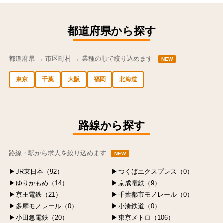
都道府県から探す
都道府県 → 市区町村 → 業種の順で絞り込めます
NEW
東京
千葉
大阪
福岡
北海道
中央区の求人
港区の求人
渋谷区の求人
新宿区の求人
豊島区の求人
路線から探す
路線・駅から求人を絞り込めます
NEW
JR東日本（92）
つくばエクスプレス（0）
ゆりかもめ（14）
京成電鉄（9）
京王電鉄（21）
千葉都市モノレール（0）
多摩モノレール（0）
小湊鉄道（0）
小田急電鉄（20）
東京メトロ（106）