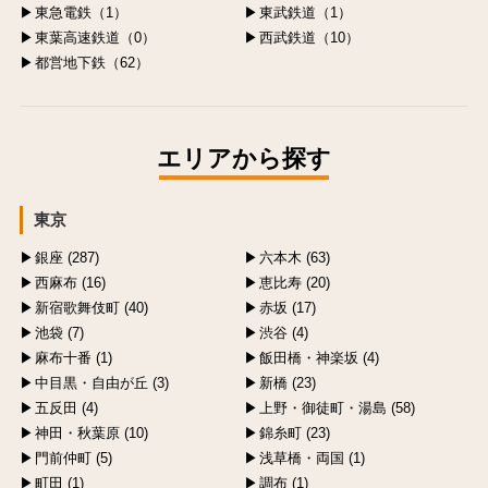
東急電鉄（1）
東武鉄道（1）
東葉高速鉄道（0）
西武鉄道（10）
都営地下鉄（62）
エリアから探す
東京
銀座 (287)
六本木 (63)
西麻布 (16)
恵比寿 (20)
新宿歌舞伎町 (40)
赤坂 (17)
池袋 (7)
渋谷 (4)
麻布十番 (1)
飯田橋・神楽坂 (4)
中目黒・自由が丘 (3)
新橋 (23)
五反田 (4)
上野・御徒町・湯島 (58)
神田・秋葉原 (10)
錦糸町 (23)
門前仲町 (5)
浅草橋・両国 (1)
町田 (1)
調布 (1)