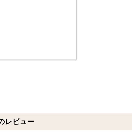
店時のレビュー