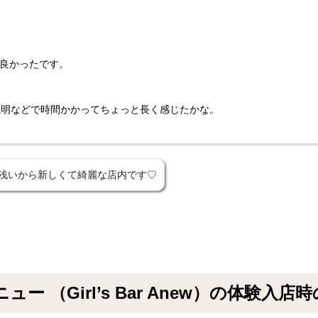
良かったです。
説明などで時間かかってちょっと長く感じたかな。
浅いから新しくて綺麗な店内です♡
ュー （Girl’s Bar Anew）の体験入