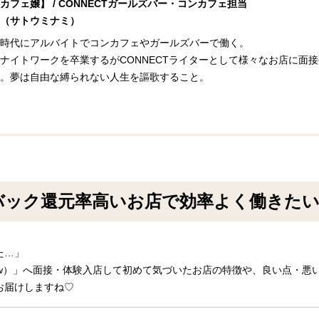
カフェ嬢】 / CONNECTガールズバー・コンカフェ担当
（サトウミナミ）
時代にアルバイトでコンカフェやガールズバーで働く。
ナイトワークを卒業するがCONNECTライターとして様々なお店に面
。夢は自由な縛られない人生を謳歌すること。
バック還元率高いお店で効率よく働きた
た…」
r Anew）」へ面接・体験入店して初めて気づいたお店の特徴や、良い点・
お届けしますね♡