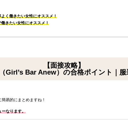
率よく働きたい女性にオススメ！
で働きたい女性にオススメ！
【面接攻略】
（Girl’s Bar Anew）の合格ポイント
に簡易的にまとめますね！
ューなります。