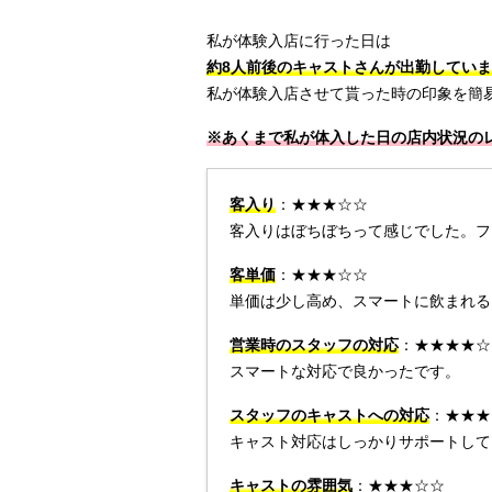
私が体験入店に行った日は
約8
人前後のキャストさんが出勤していま
私が体験入店させて貰った時の印象を簡
※あくまで私が体入した日の店内状況の
客入り
：★★★☆☆
客入りはぼちぼちって感じでした。フ
客単価
：★★★☆☆
単価は少し高め、スマートに飲まれる
営業時のスタッフの対応
：★★★★☆
スマートな対応で良かったです。
スタッフのキャストへの対応
：★★★
キャスト対応はしっかりサポートして
キャストの雰囲気
：★★★☆☆