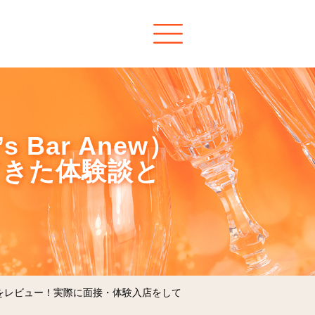
Bar Anew）
てきた体験談と
ew）をレビュー！実際に面接・体験入店をして