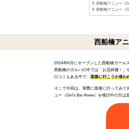
西船橋アニュー（Gir
西船橋アニュー（Gir
西船橋アニュ
2024年6月にオープンした西船橋ガールズバー
西船橋のガルバの中では「お店綺麗！」
口コミもある中で、
面接に行こうか迷わ
そこで今回は、実際に面接に行ってみて体験入
ュー（Girl’s Bar Anew）を検討中