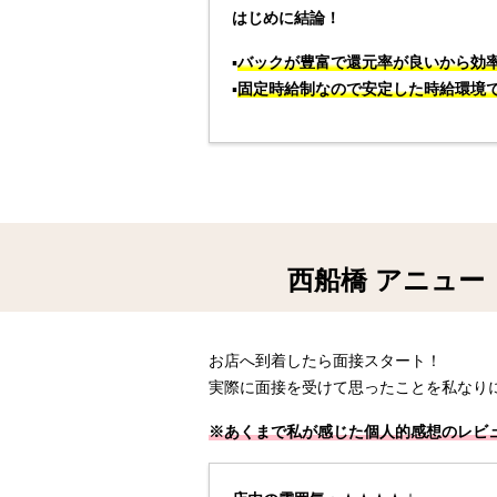
はじめに結論！
▪️
バックが豊富で還元率が良いから効
▪️
固定時給制なので安定した時給環境
西船橋 アニュー 
お店へ到着したら面接スタート！
実際に面接を受けて思ったことを私なり
※あくまで私が感じた個人的感想のレビ