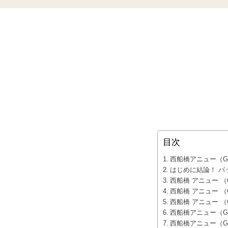
目次
西船橋アニュー（Gir
はじめに結論！ 
西船橋 アニュー （Gi
西船橋 アニュー （G
西船橋 アニュー （G
西船橋アニュー（Girl
西船橋アニュー（Girl