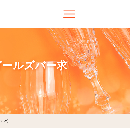
）のガールズバー求
Anew）