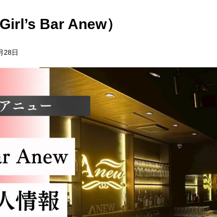
l’s Bar Anew）
月28日