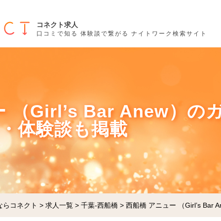
コネクト求人
口コミで知る 体験談で繋がる ナイトワーク検索サイト
（Girl’s Bar Anew
ミ・体験談も掲載
ならコネクト
>
求人一覧
>
千葉-西船橋
>
西船橋 アニュー （Girl’s Bar 