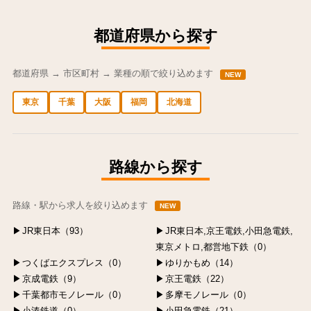
都道府県から探す
都道府県 → 市区町村 → 業種の順で絞り込めます
NEW
東京
千葉
大阪
福岡
北海道
中央区の求人
港区の求人
渋谷区の求人
新宿区の求人
豊島区の求人
路線から探す
路線・駅から求人を絞り込めます
NEW
JR東日本（93）
JR東日本,京王電鉄,小田急電鉄,
東京メトロ,都営地下鉄（0）
つくばエクスプレス（0）
ゆりかもめ（14）
京成電鉄（9）
京王電鉄（22）
千葉都市モノレール（0）
多摩モノレール（0）
小湊鉄道（0）
小田急電鉄（21）