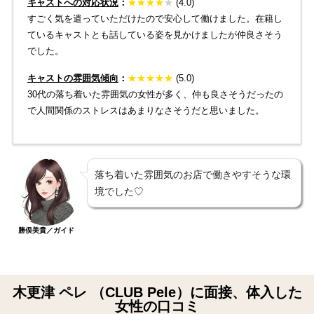
キャストへの対応状況
：
★
★
★
★
★
(4.0)
すごく気を遣っていただけたので安心して働けました。在籍し
ているキャストとも話している姿を見かけましたが仲良さそう
でした。
キャストの雰囲気傾向
：
★
★
★
★
★
(5.0)
30代の落ち着いた雰囲気の女性が多く、仲も良さそうだったの
で人間関係のストレスはあまりなさそうだと思いました。
落ち着いた雰囲気のお店で働きやすそうな環
境でした♡
勝俣美貴／ガイド
木更津 ペレ （CLUB Pele）に面接、体入した
女性の口コミ