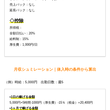
売上バック：なし
延長バック：なし
◇控除
所得税：
全額日払い：20%
給料制：15%
厚生費：1,000円/日
月収シュミレーション｜体入時の条件から算出
（例）時給：5,000円 出勤日数：週5
▪️
1日の稼げる金額
5,000円×5時間-1000円（厚生費）-15％（税金）=20,400円
▪️
1ヶ月で稼げる金額