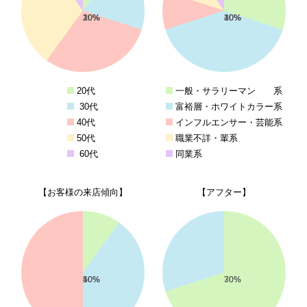
10%
20%
30%
30%
10%
30%
40%
10%
10%
10%
20代
一般・サラリーマン 系
30代
富裕層・ホワイトカラー系
40代
インフルエンサー・芸能系
50代
職業不詳・輩系
60代
同業系
【お客様の来店傾向】
【アフター】
10%
40%
50%
70%
30%