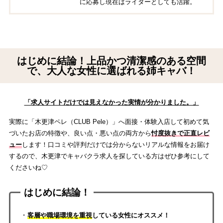
に応募し現在はライターとしても活躍。
はじめに結論！上品かつ清潔感のある空間
で、大人な女性に選ばれる姉キャバ！
「求人サイトだけでは見えなかった実情が分かりました。」
実際に「木更津ペレ（CLUB Pele）」へ面接・体験入店して初めて気
づいたお店の特徴や、良い点・悪い点の両方から
忖度抜きで正直レビ
ュー
します！口コミや評判だけでは分からないリアルな情報をお届け
するので、木更津でキャバクラ求人を探している方はぜひ参考にして
くださいね♡
はじめに結論！
・
客層や職場環境を重視
している女性にオススメ！