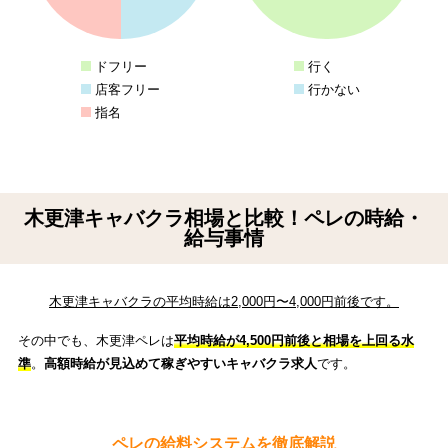
ドフリー
行く
店客フリー
行かない
指名
木更津キャバクラ相場と比較！ペレの時給・
給与事情
木更津キャバクラの平均時給は2,000円〜4,000円前後です。
その中でも、木更津ペレは
平均時給が4,500円前後と相場を上回る水
準
。
高額時給が見込めて稼ぎやすいキャバクラ求人
です。
ペレの給料システムを徹底解説