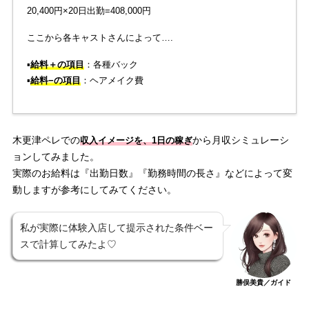
20,400円×20日出勤=408,000円
ここから各キャストさんによって….
▪️
給料＋の項目
：各種バック
▪️
給料−の項目
：ヘアメイク費
木更津ペレでの
から月収シミュレーシ
収入イメージを、1日の稼ぎ
ョンしてみました。
実際のお給料は『出勤日数』『勤務時間の長さ』などによって変
動しますが参考にしてみてください。
私が実際に体験入店して提示された条件ベー
スで計算してみたよ♡
勝俣美貴／ガイド