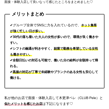
面接・体験入店して良いなって感じたところをまとめました♡
メリットまとめ
✔グループ全体でSNSに力を入れているので、
ネット集客
が強く忙しい日が多い。
✔30代の落ち着いた大人の女性が多いので、環境が良く働きや
すい。
✔シフトの融通が利きやすく、
副業で勤務を希望している女性
も働きやすい。
✔全額日払いの対応も可能で、働いた分の給料が全額持って帰
れる。
✔
黒服の対応が丁寧で
未経験やブランクのある女性も安心して
働ける。
私が他のお店で面接・体験入店して木更津ペレ（CLUB Pele）と
は下記になります♡
似たメリットを感じたお店