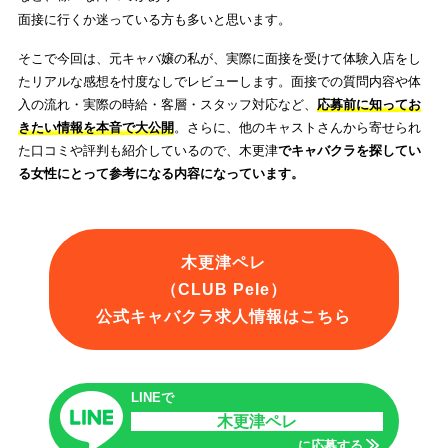
面接に行くか迷っている方も多いと思います。
そこで今回は、元キャバ嬢の私が、実際に面接を受けて体験入店をし
たリアルな感想を忖度なしでレビューします。面接での質問内容や体
入の流れ・実際の時給・客層・スタッフ対応など、
応募前に知ってお
きたい情報を本音で大公開
。さらに、他のキャストさんから寄せられ
た口コミや評判も紹介しているので、木更津
でキャバクラを探してい
る女性にとって参考になる内容になっています。
木更津ペレ
（CLUB Pele）
公式キャバクラ求人情報はこちら
LINEで
木更津ペレ
に応募する