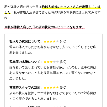
私が体験入店に行った日は
約10人前後のキャストさんが出勤していま
した
！私が体験入店させて貰った時の印象を簡易的にまとめてみます
ね！
※私が体験入店した日の店内状況のレビューになります。
客入りの状況について
：
★
★
★
★
★
(4.0)
週末の体入でしたがお客さんはかなり入っていて忙しそうな印
象を受けました。
客単価の水準について
：
★
★
★
★★
(3.0)
落ち着いて楽しまれているお客様が多かったのと、派手な席は
あまりなかったこともあり客単価はそこまで高くないのかなと
思いました。
営業時スタッフの対応
：
★
★
★
★
★
(5.0)
店内の状況を把握しつつ適切な動きができていたので対応面は
すごく安心できるなと思いました。