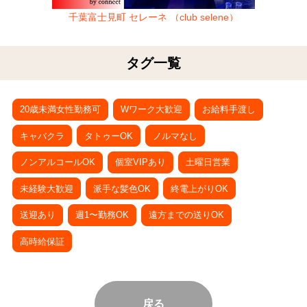
千葉富士見町 セレーネ （club selene）
タグ一覧
20歳未満女性勤務可
Wワーク大歓迎
お給料手渡し
キャバクラ
タトゥーOK
ノルマなし
ノンアルコールOK
個室VIPあり
土曜日営業
未経験大歓迎
派手な髪色OK
終電上がりOK
送迎あり
週1〜勤務OK
遠方までの送りOK
高時給保証
戻る