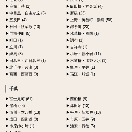
麻布十番 (1)
飯田橋・神楽坂 (4)
中目黒・自由が丘 (3)
新橋 (23)
五反田 (4)
上野・御徒町・湯島 (58)
神田・秋葉原 (10)
錦糸町 (23)
門前仲町 (5)
浅草橋・両国 (1)
町田 (1)
調布 (1)
立川 (1)
吉祥寺 (1)
練馬 (3)
小岩・新小岩 (11)
日暮里・西日暮里 (1)
水道橋・御茶ノ水 (1)
北千住・綾瀬 (3)
亀戸・平井 (1)
葛西・西葛西 (3)
瑞江・船堀 (1)
千葉
富士見町 (61)
西船橋 (9)
船橋 (28)
津田沼 (13)
市川・本八幡 (13)
松戸・新松戸 (13)
成田・四街道 (8)
市原・五井 (9)
市原姉ヶ崎 (1)
浦安・行徳 (5)