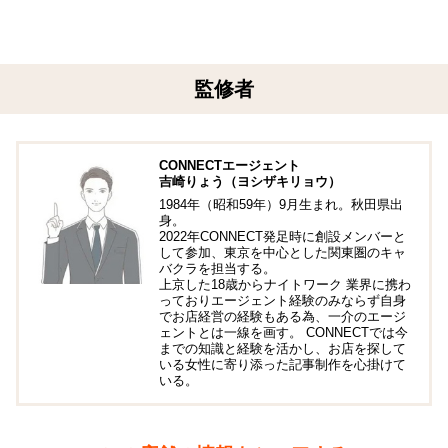
監修者
CONNECTエージェント
吉崎りょう（ヨシザキリョウ）
1984年（昭和59年）9月生まれ。秋田県出
身。
2022年CONNECT発足時に創設メンバーと
して参加、東京を中心とした関東圏のキャ
バクラを担当する。
上京した18歳からナイトワーク 業界に携わ
っておりエージェント経験のみならず自身
でお店経営の経験もある為、一介のエージ
ェントとは一線を画す。 CONNECTでは今
までの知識と経験を活かし、お店を探して
いる女性に寄り添った記事制作を心掛けて
いる。