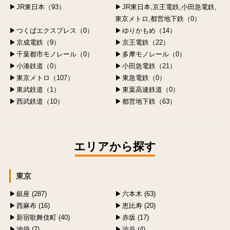
JR東日本（93）
JR東日本,京王電鉄,小田急電鉄,
東京メトロ,都営地下鉄（0）
つくばエクスプレス（0）
ゆりかもめ（14）
京成電鉄（9）
京王電鉄（22）
千葉都市モノレール（0）
多摩モノレール（0）
小湊鉄道（0）
小田急電鉄（21）
東京メトロ（107）
東急電鉄（0）
東武鉄道（1）
東葉高速鉄道（0）
西武鉄道（10）
都営地下鉄（63）
エリアから探す
東京
銀座 (287)
六本木 (63)
西麻布 (16)
恵比寿 (20)
新宿歌舞伎町 (40)
赤坂 (17)
池袋 (7)
渋谷 (4)