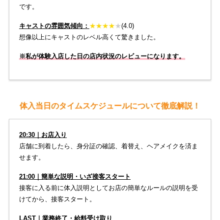
です。
キャストの雰囲気傾向：
★
★
★★
★
(4.0)
想像以上にキャストのレベル高くて驚きました。
※私が体験入店した日の店内状況のレビューになります。
体入当日のタイムスケジュールについて徹底解説！
20:30｜お店入り
店舗に到着したら、身分証の確認、着替え、ヘアメイクを済ま
せます。
21:00｜簡単な説明・いざ接客スタート
接客に入る前に体入説明としてお店の簡単なルールの説明を受
けてから、接客スタート。
LAST｜業務終了・給料受け取り