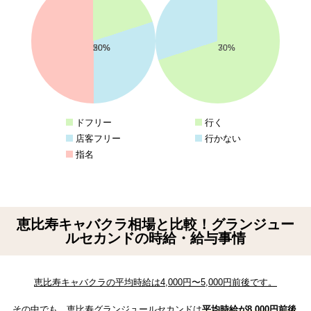
20%
30%
50%
70%
30%
ドフリー
行く
店客フリー
行かない
指名
恵比寿キャバクラ相場と比較！グランジュー
ルセカンドの時給・給与事情
恵比寿キャバクラの平均時給は4,000円〜5,000円前後です。
その中でも、恵比寿グランジュールセカンドは
平均時給が8,000円前後