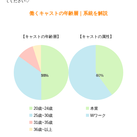
てください♡
働くキャストの年齢層｜系統を解説
【キャストの年齢層】
【キャストの属性】
50%
35%
10%
5%
40%
60%
20歳~24歳
本業
25歳~30歳
Wワーク
31歳~35歳
36歳~以上