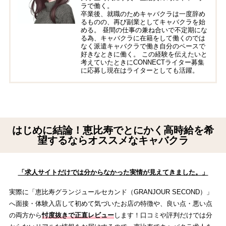
ラで働く。
卒業後、就職のためキャバクラは一度辞め
るものの、再び副業としてキャバクラを始
める。 昼間の仕事の兼ね合いで不定期にな
る為、キャバクラに在籍をして働くのでは
なく派遣キャバクラで働き自分のペースで
好きなときに働く。 この経験を伝えたいと
考えていたときにCONNECTライター募集
に応募し現在はライターとしても活躍。
はじめに結論！恵比寿でとにかく高時給を希
望するならオススメなキャバクラ
「求人サイトだけでは分からなかった実情が見えてきました。」
実際に「恵比寿グランジュールセカンド（GRANJOUR SECOND）」
へ面接・体験入店して初めて気づいたお店の特徴や、良い点・悪い点
の両方から
忖度抜きで正直レビュー
します！口コミや評判だけでは分