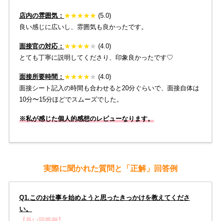
店内の雰囲気：
★
★
★
★★
(5.0)
良い感じに広いし、雰囲気も良かったです。
面接官の対応：
★
★
★★
★
(4.0)
とても丁寧に説明してくださり、印象良かったです♡
面接所要時間：
★
★
★
★
★
(4.0)
面接シート記入の時間も合わせると20分ぐらいで、面接自体は
10分〜15分ほどでスムーズでした。
※私が感じた個人的感想のレビューなります。
実際に聞かれた質問と「正解」回答例
Q1.このお仕事を始めようと思ったきっかけを教えてくださ
い。
【良い回答例】