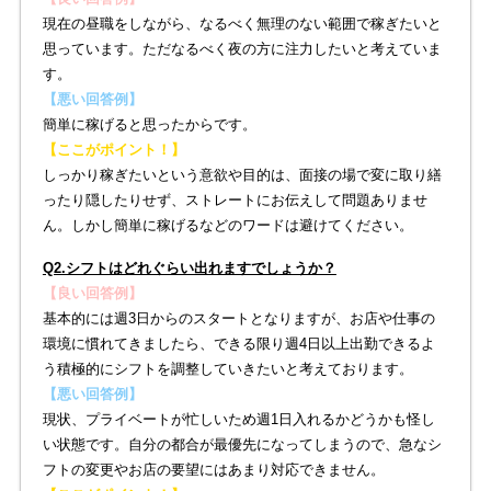
現在の昼職をしながら、なるべく無理のない範囲で稼ぎたいと
思っています。ただなるべく夜の方に注力したいと考えていま
す。
【悪い回答例】
簡単に稼げると思ったからです。
【ここがポイント！】
しっかり稼ぎたいという意欲や目的は、面接の場で変に取り繕
ったり隠したりせず、ストレートにお伝えして問題ありませ
ん。しかし簡単に稼げるなどのワードは避けてください。
Q2.シフトはどれぐらい出れますでしょうか？
【良い回答例】
基本的には週3日からのスタートとなりますが、お店や仕事の
環境に慣れてきましたら、できる限り週4日以上出勤できるよ
う積極的にシフトを調整していきたいと考えております。
【悪い回答例】
現状、プライベートが忙しいため週1日入れるかどうかも怪し
い状態です。自分の都合が最優先になってしまうので、急なシ
フトの変更やお店の要望にはあまり対応できません。