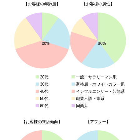
【お客様の年齢層】
【お客様の属性】
10%
20%
40%
20%
10%
40%
20%
20%
10%
10%
20代
一般・サラリーマン系
30代
富裕層・ホワイトカラー系
40代
インフルエンサー・芸能系
50代
職業不詳・輩系
60代
同業系
【お客様の来店傾向】
【アフター】