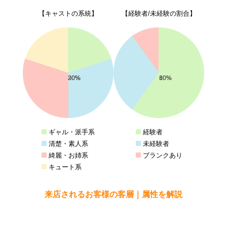
【キャストの系統】
【経験者/未経験の割合】
20%
30%
30%
20%
60%
30%
10%
ギャル・派手系
経験者
清楚・素人系
未経験者
綺麗・お姉系
ブランクあり
キュート系
来店されるお客様の客層｜属性を解説