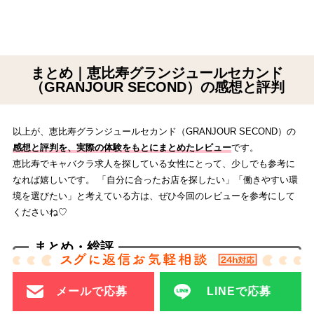
まとめ｜恵比寿グランジュールセカンド
（GRANJOUR SECOND）の感想と評判
以上が、恵比寿グランジュールセカンド（GRANJOUR SECOND）の
感想と評判を、実際の体験をもとにまとめたレビュー
です。
恵比寿でキャバクラ求人を探している女性にとって、少しでも参考に
なれば嬉しいです。 「自分に合ったお店を探したい」「働きやすい環
境を選びたい」と考えている方は、ぜひ今回のレビューを参考にして
くださいね♡
まとめ・総評
✔客層入りかなり良い！
エリアを代表するキャバクラ
。
メールで応募
LINEで応募
✔エリアトップクラスの高時給保証。
✔安定経営。
恵比寿に有名系列店あり
。