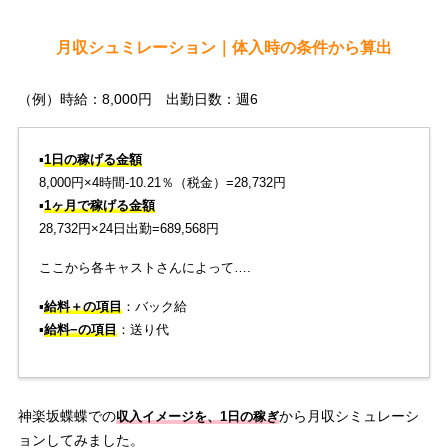
月収シュミレーション｜体入時の条件から算出
（例）時給：8,000円 出勤日数：週6
▪️
1日の稼げる金額
8,000円×4時間-10.21％（税金）=28,732円
▪️
1ヶ月で稼げる金額
28,732円×24日出勤=689,568円
ここから各キャストさんによって….
▪️
給料＋の項目
：バック給
▪️
給料−の項目
：送り代
神楽坂蝶蝶での
から月収シミュレーシ
収入イメージを、1日の稼ぎ
ョンしてみました。