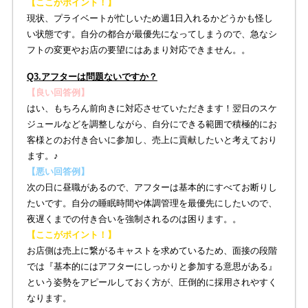
【ここがポイント！】
現状、プライベートが忙しいため週1日入れるかどうかも怪し
い状態です。自分の都合が最優先になってしまうので、急なシ
フトの変更やお店の要望にはあまり対応できません。。
Q3.アフターは問題ないですか？
【良い回答例】
はい、もちろん前向きに対応させていただきます！翌日のスケ
ジュールなどを調整しながら、自分にできる範囲で積極的にお
客様とのお付き合いに参加し、売上に貢献したいと考えており
ます。♪
【悪い回答例】
次の日に昼職があるので、アフターは基本的にすべてお断りし
たいです。自分の睡眠時間や体調管理を最優先にしたいので、
夜遅くまでの付き合いを強制されるのは困ります。。
【ここがポイント！】
お店側は売上に繋がるキャストを求めているため、面接の段階
では『基本的にはアフターにしっかりと参加する意思がある』
という姿勢をアピールしておく方が、圧倒的に採用されやすく
なります。