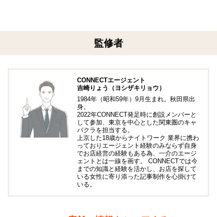
監修者
CONNECTエージェント
吉崎りょう（ヨシザキリョウ）
1984年（昭和59年）9月生まれ。秋田県出
身。
2022年CONNECT発足時に創設メンバーと
して参加、東京を中心とした関東圏のキャ
バクラを担当する。
上京した18歳からナイトワーク 業界に携わ
っておりエージェント経験のみならず自身
でお店経営の経験もある為、一介のエージ
ェントとは一線を画す。 CONNECTでは今
までの知識と経験を活かし、お店を探して
いる女性に寄り添った記事制作を心掛けて
いる。