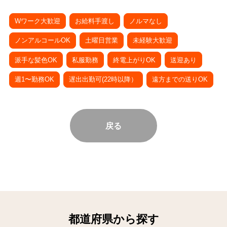
Wワーク大歓迎
お給料手渡し
ノルマなし
ノンアルコールOK
土曜日営業
未経験大歓迎
派手な髪色OK
私服勤務
終電上がりOK
送迎あり
週1〜勤務OK
遅出出勤可(22時以降）
遠方までの送りOK
戻る
都道府県から探す