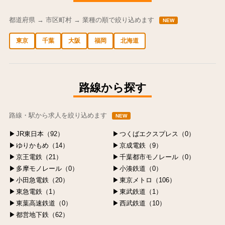
都道府県 → 市区町村 → 業種の順で絞り込めます
NEW
東京
千葉
大阪
福岡
北海道
中央区の求人
港区の求人
渋谷区の求人
新宿区の求人
豊島区の求人
路線から探す
路線・駅から求人を絞り込めます
NEW
JR東日本（92）
つくばエクスプレス（0）
ゆりかもめ（14）
京成電鉄（9）
京王電鉄（21）
千葉都市モノレール（0）
多摩モノレール（0）
小湊鉄道（0）
小田急電鉄（20）
東京メトロ（106）
東急電鉄（1）
東武鉄道（1）
東葉高速鉄道（0）
西武鉄道（10）
都営地下鉄（62）