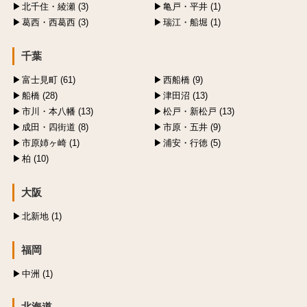
北千住・綾瀬 (3)
亀戸・平井 (1)
葛西・西葛西 (3)
瑞江・船堀 (1)
千葉
富士見町 (61)
西船橋 (9)
船橋 (28)
津田沼 (13)
市川・本八幡 (13)
松戸・新松戸 (13)
成田・四街道 (8)
市原・五井 (9)
市原姉ヶ崎 (1)
浦安・行徳 (5)
柏 (10)
大阪
北新地 (1)
福岡
中洲 (1)
北海道