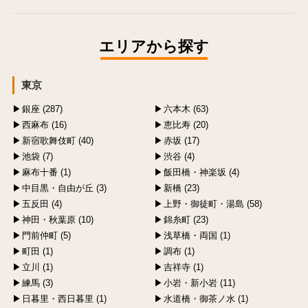
エリアから探す
東京
銀座 (287)
六本木 (63)
西麻布 (16)
恵比寿 (20)
新宿歌舞伎町 (40)
赤坂 (17)
池袋 (7)
渋谷 (4)
麻布十番 (1)
飯田橋・神楽坂 (4)
中目黒・自由が丘 (3)
新橋 (23)
五反田 (4)
上野・御徒町・湯島 (58)
神田・秋葉原 (10)
錦糸町 (23)
門前仲町 (5)
浅草橋・両国 (1)
町田 (1)
調布 (1)
立川 (1)
吉祥寺 (1)
練馬 (3)
小岩・新小岩 (11)
日暮里・西日暮里 (1)
水道橋・御茶ノ水 (1)