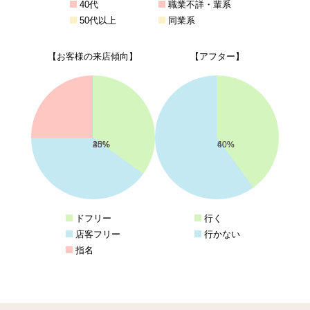
40代
職業不詳・輩系
50代以上
同業系
【お客様の来店傾向】
【アフター】
35%
40%
25%
40%
60%
ドフリー
行く
店客フリー
行かない
指名