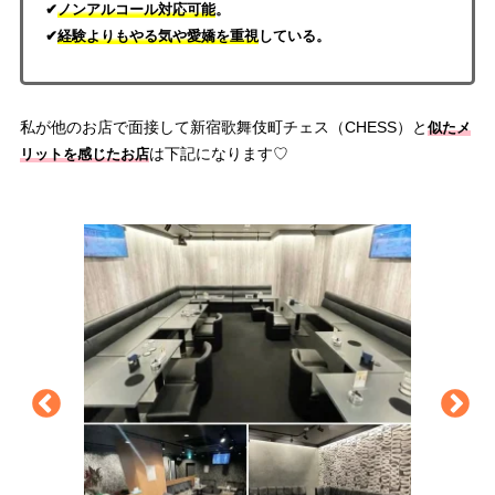
✔
ノンアルコール対応可能
。
✔
経験よりもやる気や愛嬌を重視
している。
私が他のお店で面接して新宿歌舞伎町チェス（CHESS）と
似たメ
は下記になります♡
リットを感じたお店