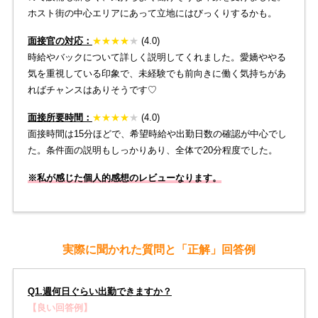
ホスト街の中心エリアにあって立地にはびっくりするかも。
面接官の対応：
★
★
★★
★
(4.0)
時給やバックについて詳しく説明してくれました。愛嬌ややる
気を重視している印象で、未経験でも前向きに働く気持ちがあ
ればチャンスはありそうです♡
面接所要時間：
★
★
★
★
★
(4.0)
面接時間は15分ほどで、希望時給や出勤日数の確認が中心でし
た。条件面の説明もしっかりあり、全体で20分程度でした。
※私が感じた個人的感想のレビューなります。
実際に聞かれた質問と「正解」回答例
Q1.週何日ぐらい出勤できますか？
【良い回答例】