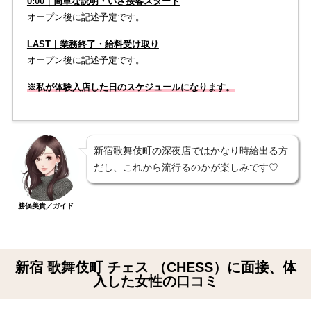
0:00｜簡単な説明・いざ接客スタート
オープン後に記述予定です。
LAST｜業務終了・給料受け取り
オープン後に記述予定です。
※私が体験入店した日のスケジュールになります。
新宿歌舞伎町の深夜店ではかなり時給出る方
だし、これから流行るのかが楽しみです♡
勝俣美貴／ガイド
新宿 歌舞伎町 チェス （CHESS）に面接、体
入した女性の口コミ