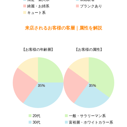
綺麗・お姉系
ブランクあり
キュート系
来店されるお客様の客層｜属性を解説
【お客様の年齢層】
【お客様の属性】
25%
35%
25%
15%
35%
25%
25%
15%
20代
一般・サラリーマン系
30代
富裕層・ホワイトカラー系