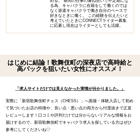
める。 昼間の仕事の兼ね合いで不定期にな
る為、キャバクラに在籍をして働くのでは
なく派遣キャバクラで働き自分のペースで
好きなときに働く。 この経験を伝えたいと
考えていたときにCONNECTライター募集
に応募し現在はライターとしても活躍。
はじめに結論！歌舞伎町の深夜店で高時給と
高バックを狙いたい女性にオススメ！
「求人サイトだけでは見えなかった実情が分かりました。」
実際に「新宿歌舞伎町チェス（CHESS）」へ面接・体験入店して初め
て気づいたお店の特徴や、良い点・悪い点の両方から忖度抜きで正直
レビューします！口コミや評判だけでは分からないリアルな情報をお
届けするので、新宿歌舞伎町でキャバクラ求人を探している方はぜひ
参考にしてくださいね♡