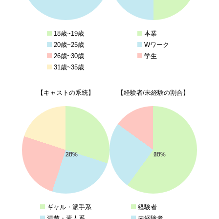
18歳~19歳
本業
20歳~25歳
Wワーク
26歳~30歳
学生
31歳~35歳
【キャストの系統】
【経験者/未経験の割合】
30%
25%
25%
20%
60%
25%
15%
ギャル・派手系
経験者
清楚・素人系
未経験者