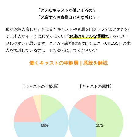
「どんなキャストが働いてるの？」
「来店するお客様はどんな感じ？」
私が体験入店したときに見たキャストや客層を円グラフでまとめたの
で、求人サイトではわかりにくい「
お店のリアルな雰囲気
」をイメー
ジしやすいと思います。これから新宿歌舞伎町チェス（CHESS）の求
人を検討している方は、ぜひ参考にしてください♡
働くキャストの年齢層｜系統を解説
【キャストの年齢層】
【キャストの属性】
15%
60%
20%
5%
50%
35%
15%