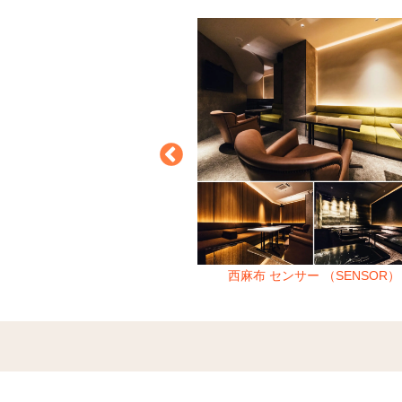
ー （Blair deux）
西麻布 センサー （SENSOR）