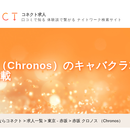
コネクト求人
口コミで知る 体験談で繋がる ナイトワーク検索サイト
（Chronos）のキャバクラ
掲載
ならコネクト
>
求人一覧
>
東京 - 赤坂
>
赤坂 クロノス （Chronos）