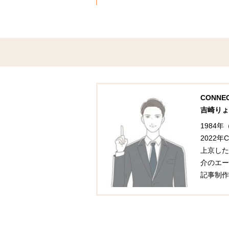
CONN
吉崎りょ
1984
2022
上京した
介のエー
記事制作