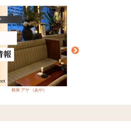
銀座 アヤ （あや）
恵比寿 インタイトル （