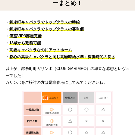
ーまとめ！
・
錦糸町キャバクラでトップクラスの時給
・
錦糸町キャバクラでトップクラスの客単価
・
個室VIP3部屋完備
・
18歳から勤務可能
・
高級キャバクラなのにアットホーム
・
都心の高級キャバクラと同じ高額時給水準＋稼働時間の長さ
以上が、錦糸町町ガリンポ（CLUB GARIMPO）の率直な感想とレヴュ
ーでした！
ガリンポをご検討の方は是非参考にしてみてくださいね。