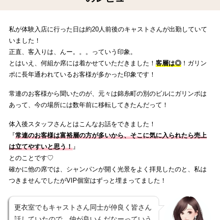
私が体験入店に行った日は約20人前後のキャストさんが出勤していて
いました！
正直、客入りは、んー。。。っていう印象。
とはいえ、何組か席には着かせていただきました！
客層は◎
！ガリン
ポに長年通われているお客様が多かった印象です！
常連のお客様から聞いたのが、元々は錦糸町の別のビルにガリンポは
あって、今の場所には数年前に移転してきたんだって！
体入後スタッフさんとはこんなお話をできました！
『
常連のお客様は富裕層の方が多いから、そこに気に入られたら売上
は立てやすいと思う！
』
とのことです♡
確かに他の席では、シャンパンが開く光景をよく拝見したのと、私は
つきませんでしたがVIP個室はずっと埋まってました！
更衣室でもキャストさん同士が仲良く皆さん
話していたので、仲が良いんだなーっていう