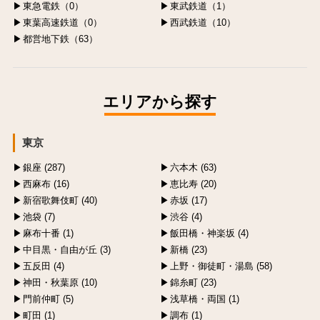
東急電鉄（0）
東武鉄道（1）
東葉高速鉄道（0）
西武鉄道（10）
都営地下鉄（63）
エリアから探す
東京
銀座 (287)
六本木 (63)
西麻布 (16)
恵比寿 (20)
新宿歌舞伎町 (40)
赤坂 (17)
池袋 (7)
渋谷 (4)
麻布十番 (1)
飯田橋・神楽坂 (4)
中目黒・自由が丘 (3)
新橋 (23)
五反田 (4)
上野・御徒町・湯島 (58)
神田・秋葉原 (10)
錦糸町 (23)
門前仲町 (5)
浅草橋・両国 (1)
町田 (1)
調布 (1)