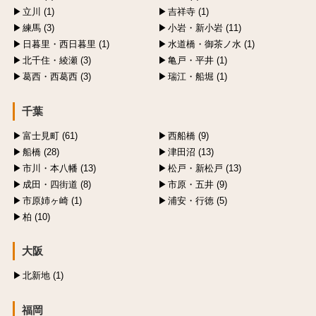
立川 (1)
吉祥寺 (1)
練馬 (3)
小岩・新小岩 (11)
日暮里・西日暮里 (1)
水道橋・御茶ノ水 (1)
北千住・綾瀬 (3)
亀戸・平井 (1)
葛西・西葛西 (3)
瑞江・船堀 (1)
千葉
富士見町 (61)
西船橋 (9)
船橋 (28)
津田沼 (13)
市川・本八幡 (13)
松戸・新松戸 (13)
成田・四街道 (8)
市原・五井 (9)
市原姉ヶ崎 (1)
浦安・行徳 (5)
柏 (10)
大阪
北新地 (1)
福岡