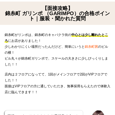
【面接攻略】
錦糸町 ガリンポ （GARIMPO）の合格ポイン
ト｜服装・聞かれた質問
錦糸町がリンポは、錦糸町のキャバクラ街の
中心とは少し離れたとこ
ろ
にお店がありました！
少しわかりにくい場所だったんだけど、簡単にいうと
錦糸町茜
のビル
の横！
ビル丸々が錦糸町ガリンポで、スケールの大きさに少しびっくりしま
した！！
店内は２フロアになってて、1回がメインフロアで2回がVIPフロアで
した！！
面接はVIPフロアの方に通していただき、無事採用もらえたので体験入
店に臨んできます！！