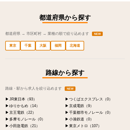
都道府県から探す
都道府県 → 市区町村 → 業種の順で絞り込めます
NEW
東京
千葉
大阪
福岡
北海道
中央区の求人
港区の求人
渋谷区の求人
新宿区の求人
豊島区の求人
路線から探す
路線・駅から求人を絞り込めます
NEW
JR東日本（93）
つくばエクスプレス（0）
ゆりかもめ（14）
京成電鉄（9）
京王電鉄（22）
千葉都市モノレール（0）
多摩モノレール（0）
小湊鉄道（0）
小田急電鉄（21）
東京メトロ（107）